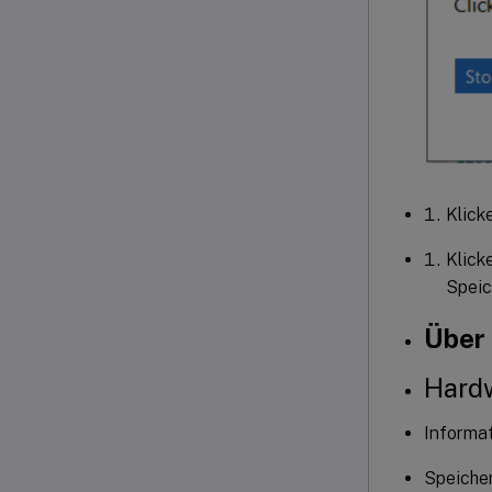
Klick
Klick
Speic
Über 
Hard
Informa
Speiche