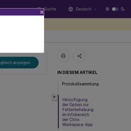
Suche
Deutsch
×
n Sie hier Feedback
ws
glisch anzeigen
IN DIESEM ARTIKEL
Protokollsammlung
>
Hinzufügung
der Option zur
Fehlerbehebung
im Infobereich
der Citrix
Workspace-App