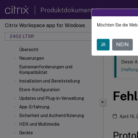
Produktdokumentation
Citrix Workspace app for Windows
Möchten Sie die Web
Dieser Inhalt
2402 LTSR
Citrix
JA
NEIN
Übersicht
Neuerungen
Dieser A
Systemanforderungen und
(Haftun
Kompatibilität
Installation und Bereitstellung
Store-Konfiguration
Feh
Updates und Plug-in-Verwaltung
<
App-Erfahrung
Sicherheit und Authentifizierung
April 16,
HDX
und Multimedia
Prot
Geräte