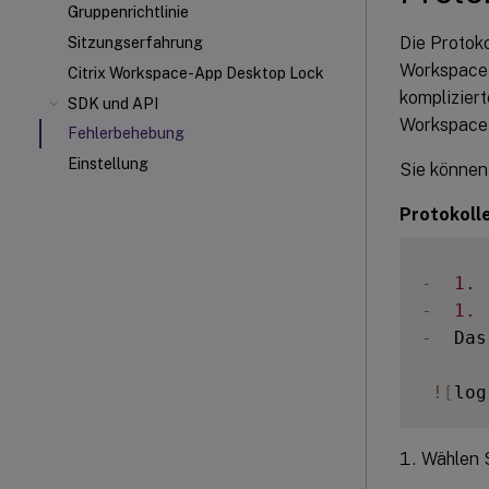
Gruppenrichtlinie
Die Protok
Sitzungserfahrung
Workspace-A
Citrix Workspace-App Desktop Lock
kompliziert
SDK und API
Workspace-
Fehlerbehebung
Einstellung
Sie können 
Protokolle
-
1.
 
-
1.
-
  Das
!
[
log
Wählen S