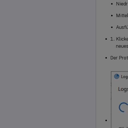
Niedr
Mitte
Ausfü
Klick
neues
Der Prot