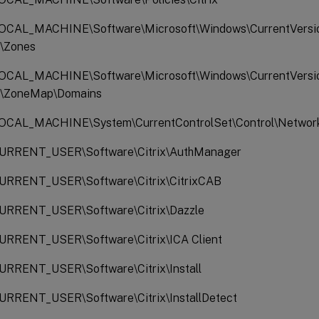
CAL_MACHINE\Software\Microsoft\Windows\CurrentVersio
s\Zones
CAL_MACHINE\Software\Microsoft\Windows\CurrentVersio
s\ZoneMap\Domains
CAL_MACHINE\System\CurrentControlSet\Control\Network
URRENT_USER\Software\Citrix\AuthManager
RRENT_USER\Software\Citrix\CitrixCAB
RRENT_USER\Software\Citrix\Dazzle
RRENT_USER\Software\Citrix\ICA Client
RRENT_USER\Software\Citrix\Install
RRENT_USER\Software\Citrix\InstallDetect