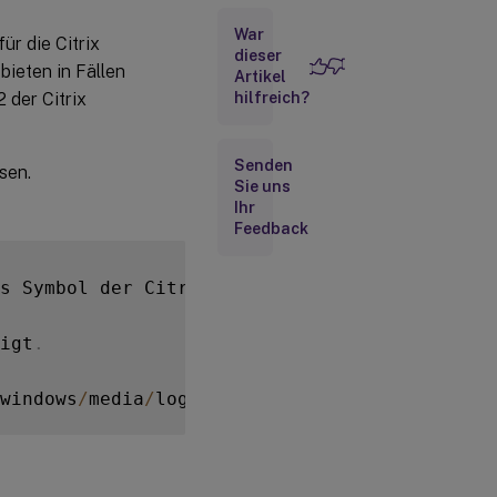
War
ür die Citrix
dieser
bieten in Fällen
Artikel
 der Citrix
hilfreich?
Senden
sen.
Sie uns
Ihr
Feedback
s Symbol der Citrix Workspace
-
App im Infober
igt
.
windows
/
media
/
log_collection
.
png
)