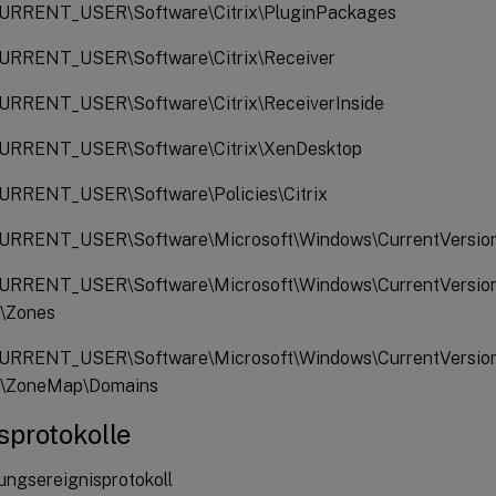
RRENT_USER\Software\Citrix\PluginPackages
RRENT_USER\Software\Citrix\Receiver
RRENT_USER\Software\Citrix\ReceiverInside
RRENT_USER\Software\Citrix\XenDesktop
RRENT_USER\Software\Policies\Citrix
RRENT_USER\Software\Microsoft\Windows\CurrentVersion\
RRENT_USER\Software\Microsoft\Windows\CurrentVersion\
s\Zones
RRENT_USER\Software\Microsoft\Windows\CurrentVersion\
s\ZoneMap\Domains
sprotokolle
ngsereignisprotokoll