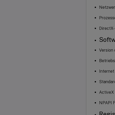
Netzwer
Prozess
DirectX
Soft
Version 
Betriebs
Internet
Standar
ActiveX 
NPAPI F
Regis