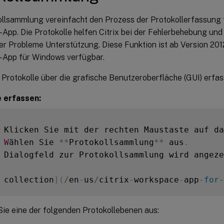
ollsammlung vereinfacht den Prozess der Protokollerfassung f
pp. Die Protokolle helfen Citrix bei der Fehlerbehebung und 
er Probleme Unterstützung. Diese Funktion ist ab Version 2012
App für Windows verfügbar.
Protokolle über die grafische Benutzeroberfläche (GUI) erfas
 erfassen:
 Klicken Sie mit der rechten Maustaste auf da
W
ählen Sie 
**
Protokollsammlung
**
 aus
.
 Dialogfeld zur Protokollsammlung wird angeze
 collection
]
(
/
en
-
us
/
citrix
-
workspace
-
app
-
for
-
ie eine der folgenden Protokollebenen aus: