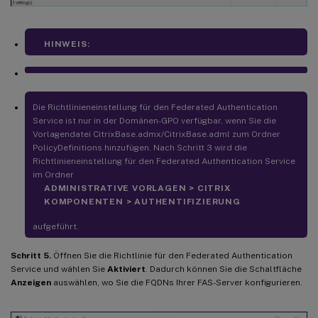
HINWEIS:
Die Richtlinieneinstellung für den Federated Authentication
Service ist nur in der Domänen-GPO verfügbar, wenn Sie die
Vorlagendatei CitrixBase.admx/CitrixBase.adml zum Ordner
PolicyDefinitions hinzufügen. Nach Schritt 3 wird die
Richtlinieneinstellung für den Federated Authentication Service
im Ordner
ADMINISTRATIVE VORLAGEN > CITRIX
KOMPONENTEN > AUTHENTIFIZIERUNG
aufgeführt.
Schritt 5.
Öffnen Sie die Richtlinie für den Federated Authentication
Service und wählen Sie
Aktiviert
. Dadurch können Sie die Schaltfläche
Anzeigen
auswählen, wo Sie die FQDNs Ihrer FAS-Server konfigurieren.