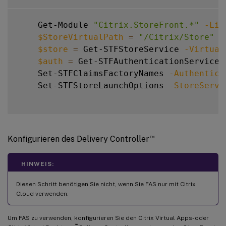
    Get-Module 
"Citrix.StoreFront.*"
-Lis
$StoreVirtualPath
=
"/Citrix/Store"
$store
=
 Get-STFStoreService 
-Virtual
$auth
=
 Get-STFAuthenticationService 
    Set-STFClaimsFactoryNames 
-Authentica
    Set-STFStoreLaunchOptions 
-StoreServi
™
Konfigurieren des Delivery Controller
HINWEIS:
Diesen Schritt benötigen Sie nicht, wenn Sie FAS nur mit Citrix
Cloud verwenden.
Um FAS zu verwenden, konfigurieren Sie den Citrix Virtual Apps- oder
™