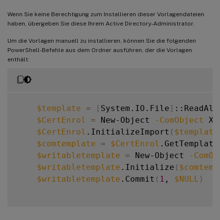
Wenn Sie keine Berechtigung zum Installieren dieser Vorlagendateien
haben, übergeben Sie diese Ihrem Active Directory-Administrator.
Um die Vorlagen manuell zu installieren, können Sie die folgenden
PowerShell-Befehle aus dem Ordner ausführen, der die Vorlagen
enthält:
$template
=
[
System.IO.File
]
::ReadAll
$CertEnrol
=
 New-Object 
-ComObject
 X5
$CertEnrol
.InitializeImport
(
$template
$comtemplate
=
$CertEnrol
.GetTemplate
$writabletemplate
=
 New-Object 
-ComOb
$writabletemplate
.Initialize
(
$comtemp
$writabletemplate
.Commit
(
1
, 
$NULL
)