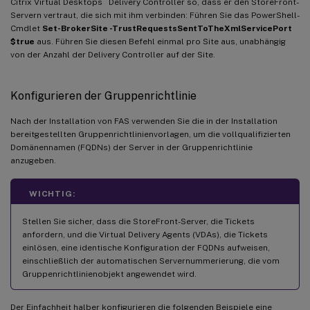
Citrix Virtual Desktops
Delivery Controller so, dass er den StoreFront-
Servern vertraut, die sich mit ihm verbinden: Führen Sie das PowerShell-
Cmdlet
Set-BrokerSite -TrustRequestsSentToTheXmlServicePort
$true
aus. Führen Sie diesen Befehl einmal pro Site aus, unabhängig
von der Anzahl der Delivery Controller auf der Site.
Konfigurieren der Gruppenrichtlinie
Nach der Installation von FAS verwenden Sie die in der Installation
bereitgestellten Gruppenrichtlinienvorlagen, um die vollqualifizierten
Domänennamen (FQDNs) der Server in der Gruppenrichtlinie
anzugeben.
WICHTIG:
Stellen Sie sicher, dass die StoreFront-Server, die Tickets
anfordern, und die Virtual Delivery Agents (VDAs), die Tickets
einlösen, eine identische Konfiguration der FQDNs aufweisen,
einschließlich der automatischen Servernummerierung, die vom
Gruppenrichtlinienobjekt angewendet wird.
Der Einfachheit halber konfigurieren die folgenden Beispiele eine