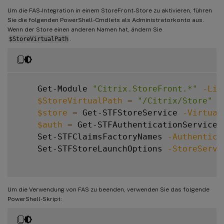
Um die FAS-Integration in einem StoreFront-Store zu aktivieren, führen
Sie die folgenden PowerShell-Cmdlets als Administratorkonto aus.
Wenn der Store einen anderen Namen hat, ändern Sie
$StoreVirtualPath
.
    Get-Module 
"Citrix.StoreFront.*"
-Lis
$StoreVirtualPath
=
"/Citrix/Store"
$store
=
 Get-STFStoreService 
-Virtual
$auth
=
 Get-STFAuthenticationService 
    Set-STFClaimsFactoryNames 
-Authentica
    Set-STFStoreLaunchOptions 
-StoreServi
Um die Verwendung von FAS zu beenden, verwenden Sie das folgende
PowerShell-Skript: