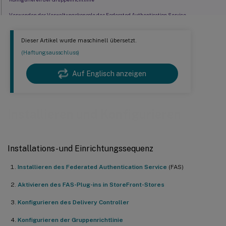
Verwenden der Verwaltungskonsole des Federated Authentication Service
Zertifikatvorlagen bereitstellen
Dieser Artikel wurde maschinell übersetzt.
Active Directory-Zertifikatdienste einrichten
(Haftungsausschluss)
Federated Authentication Service autorisieren
Auf Englisch anzeigen
Regeln konfigurieren
Mit Citrix Cloud verbinden
Installieren und Konfigurieren
Installations- und Einrichtungssequenz
Installieren des Federated Authentication Service
(FAS)
Aktivieren des FAS-Plug-ins in StoreFront-Stores
Konfigurieren des Delivery Controller
Konfigurieren der Gruppenrichtlinie