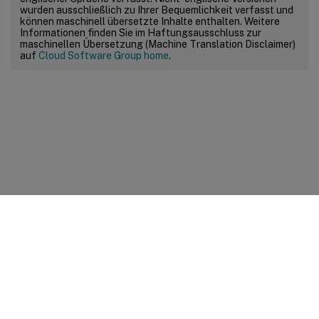
wurden ausschließlich zu Ihrer Bequemlichkeit verfasst und
können maschinell übersetzte Inhalte enthalten. Weitere
Informationen finden Sie im Haftungsausschluss zur
maschinellen Übersetzung (Machine Translation Disclaimer)
auf
Cloud Software Group home
.
Feedback zur Site
Ihre Datenschutzauswahl
Datenschutz und rechtliche
Bestimmungen
Cookie-Einstellungen
docs.cloud.com
© 1999-
2026
Cloud Software Group, Inc. All rights reserved.