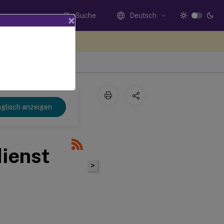
Suche
Deutsch
×
n Sie hier Feedback
glisch anzeigen
ienst
>