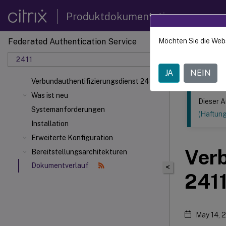
Produktdokumentation
Federated Authentication Service
Möchten Sie die Web
Dieser Inhalt
2411
Federa
JA
NEIN
Verbundauthentifizierungsdienst 2411
Was ist neu
Dieser A
Systemanforderungen
(Haftun
Installation
Erweiterte Konfiguration
Verb
Bereitstellungsarchitekturen
Dokumentverlauf
<
241
May 14, 