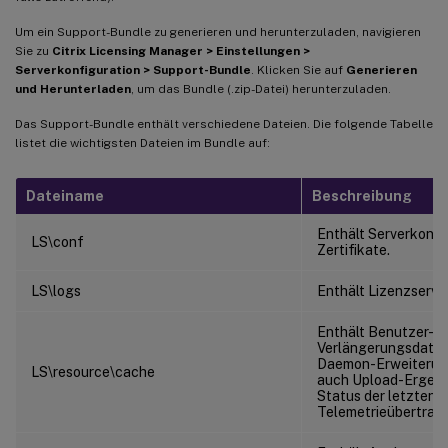
Um ein Support-Bundle zu generieren und herunterzuladen, navigieren
Sie zu
Citrix Licensing Manager > Einstellungen >
Serverkonfiguration > Support-Bundle
. Klicken Sie auf
Generieren
und Herunterladen
, um das Bundle (.zip-Datei) herunterzuladen.
Das Support-Bundle enthält verschiedene Dateien. Die folgende Tabelle
listet die wichtigsten Dateien im Bundle auf:
Dateiname
Beschreibung
Enthält Serverkonfi
LS\conf
Zertifikate.
LS\logs
Enthält Lizenzserve
Enthält Benutzer-/
Verlängerungsdaten
Daemon-Erweiterung
LS\resource\cache
auch Upload-Ergebni
Status der letzten
Telemetrieübertrag