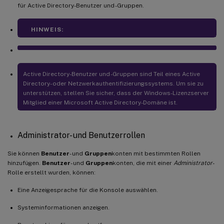
für Active Directory-Benutzer und -Gruppen.
HINWEIS:
Active Directory-Benutzer und -Gruppen sind Teil eines Active
Directory- oder Netzwerkauthentifizierungssystems. Um sie zu
unterstützen, stellen Sie sicher, dass der Windows-Lizenzserver
Mitglied einer Microsoft Active Directory-Domäne ist.
Administrator- und Benutzerrollen
Sie können
Benutzer
- und
Gruppen
konten mit bestimmten Rollen
hinzufügen.
Benutzer
- und
Gruppen
konten, die mit einer
Administrator
-
Rolle erstellt wurden, können:
Eine Anzeigesprache für die Konsole auswählen.
Systeminformationen anzeigen.