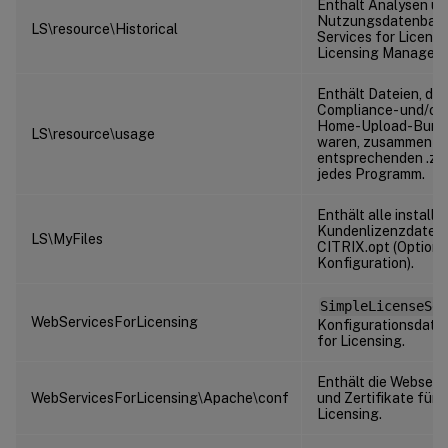
Enthält Analysen un
Nutzungsdatenbank
LS\resource\Historical
Services for Licensi
Licensing Manager.
Enthält Dateien, die
Compliance- und/od
Home-Upload-Bundl
LS\resource\usage
waren, zusammen mi
entsprechenden .zip
jedes Programm.
Enthält alle installi
Kundenlizenzdateie
LS\MyFiles
CITRIX.opt (Optionsd
Konfiguration).
SimpleLicenseSer
WebServicesForLicensing
Konfigurationsdatei
for Licensing.
Enthält die Webserv
WebServicesForLicensing\Apache\conf
und Zertifikate für 
Licensing.