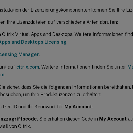
nstallation der Lizenzierungskomponenten können Sie Ihre Li
en Ihre Lizenzdateien auf verschiedene Arten abrufen:
n Citrix Virtual Apps and Desktops. Weitere Informationen fin
 Apps and Desktops Licensing
.
Licensing Manager
.
unt auf
citrix.com
. Weitere Informationen finden Sie unter
Ma
om
.
Sie sicher, dass Sie die folgenden Informationen bereithalten, 
besuchen, um Ihre Produktlizenzen zu erhalten:
utzer-ID und Ihr Kennwort für
My Account
.
enzzugriffscode.
Sie erhalten diesen Code in
My Account
au
Mail von Citrix.