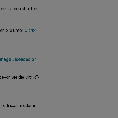
zenzdateien abrufen.
den Sie unter
Citrix
nage Licenses on
®
bevor Sie die Citrix
-
f citrix.com oder in