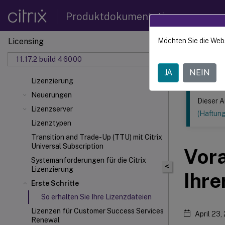
Produktdokumentation
Licensing
Möchten Sie die Web
Dieser Inhalt
11.17.2 build 46000
Lizenzi
JA
NEIN
Lizenzierung
Neuerungen
Dieser A
Lizenzserver
(Haftun
Lizenztypen
Transition and Trade-Up (TTU) mit Citrix
Universal
Subscription
Vora
Systemanforderungen für die Citrix
<
Lizenzierung
Ihre
Erste Schritte
So erhalten Sie Ihre Lizenzdateien
Lizenzen für Customer Success Services
April 23,
Renewal