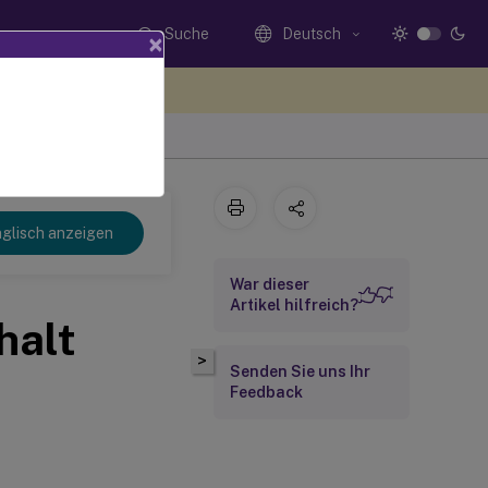
Suche
Deutsch
×
n Sie hier Feedback
glisch anzeigen
War dieser
Artikel hilfreich?
halt
>
Senden Sie uns Ihr
Feedback