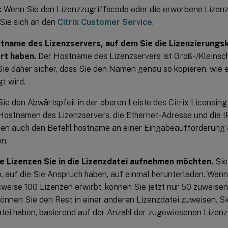
:
Wenn Sie den Lizenzzugriffscode oder die erworbene Lizenz 
Sie sich an den
Citrix Customer Service
.
tname des Lizenzservers, auf dem Sie die Lizenzierung
ert haben.
Der Hostname des Lizenzservers ist Groß-/Kleinsch
Sie daher sicher, dass Sie den Namen genau so kopieren, wie
t wird.
ie den Abwärtspfeil in der oberen Leiste des Citrix Licensin
ostnamen des Lizenzservers, die Ethernet-Adresse und die I
nen auch den Befehl hostname an einer Eingabeaufforderung 
n.
le Lizenzen Sie in die Lizenzdatei aufnehmen möchten.
Sie
, auf die Sie Anspruch haben, auf einmal herunterladen. Wen
sweise 100 Lizenzen erwirbt, können Sie jetzt nur 50 zuweisen
önnen Sie den Rest in einer anderen Lizenzdatei zuweisen. Si
tei haben, basierend auf der Anzahl der zugewiesenen Lizenz