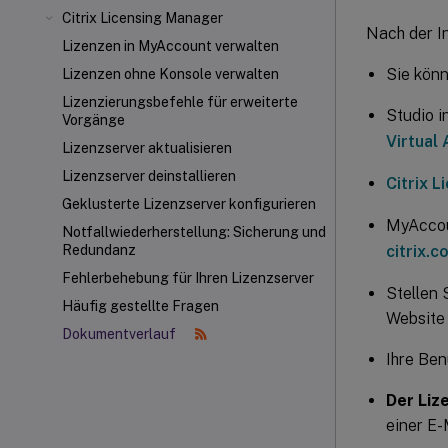
Citrix Licensing Manager
Nach der I
Lizenzen in MyAccount verwalten
Sie könn
Lizenzen ohne Konsole verwalten
Lizenzierungsbefehle für erweiterte
Studio i
Vorgänge
Virtual
Lizenzserver aktualisieren
Lizenzserver deinstallieren
Citrix 
Geklusterte Lizenzserver konfigurieren
MyAcco
Notfallwiederherstellung: Sicherung und
citrix.c
Redundanz
Fehlerbehebung für Ihren Lizenzserver
Stellen 
Häufig gestellte Fragen
Website 
Dokumentverlauf
Ihre Ben
Der Liz
einer E-