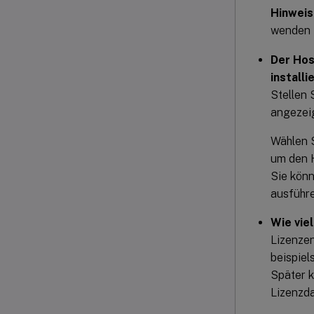
Hinweis
wenden 
Der Hos
installi
Stellen 
angezeig
Wählen S
um den H
Sie kön
ausführe
Wie vie
Lizenzen
beispiel
Später k
Lizenzda