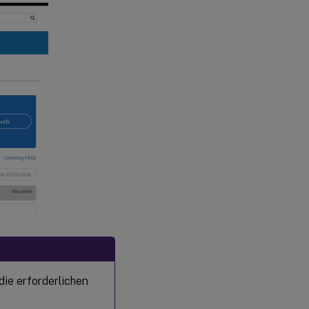
ändern
Lizenzen
aktualisieren
Lizenzen
ausblenden
und wieder
einblenden
Mehrere
Lizenzen
verwalten
(Massenaktionen)
Lizenzen
filtern
die erforderlichen
Produktlizenzbericht
erstellen – Nach
Excel (CSV)