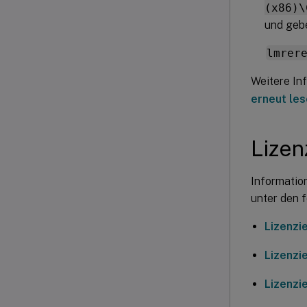
(x86)\
und gebe
lmrer
Weitere In
erneut les
Lizen
Informatio
unter den 
Lizenzi
Lizenzi
Lizenzi