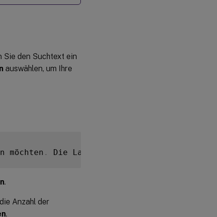
exportieren
 Sie den Suchtext ein
n
auswählen, um Ihre
n möchten
.
 Die Landingpage zeigt nur neue Li
en
.
die Anzahl der
en
.