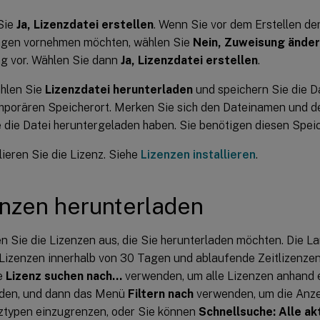
Sie
Ja, Lizenzdatei erstellen
. Wenn Sie vor dem Erstellen de
gen vornehmen möchten, wählen Sie
Nein, Zuweisung ände
g vor. Wählen Sie dann
Ja, Lizenzdatei erstellen
.
hlen Sie
Lizenzdatei herunterladen
und speichern Sie die D
mporären Speicherort. Merken Sie sich den Dateinamen und d
e die Datei heruntergeladen haben. Sie benötigen diesen Speic
llieren Sie die Lizenz. Siehe
Lizenzen installieren
.
enzen herunterladen
n Sie die Lizenzen aus, die Sie herunterladen möchten. Die L
Lizenzen innerhalb von 30 Tagen und ablaufende Zeitlizenzen
e
Lizenz suchen nach…
verwenden, um alle Lizenzen anhand e
nden, und dann das Menü
Filtern nach
verwenden, um die Anze
ztypen einzugrenzen, oder Sie können
Schnellsuche: Alle ak