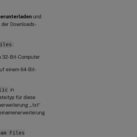
herunterladen
und
s der Downloads-
iles
:
m 32-Bit-Computer
uf einem 64-Bit-
lic
in
teityp für diese
rweiterung „.txt“
ateinamenerweiterung
ram Files