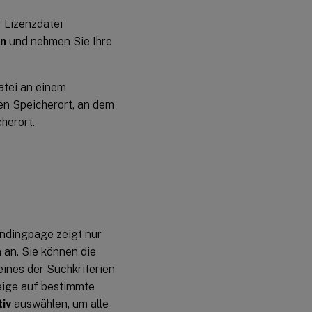
r Lizenzdatei
rn
und nehmen Sie Ihre
atei an einem
en Speicherort, an dem
herort.
andingpage zeigt nur
 an. Sie können die
ines der Suchkriterien
ige auf bestimmte
tiv
auswählen, um alle