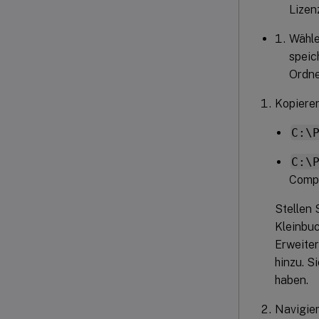
Lizen
Wähl
speic
Ordne
Kopieren
C:\
C:\
Comp
Stellen 
Kleinbuc
Erweite
hinzu. S
haben.
Navigie