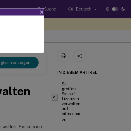
Suche
Deutsch
×
n Sie hier Feedback
glisch anzeigen
IN DIESEM ARTIKEL
So
walten
greifen
Sie auf
>
Lizenzen
verwalten
auf
citrix.com
zu
erwalten. Sie können
Nach