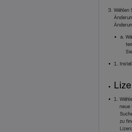
Wählen 
Änderun
Änderun
Wä
te
Si
Insta
Liz
Wähle
neue 
Such
zu fi
Lizen