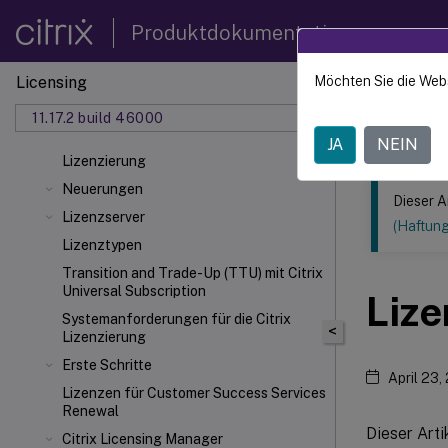
Produktdokumentation
Licensing
Möchten Sie die Web
Dieser Inhalt
11.17.2 build 46000
Lizenzi
JA
NEIN
Lizenzierung
Neuerungen
Dieser A
Lizenzserver
(Haftun
Lizenztypen
Transition and Trade-Up (TTU) mit Citrix
Universal
Subscription
Lize
Systemanforderungen für die Citrix
<
Lizenzierung
Erste Schritte
April 23,
Lizenzen für Customer Success Services
Renewal
Dieser Arti
Citrix Licensing Manager