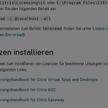
Citrix\Licensing\LS
oder
C:\Program Files\Citr
n Sie den folgenden Befehl ein:
ead -c @localhost -all
formationen zum Befehl
lmreread
finden Sie unter
Lizenz-
en (lmreread)
.
zen installieren
nen zum Installieren von Lizenzen für bestimmte Lösungen von
folgenden Links:
erungshandbuch für Citrix Virtual Apps and Desktops
erungshandbuch für Citrix ADC
erungshandbuch für Citrix Gateway