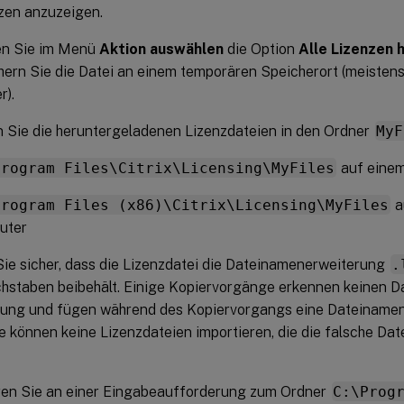
zen anzuzeigen.
en Sie im Menü
Aktion auswählen
die Option
Alle Lizenzen 
hern Sie die Datei an einem temporären Speicherort (meisten
r).
 Sie die heruntergeladenen Lizenzdateien in den Ordner
MyF
Program Files\Citrix\Licensing\MyFiles
auf eine
Program Files (x86)\Citrix\Licensing\MyFiles
a
uter
Sie sicher, dass die Lizenzdatei die Dateinamenerweiterung
.
hstaben beibehält. Einige Kopiervorgänge erkennen keinen Da
rung und fügen während des Kopiervorgangs eine Dateinamene
ie können keine Lizenzdateien importieren, die die falsche D
ren Sie an einer Eingabeaufforderung zum Ordner
C:\Prog