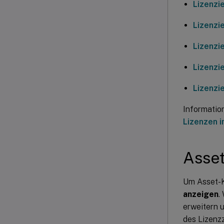
Lizenzi
Lizenzi
Lizenzi
Lizenzi
Lizenzi
Informatio
Lizenzen i
Asse
Um Asset-K
anzeigen
.
erweitern 
des Lizenz