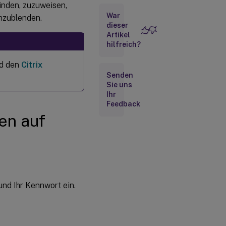
inden, zuzuweisen,
Lizenzen
suchen
War
nzublenden.
dieser
Artikel
Lizenzen
hilfreich?
zuweisen
d den
Citrix
Senden
Lizenzen
Sie uns
herunterladen
Ihr
Feedback
Lizenzen
en auf
installieren
Asset-
Komponenten
anzeigen
nd Ihr Kennwort ein.
Zuweisungen
zurückgeben
Lizenzen