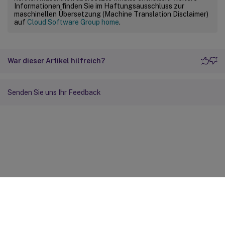
Informationen finden Sie im Haftungsausschluss zur
maschinellen Übersetzung (Machine Translation Disclaimer)
auf
Cloud Software Group home
.
War dieser Artikel hilfreich?
Senden Sie uns Ihr Feedback