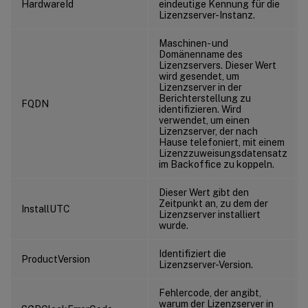
HardwareId
eindeutige Kennung für die
Lizenzserver-Instanz.
Maschinen- und
Domänenname des
Lizenzservers. Dieser Wert
wird gesendet, um
Lizenzserver in der
Berichterstellung zu
FQDN
identifizieren. Wird
verwendet, um einen
Lizenzserver, der nach
Hause telefoniert, mit einem
Lizenzzuweisungsdatensatz
im Backoffice zu koppeln.
Dieser Wert gibt den
Zeitpunkt an, zu dem der
InstallUTC
Lizenzserver installiert
wurde.
Identifiziert die
ProductVersion
Lizenzserver-Version.
Fehlercode, der angibt,
warum der Lizenzserver in