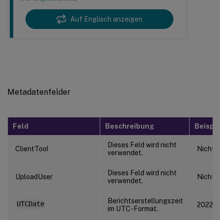
Auf Englisch anzeigen
Lizenzserver-Datenelemente
Metadatenfelder
Feld
Beschreibung
Beispie
Dieses Feld wird nicht
ClientTool
Nicht 
verwendet.
Dieses Feld wird nicht
UploadUser
Nicht 
verwendet.
Berichtserstellungszeit
UTCDate
2022-1
im UTC-Format.