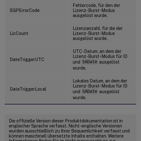
Fehlercode, für den der
SGPErrorCode
Lizenz-Burst-Modus
ausgelöst wurde.
Lizenzanzahl, für die der
LicCount
Lizenz-Burst-Modus
ausgelöst wurde.
UTC-Datum, an dem der
Lizenz-Burst-Modus für ID
DateTriggerUTC
und
SADate
ausgelöst
wurde.
Lokales Datum, an dem der
Lizenz-Burst-Modus für ID
DateTriggerLocal
und
SADate
ausgelöst
wurde.
Die offizielle Version dieser Produktdokumentation ist in
englischer Sprache verfasst. Nicht-englische Versionen
wurden ausschließlich zu Ihrer Bequemlichkeit verfasst und
können maschinell übersetzte Inhalte enthalten. Weitere
Informationen finden Sie im Haftungsausschluss zur