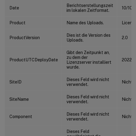
Berichtserstellungszeit
Date
10/10/2
im lokalen Zeitformat.
Product
Name des Uploads.
Licens
Dies ist die Version des
ProductVersion
2.0
Uploads.
Gibt den Zeitpunkt an,
zu dem der
ProductUTCDeployDate
2022-0
Lizenzserver installiert
wurde.
Dieses Feld wird nicht
SiteID
Nicht 
verwendet.
Dieses Feld wird nicht
SiteName
Nicht 
verwendet.
Dieses Feld wird nicht
Component
Nicht 
verwendet.
Dieses Feld