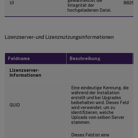
gewährleistet die
UI
8826d
Integrität der
hochgeladenen Datei.
Lizenzserver- und Lizenznutzungsinformationen
Feldname
Beschreibung
Lizenzserver-
Informationen
Eine eindeutige Kennung, die
während der Installation
erstellt und bei Upgrades
beibehalten wird. Dieses Feld
GUID
wird verwendet, um zu
identifizieren, welche
Uploads vom selben Server
stammen.
Dieses Feld ist eine