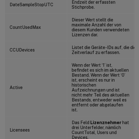
Endzeit der erfassten
DateSampleStopUTC
Stichprobe.
Dieser Wert stellt die
maximale Anzahl der von
CountUsedMax
diesem Kunden verwendeten
Lizenzen dar.
Listet die Geräte-IDs auf, die die C
CCUDevices
Zeitverlauf zu erfassen.
Wenn der Wert ‘1’ ist,
befindet es sich im aktuellen
Bestand. Wenn der Wert ‘0’
ist, erscheint es nur in
historischen
Active
Aufzeichnungen und ist
nicht mehr Teil des aktuellen
Bestands, entweder weil es
entfernt oder abgelaufen
ist.
Das Feld
Lizenznehmer
hat
drei Unterfelder, nämlich
Licensees
CountTotal, Users und
Devices.