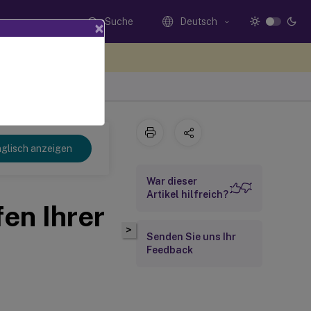
Suche
Deutsch
×
n Sie hier Feedback
glisch anzeigen
War dieser
Artikel hilfreich?
en Ihrer
>
Senden Sie uns Ihr
Feedback