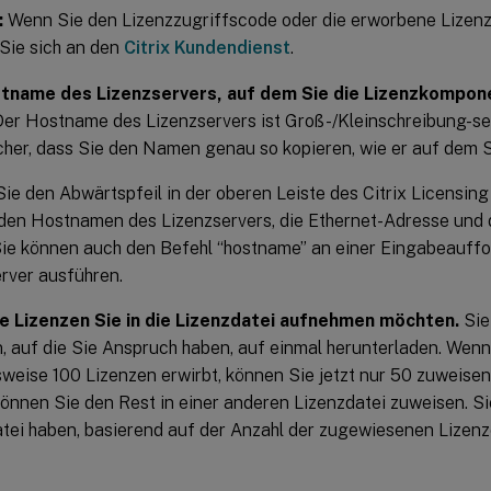
:
Wenn Sie den Lizenzzugriffscode oder die erworbene Lizenz 
Sie sich an den
Citrix Kundendienst
.
tname des Lizenzservers, auf dem Sie die Lizenzkompone
er Hostname des Lizenzservers ist Groß-/Kleinschreibung-sens
cher, dass Sie den Namen genau so kopieren, wie er auf dem 
ie den Abwärtspfeil in der oberen Leiste des Citrix Licensi
den Hostnamen des Lizenzservers, die Ethernet-Adresse und 
Sie können auch den Befehl “hostname” an einer Eingabeauff
rver ausführen.
le Lizenzen Sie in die Lizenzdatei aufnehmen möchten.
Sie
, auf die Sie Anspruch haben, auf einmal herunterladen. Wen
sweise 100 Lizenzen erwirbt, können Sie jetzt nur 50 zuweisen
önnen Sie den Rest in einer anderen Lizenzdatei zuweisen. Si
tei haben, basierend auf der Anzahl der zugewiesenen Lizenz