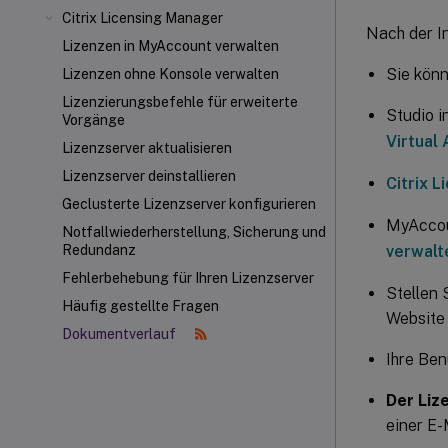
Citrix Licensing Manager
Nach der I
Lizenzen in MyAccount verwalten
Sie könn
Lizenzen ohne Konsole verwalten
Lizenzierungsbefehle für erweiterte
Studio i
Vorgänge
Virtual
Lizenzserver aktualisieren
Lizenzserver deinstallieren
Citrix 
Geclusterte Lizenzserver konfigurieren
MyAcco
Notfallwiederherstellung, Sicherung und
verwalt
Redundanz
Fehlerbehebung für Ihren Lizenzserver
Stellen 
Häufig gestellte Fragen
Website 
Dokumentverlauf
Ihre Ben
Der Liz
einer E-