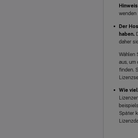
Hinweis
wenden 
Der Hos
haben.
D
daher si
Wählen S
aus, um 
finden. 
Lizenzse
Wie vie
Lizenzen
beispiel
Später k
Lizenzda