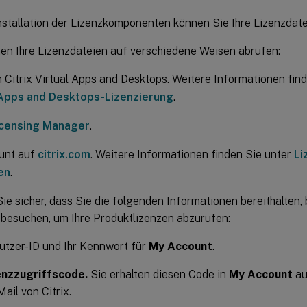
nstallation der Lizenzkomponenten können Sie Ihre Lizenzdate
en Ihre Lizenzdateien auf verschiedene Weisen abrufen:
n Citrix Virtual Apps and Desktops. Weitere Informationen fin
 Apps and Desktops-Lizenzierung
.
Licensing Manager
.
unt auf
citrix.com
. Weitere Informationen finden Sie unter
Li
en
.
Sie sicher, dass Sie die folgenden Informationen bereithalten, 
besuchen, um Ihre Produktlizenzen abzurufen:
utzer-ID und Ihr Kennwort für
My Account
.
enzzugriffscode.
Sie erhalten diesen Code in
My Account
au
Mail von Citrix.