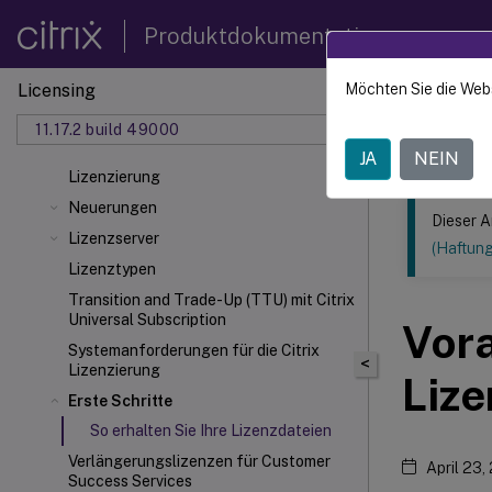
Produktdokumentation
Licensing
Möchten Sie die Web
Dieser Inhalt
11.17.2 build 49000
Lizenzi
JA
NEIN
Lizenzierung
Neuerungen
Dieser A
Lizenzserver
(Haftun
Lizenztypen
Transition and Trade-Up (TTU) mit Citrix
Universal
Subscription
Vor
Systemanforderungen für die Citrix
<
Lizenzierung
Lize
Erste Schritte
So erhalten Sie Ihre Lizenzdateien
Verlängerungslizenzen für Customer
April 23,
Success Services