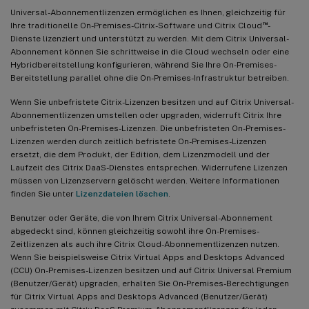
Universal-Abonnementlizenzen ermöglichen es Ihnen, gleichzeitig für
™
Ihre traditionelle On-Premises-Citrix-Software und Citrix Cloud
-
Dienste lizenziert und unterstützt zu werden. Mit dem Citrix Universal-
Abonnement können Sie schrittweise in die Cloud wechseln oder eine
Hybridbereitstellung konfigurieren, während Sie Ihre On-Premises-
Bereitstellung parallel ohne die On-Premises-Infrastruktur betreiben.
Wenn Sie unbefristete Citrix-Lizenzen besitzen und auf Citrix Universal-
Abonnementlizenzen umstellen oder upgraden, widerruft Citrix Ihre
unbefristeten On-Premises-Lizenzen. Die unbefristeten On-Premises-
Lizenzen werden durch zeitlich befristete On-Premises-Lizenzen
ersetzt, die dem Produkt, der Edition, dem Lizenzmodell und der
Laufzeit des Citrix DaaS-Dienstes entsprechen. Widerrufene Lizenzen
müssen von Lizenzservern gelöscht werden. Weitere Informationen
finden Sie unter
Lizenzdateien löschen
.
Benutzer oder Geräte, die von Ihrem Citrix Universal-Abonnement
abgedeckt sind, können gleichzeitig sowohl ihre On-Premises-
Zeitlizenzen als auch ihre Citrix Cloud-Abonnementlizenzen nutzen.
Wenn Sie beispielsweise Citrix Virtual Apps and Desktops Advanced
(CCU) On-Premises-Lizenzen besitzen und auf Citrix Universal Premium
(Benutzer/Gerät) upgraden, erhalten Sie On-Premises-Berechtigungen
für Citrix Virtual Apps and Desktops Advanced (Benutzer/Gerät)