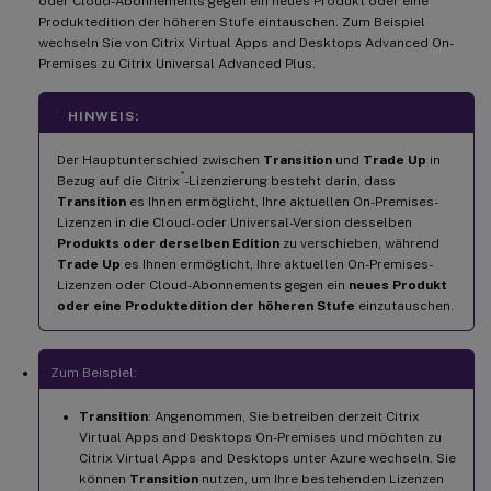
oder Cloud-Abonnements gegen ein neues Produkt oder eine
Produktedition der höheren Stufe eintauschen. Zum Beispiel
wechseln Sie von Citrix Virtual Apps and Desktops Advanced On-
Premises zu Citrix Universal Advanced Plus.
HINWEIS:
Der Hauptunterschied zwischen
Transition
und
Trade Up
in
®
Bezug auf die Citrix
-Lizenzierung besteht darin, dass
Transition
es Ihnen ermöglicht, Ihre aktuellen On-Premises-
Lizenzen in die Cloud- oder Universal-Version desselben
Produkts oder derselben Edition
zu verschieben, während
Trade Up
es Ihnen ermöglicht, Ihre aktuellen On-Premises-
Lizenzen oder Cloud-Abonnements gegen ein
neues Produkt
oder eine Produktedition der höheren Stufe
einzutauschen.
Zum Beispiel:
Transition
: Angenommen, Sie betreiben derzeit Citrix
Virtual Apps and Desktops On-Premises und möchten zu
Citrix Virtual Apps and Desktops unter Azure wechseln. Sie
können
Transition
nutzen, um Ihre bestehenden Lizenzen