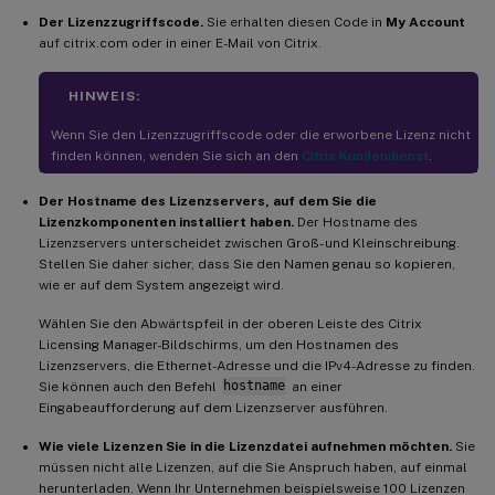
Der Lizenzzugriffscode.
Sie erhalten diesen Code in
My Account
auf citrix.com oder in einer E-Mail von Citrix.
HINWEIS:
Wenn Sie den Lizenzzugriffscode oder die erworbene Lizenz nicht
finden können, wenden Sie sich an den
Citrix Kundendienst
.
Der Hostname des Lizenzservers, auf dem Sie die
Lizenzkomponenten installiert haben.
Der Hostname des
Lizenzservers unterscheidet zwischen Groß- und Kleinschreibung.
Stellen Sie daher sicher, dass Sie den Namen genau so kopieren,
wie er auf dem System angezeigt wird.
Wählen Sie den Abwärtspfeil in der oberen Leiste des Citrix
Licensing Manager-Bildschirms, um den Hostnamen des
Lizenzservers, die Ethernet-Adresse und die IPv4-Adresse zu finden.
Sie können auch den Befehl
hostname
an einer
Eingabeaufforderung auf dem Lizenzserver ausführen.
Wie viele Lizenzen Sie in die Lizenzdatei aufnehmen möchten.
Sie
müssen nicht alle Lizenzen, auf die Sie Anspruch haben, auf einmal
herunterladen. Wenn Ihr Unternehmen beispielsweise 100 Lizenzen