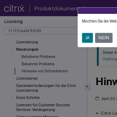
Produktdokumentation
Licensing
Möchten Sie die Web
Dieser Inhalt
11.17.2 build 52100
Lizenzi
JA
NEIN
Lizenzierung
Neuerungen
Dieser A
Behobene Probleme
(Haftun
Bekannte Probleme
Hinweise von Drittanbietern
Hinw
Lizenzserver
Systemanforderungen für die Citrix
<
Lizenzierung
Erste Schritte
April 23,
Lizenzen für Customer Success
Services-Verlängerung
Citrix L