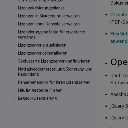
Citrix Licensing Manager
Dokument
Lizenzaktivierungsdienst
Offenle
Lizenzen in MyAccount verwalten
(PDF-Do
Lizenzen ohne Konsole verwalten
Lizenzierungsbefehle für erweiterte
FlexNet
Vorgänge
anwendb
Lizenzserver aktualisieren
Lizenzserver deinstallieren
Ope
Geklusterte Lizenzserver konfigurieren
Notfallwiederherstellung Sicherung und
Redundanz
Der Lize
Softwar
Fehlerbehebung für Ihren Lizenzserver
Häufig gestellte Fragen
Apache 
Legacy-Lizenzierung
jQuery 3
jQuery UI