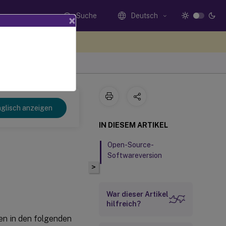
Suche
Deutsch
×
n Sie hier Feedback
glisch anzeigen
IN DIESEM ARTIKEL
Open-Source-
Softwareversion
>
War dieser Artikel
hilfreich?
 den in den folgenden