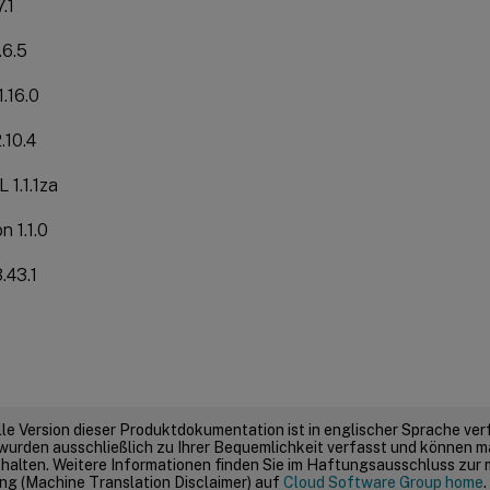
7.1
1.6.5
1.16.0
.10.4
1.1.1za
n 1.1.0
.43.1
elle Version dieser Produktdokumentation ist in englischer Sprache ver
wurden ausschließlich zu Ihrer Bequemlichkeit verfasst und können m
thalten. Weitere Informationen finden Sie im Haftungsausschluss zur
g (Machine Translation Disclaimer) auf
Cloud Software Group home
.