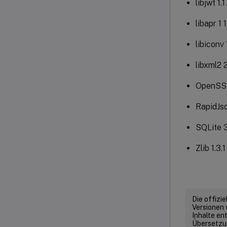
libjwt 1.1
libapr 1 
libiconv 
libxml2 2
OpenSSL 
RapidJso
SQLite 3
Zlib 1.3.1
Die offizi
Versionen 
Inhalte en
Übersetzun