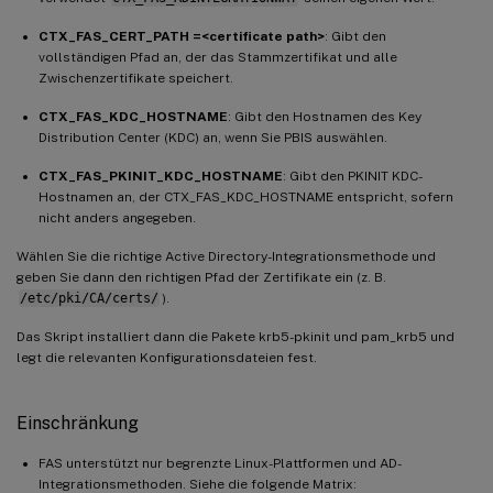
CTX_FAS_CERT_PATH =<certificate path>
: Gibt den
vollständigen Pfad an, der das Stammzertifikat und alle
Zwischenzertifikate speichert.
CTX_FAS_KDC_HOSTNAME
: Gibt den Hostnamen des Key
Distribution Center (KDC) an, wenn Sie PBIS auswählen.
CTX_FAS_PKINIT_KDC_HOSTNAME
: Gibt den PKINIT KDC-
Hostnamen an, der CTX_FAS_KDC_HOSTNAME entspricht, sofern
nicht anders angegeben.
Wählen Sie die richtige Active Directory-Integrationsmethode und
geben Sie dann den richtigen Pfad der Zertifikate ein (z. B.
/etc/pki/CA/certs/
).
Das Skript installiert dann die Pakete krb5-pkinit und pam_krb5 und
legt die relevanten Konfigurationsdateien fest.
Einschränkung
FAS unterstützt nur begrenzte Linux-Plattformen und AD-
Integrationsmethoden. Siehe die folgende Matrix: