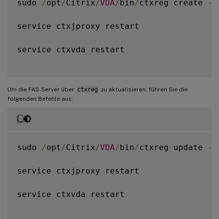
sudo 
/
opt
/
Citrix
/
VDA
/
bin
/
ctxreg create 
-
k
service ctxjproxy restart

service ctxvda restart

Um die FAS-Server über
ctxreg
zu aktualisieren, führen Sie die
folgenden Befehle aus:
sudo 
/
opt
/
Citrix
/
VDA
/
bin
/
ctxreg update 
-
k
service ctxjproxy restart

service ctxvda restart
