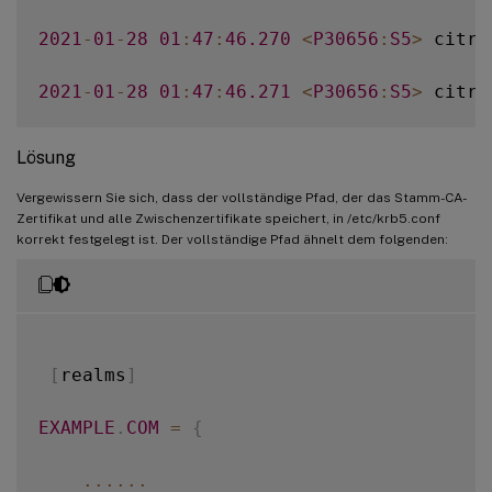
2021
-
01
-
28
01
:
47
:
46.270
<
P30656
:
S5
>
 citri
2021
-
01
-
28
01
:
47
:
46.271
<
P30656
:
S5
>
 citri
2021
-
01
-
28
01
:
47
:
46.271
<
P30656
:
S5
>
 citri
Lösung
2021
-
01
-
28
01
:
47
:
46.271
<
P30656
:
S5
>
 citri
Vergewissern Sie sich, dass der vollständige Pfad, der das Stamm-CA-
Zertifikat und alle Zwischenzertifikate speichert, in /etc/krb5.conf
korrekt festgelegt ist. Der vollständige Pfad ähnelt dem folgenden:
2021
-
01
-
28
01
:
47
:
46.271
<
P30656
:
S5
>
 citri
2021
-
01
-
28
01
:
47
:
48.060
<
P30656
:
S5
>
 citri
[
realms
]
EXAMPLE
.
COM
=
{
...
...