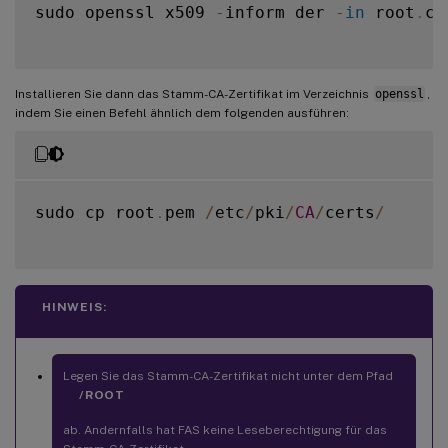
sudo openssl x509 
-
inform der 
-
in
 root
.
ce
Installieren Sie dann das Stamm-CA-Zertifikat im Verzeichnis
openssl
,
indem Sie einen Befehl ähnlich dem folgenden ausführen:
sudo cp root
.
pem 
/
etc
/
pki
/
CA
/
certs
/
HINWEIS:
Legen Sie das Stamm-CA-Zertifikat nicht unter dem Pfad
/ROOT
ab. Andernfalls hat FAS keine Leseberechtigung für das