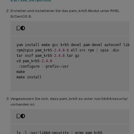
6.el7.x86_64.rpm.html
.
Erstellen und installieren Sie das pam_krb5-Modul unter RHEL
8/CentOS 8.
yum install make gcc krb5
-
devel pam
-
devel autoconf libtoo
rpm2cpio pam_krb5
-
2.4
.8
-
6
.
el7
.
src
.
rpm 
|
 cpio 
-
div

tar xvzf pam_krb5
-
2.4
.8
.
tar
.
gz

cd pam_krb5
-
2.4
.8
.
/
configure 
--
prefix
=
/
usr

make

make install

Vergewissern Sie sich, dass pam_krb5.so unter /usr/lib64/security/
vorhanden ist.
ls 
-
l 
/
usr
/
lib64
/
security 
|
 grep pam_krb5
