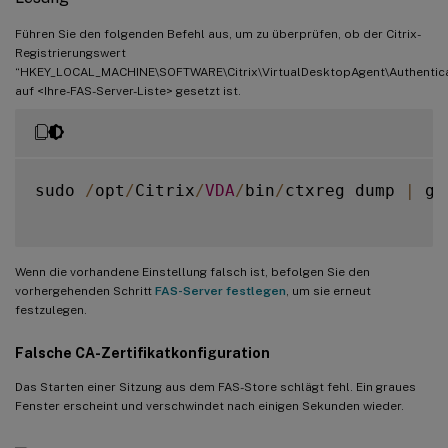
Führen Sie den folgenden Befehl aus, um zu überprüfen, ob der Citrix-
Registrierungswert
“HKEY_LOCAL_MACHINE\SOFTWARE\Citrix\VirtualDesktopAgent\Authenticat
auf <Ihre-FAS-Server-Liste> gesetzt ist.
sudo 
/
opt
/
Citrix
/
VDA
/
bin
/
ctxreg dump 
|
 gr
Wenn die vorhandene Einstellung falsch ist, befolgen Sie den
vorhergehenden Schritt
FAS-Server festlegen
, um sie erneut
festzulegen.
Falsche CA-Zertifikatkonfiguration
Das Starten einer Sitzung aus dem FAS-Store schlägt fehl. Ein graues
Fenster erscheint und verschwindet nach einigen Sekunden wieder.