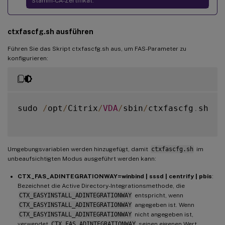
Stamm-CA-Zertifikat.
ctxfascfg.sh ausführen
Führen Sie das Skript ctxfascfg.sh aus, um FAS-Parameter zu
konfigurieren:
sudo 
/
opt
/
Citrix
/
VDA
/
sbin
/
ctxfascfg
.
sh

Umgebungsvariablen werden hinzugefügt, damit
ctxfascfg.sh
im
unbeaufsichtigten Modus ausgeführt werden kann:
CTX_FAS_ADINTEGRATIONWAY=winbind | sssd | centrify | pbis
:
Bezeichnet die Active Directory-Integrationsmethode, die
CTX_EASYINSTALL_ADINTEGRATIONWAY
entspricht, wenn
CTX_EASYINSTALL_ADINTEGRATIONWAY
angegeben ist. Wenn
CTX_EASYINSTALL_ADINTEGRATIONWAY
nicht angegeben ist,
verwendet
CTX_FAS_ADINTEGRATIONWAY
seinen eigenen Wert.