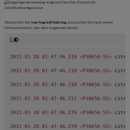
Überprüfen Sie
/var/log/xdl/hdx.log
und suchen Sie nach einem
Fehlerprotokoll, das dem folgenden ähnelt:
2021
-
01
-
28
01
:
47
:
46.210
<
P30656
:
S5
>
 citri
2021
-
01
-
28
01
:
47
:
46.210
<
P30656
:
S5
>
 citri
2021
-
01
-
28
01
:
47
:
46.210
<
P30656
:
S5
>
 citri
2021
-
01
-
28
01
:
47
:
46.211
<
P30656
:
S5
>
 citri
2021
-
01
-
28
01
:
47
:
46.270
<
P30656
:
S5
>
 citri
2021
-
01
-
28
01
:
47
:
46.270
<
P30656
:
S5
>
 citri