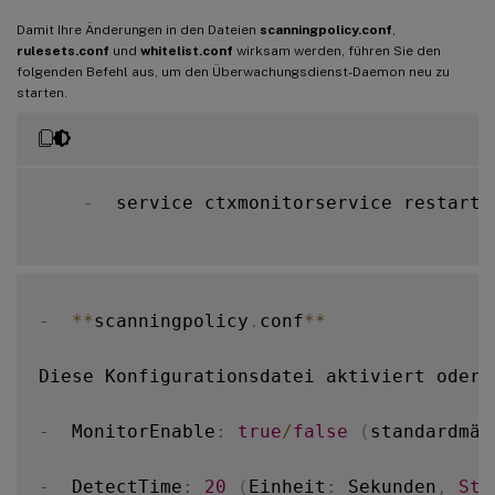
Damit Ihre Änderungen in den Dateien
scanningpolicy.conf
,
rulesets.conf
und
whitelist.conf
wirksam werden, führen Sie den
folgenden Befehl aus, um den Überwachungsdienst-Daemon neu zu
starten.
-
  service ctxmonitorservice restart

-
**
scanningpolicy
.
conf
**
Diese Konfigurationsdatei aktiviert oder 
-
  MonitorEnable
:
true
/
false
(
standardmäß
-
  DetectTime
:
20
(
Einheit
:
 Sekunden
,
Sta