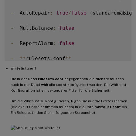
-
  AutoRepair
:
true
/
false
(
standardmäßig 
-
  MultBalance
:
false
-
  ReportAlarm
:
false
-
**
rulesets
.
conf
**
whitelist.conf
Diese Konfigurationsdatei gibt die zu übe
Die in der Datei
rulesets.conf
angegebenen Zieldienste müssen
auch in der Datei
whitelist.conf
konfiguriert werden. Die Whitelist-
!
[
Abbildung von vier standardmäßig überwa
Konfiguration ist ein sekundärer Filter für die Sicherheit.
Um die Whitelist zu konfigurieren, fügen Sie nur die Prozessnamen
Um jeden zu überwachenden Dienst zu konfi
(die exakt übereinstimmen müssen) in die Datei
whitelist.conf
ein.
Ein Beispiel finden Sie im folgenden Screenshot.
-
  MonitorUser
:
 all

-
  MonitorType
:
3