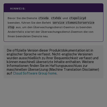
HINWEIS:
-
  ProcessName
:
<
>
(
Der Prozessname darf 
Bevor Sie die Dienste
ctxvda
,
ctxhdx
und
ctxpolicyd
-
  Operation
:
1
/
2
/
4
/
8
(
1
=
 Dienst beenden
beenden, führen Sie den Befehl
service ctxmonitorservice
stop
aus, um den Überwachungsdienst-Daemon zu beenden.
Andernfalls startet der Überwachungsdienst-Daemon die von
-
  DBRecord
:
false
Ihnen beendeten Dienste neu.
Die offizielle Version dieser Produktdokumentation ist in
englischer Sprache verfasst. Nicht-englische Versionen
wurden ausschließlich zu Ihrer Bequemlichkeit verfasst und
können maschinell übersetzte Inhalte enthalten. Weitere
Informationen finden Sie im Haftungsausschluss zur
maschinellen Übersetzung (Machine Translation Disclaimer)
auf
Cloud Software Group home
.