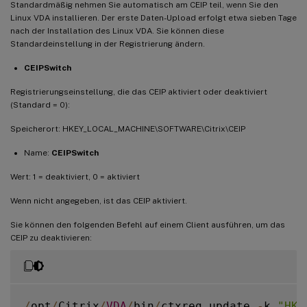
Standardmäßig nehmen Sie automatisch am CEIP teil, wenn Sie den
Linux VDA installieren. Der erste Daten-Upload erfolgt etwa sieben Tage
nach der Installation des Linux VDA. Sie können diese
Standardeinstellung in der Registrierung ändern.
CEIPSwitch
Registrierungseinstellung, die das CEIP aktiviert oder deaktiviert
(Standard = 0):
Speicherort: HKEY_LOCAL_MACHINE\SOFTWARE\Citrix\CEIP
Name:
CEIPSwitch
Wert: 1 = deaktiviert, 0 = aktiviert
Wenn nicht angegeben, ist das CEIP aktiviert.
Sie können den folgenden Befehl auf einem Client ausführen, um das
CEIP zu deaktivieren:
/
opt
/
Citrix
/
VDA
/
bin
/
ctxreg update 
-
k 
"HKE