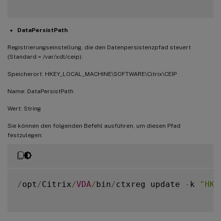
DataPersistPath
Registrierungseinstellung, die den Datenpersistenzpfad steuert
(Standard = /var/xdl/ceip):
Speicherort: HKEY_LOCAL_MACHINE\SOFTWARE\Citrix\CEIP
Name: DataPersistPath
Wert: String
Sie können den folgenden Befehl ausführen, um diesen Pfad
festzulegen:
/
opt
/
Citrix
/
VDA
/
bin
/
ctxreg update 
-
k 
"HKE