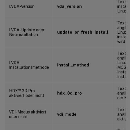
Textze
LVDA-Version
vda_version
install
Linux 
Textze
angibt
LVDA-Update oder
update_or_fresh_install
Linux
Neuinstallation
install
wird
Textze
angibt
LVDA-
Linux 
install_method
Installationsmethode
MCS, P
Instal
Install
Textze
™
HDX
3D Pro
hdx_3d_pro
angibt
aktiviert oder nicht
der Mas
Textze
VDI-Modus aktiviert
vdi_mode
angibt
oder nicht
aktivie