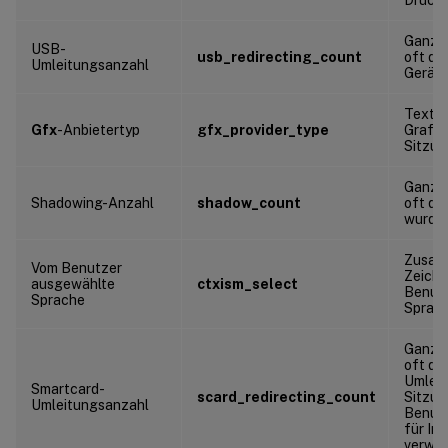
Ganzza
USB-
usb_redirecting_count
oft di
Umleitungsanzahl
Gerät 
Textze
Gfx
-Anbietertyp
gfx_provider_type
Grafik
Sitzun
Ganzza
Shadowing-Anzahl
shadow_count
oft di
wurde
Zusam
Vom Benutzer
Zeiche
ausgewählte
ctxism_select
Benut
Sprache
Sprach
Ganzza
oft di
Umleit
Smartcard-
scard_redirecting_count
Sitzu
Umleitungsanzahl
Benutz
für In
verwen