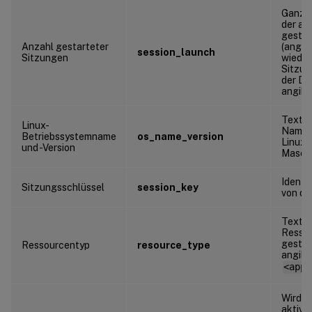
Ganzza
der au
gestar
Anzahl gestarteter
(angem
session_launch
Sitzungen
wieder
Sitzun
der Da
angibt
Textze
Linux-
Namen 
Betriebssystemname
os_name_version
Linux-
und -Version
Maschi
Identif
Sitzungsschlüssel
session_key
von de
Textze
Ressou
gestar
Ressourcentyp
resource_type
angibt
<appn
Wird v
aktive