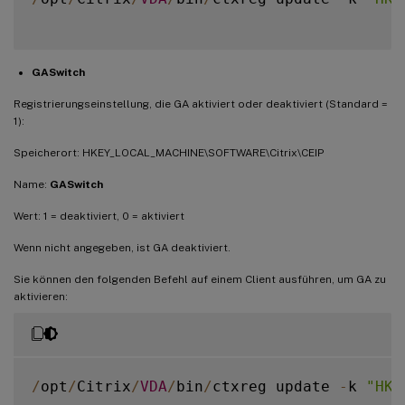
GASwitch
Registrierungseinstellung, die GA aktiviert oder deaktiviert (Standard =
1):
Speicherort: HKEY_LOCAL_MACHINE\SOFTWARE\Citrix\CEIP
Name:
GASwitch
Wert: 1 = deaktiviert, 0 = aktiviert
Wenn nicht angegeben, ist GA deaktiviert.
Sie können den folgenden Befehl auf einem Client ausführen, um GA zu
aktivieren:
/
opt
/
Citrix
/
VDA
/
bin
/
ctxreg update 
-
k 
"HKE