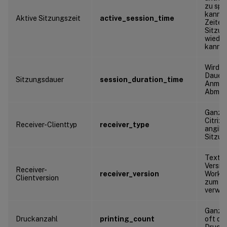
zu spe
kann m
Aktive Sitzungszeit
active_session_time
Zeiten
Sitzun
wieder
kann
Wird v
Dauer 
Sitzungsdauer
session_duration_time
Anmeld
Abmeld
Ganzza
Citrix
Receiver-Clienttyp
receiver_type
angibt
Sitzun
Textze
Version
Receiver-
receiver_version
Worksp
Clientversion
zum St
verwen
Ganzza
Druckanzahl
printing_count
oft die
Druckf