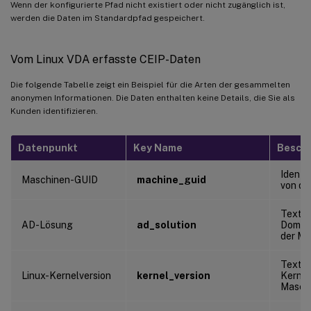
Wenn der konfigurierte Pfad nicht existiert oder nicht zugänglich ist,
werden die Daten im Standardpfad gespeichert.
Vom Linux VDA erfasste CEIP-Daten
Die folgende Tabelle zeigt ein Beispiel für die Arten der gesammelten
anonymen Informationen. Die Daten enthalten keine Details, die Sie als
Kunden identifizieren.
Datenpunkt
Key Name
Besch
Identif
Maschinen-GUID
machine_guid
von de
Textze
AD-Lösung
ad_solution
Domän
der Ma
Textze
Linux-Kernelversion
kernel_version
Kernel
Maschi