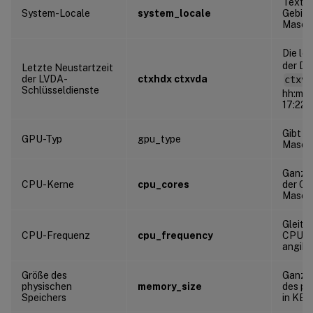
Textze
System-Locale
system_locale
Gebiet
Maschi
Die le
der Di
Letzte Neustartzeit
der LVDA-
ctxhdx ctxvda
ctxvd
Schlüsseldienste
hh:mm:
17:22:
Gibt d
GPU-Typ
gpu_type
Masch
Ganzza
CPU-Kerne
cpu_cores
der CP
Maschi
Gleitk
CPU-Frequenz
cpu_frequency
CPU-F
angibt
Größe des
Ganzza
physischen
memory_size
des ph
Speichers
in KB 