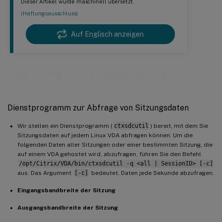
Dieser Artikel wurde maschinell übersetzt.
(Haftungsausschluss)
Auf Englisch anzeigen
Tools und Dienstprogramme
Dienstprogramm zur Abfrage von Sitzungsdaten
Wir stellen ein Dienstprogramm (
ctxsdcutil
) bereit, mit dem Sie
Sitzungsdaten auf jedem Linux VDA abfragen können. Um die
folgenden Daten aller Sitzungen oder einer bestimmten Sitzung, die
auf einem VDA gehostet wird, abzufragen, führen Sie den Befehl
/opt/Citrix/VDA/bin/ctxsdcutil -q <all | SessionID> [-c]
aus. Das Argument
[-c]
bedeutet, Daten jede Sekunde abzufragen.
Eingangsbandbreite der Sitzung
Ausgangsbandbreite der Sitzung