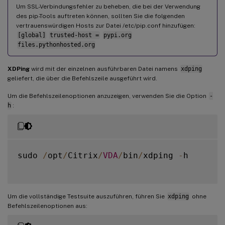
Um SSL-Verbindungsfehler zu beheben, die bei der Verwendung
des pip-Tools auftreten können, sollten Sie die folgenden
vertrauenswürdigen Hosts zur Datei /etc/pip.conf hinzufügen:
[global]
trusted-host =
pypi.org
files.pythonhosted.org
XDPing
wird mit der einzelnen ausführbaren Datei namens
xdping
geliefert, die über die Befehlszeile ausgeführt wird.
Um die Befehlszeilenoptionen anzuzeigen, verwenden Sie die Option
-
h
:
sudo 
/
opt
/
Citrix
/
VDA
/
bin
/
xdping 
-
h

Um die vollständige Testsuite auszuführen, führen Sie
xdping
ohne
Befehlszeilenoptionen aus: