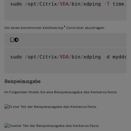
sudo 
/
opt
/
Citrix
/
VDA
/
bin
/
xdping 
-
T
 time
,
k
®
Um einen bestimmten XenDesktop
Controller abzufragen:
sudo 
/
opt
/
Citrix
/
VDA
/
bin
/
xdping 
-
d myddc
.
Beispielausgabe
Im Folgenden finden Sie eine Beispielausgabe des Kerberos-Tests: