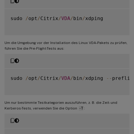
sudo 
/
opt
/
Citrix
/
VDA
/
bin
/
xdping

Um die Umgebung vor der Installation des Linux VDA-Pakets zu prüfen,
führen Sie die Pre-Flight-Tests aus:
sudo 
/
opt
/
Citrix
/
VDA
/
bin
/
xdping 
--
prefligh
Um nur bestimmte Testkategorien auszuführen, z. B. die Zeit- und
Kerberos-Tests, verwenden Sie die Option
-T
: