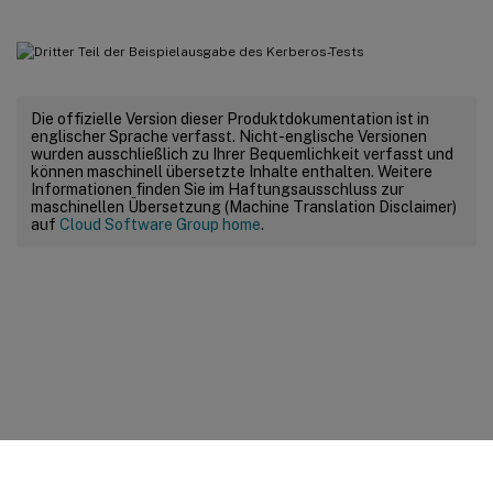
Die offizielle Version dieser Produktdokumentation ist in
englischer Sprache verfasst. Nicht-englische Versionen
wurden ausschließlich zu Ihrer Bequemlichkeit verfasst und
können maschinell übersetzte Inhalte enthalten. Weitere
Informationen finden Sie im Haftungsausschluss zur
maschinellen Übersetzung (Machine Translation Disclaimer)
auf
Cloud Software Group home
.