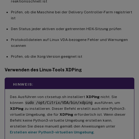
reaktionsschnell ist
Prüfen, ob die Maschine bei der Delivery Controller-Farm registriert
ist
Den Status jeder aktiven oder getrennten HDX-Sitzung prüfen
Protokolldateien auf Linux VDA-bezogene Fehler und Warnungen
scannen
Prüfen, ob die Xorg-Version geeignet ist
Verwenden des Linux-Tools
XDPing
HINWEIS:
Das Ausführen von ctxsetup.sh installiert
XDPing
nicht. Sie
können
sudo /opt/Citrix/VDA/bin/xdping
ausführen, um
XDPing
zu installieren. Dieser Befehl erstellt auch eine Python3-
virtuelle Umgebung, die für
XDPing
erforderlich ist. Wenn dieser
Befehl keine Python3-virtuelle Umgebung erstellen kann,
erstellen Sie diese manuell gemäß den Anweisungen unter
Erstellen einer Python3-virtuellen Umgebung
.