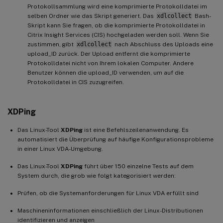
Protokollsammlung wird eine komprimierte Protokolldatei im
selben Ordner wie das Skript generiert. Das
xdlcollect
Bash-
Skript kann Sie fragen, ob die komprimierte Protokolldatei in
Citrix Insight Services (CIS) hochgeladen werden soll. Wenn Sie
zustimmen, gibt
xdlcollect
nach Abschluss des Uploads eine
upload_ID zurück. Der Upload entfernt die komprimierte
Protokolldatei nicht von Ihrem lokalen Computer. Andere
Benutzer können die upload_ID verwenden, um auf die
Protokolldatei in CIS zuzugreifen.
XDPing
Das Linux-Tool
XDPing
ist eine Befehlszeilenanwendung. Es
automatisiert die Überprüfung auf häufige Konfigurationsprobleme
in einer Linux VDA-Umgebung.
Das Linux-Tool
XDPing
führt über 150 einzelne Tests auf dem
System durch, die grob wie folgt kategorisiert werden:
Prüfen, ob die Systemanforderungen für Linux VDA erfüllt sind
Maschineninformationen einschließlich der Linux-Distributionen
identifizieren und anzeigen