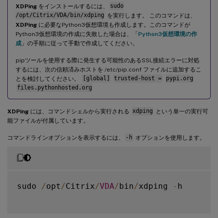
XDPing
をインストールするには、
sudo
/opt/Citrix/VDA/bin/xdping
を実行します。 このコマンドは、
XDPing
に必要なPython3仮想環境も作成します。このコマンドが
Python3仮想環境の作成に失敗した場合は、「
Python3仮想環境の作
成
」の手順に従って手動で作成してください。
pipツールを使用する際に発生する可能性のあるSSL接続エラーに対処
するには、次の信頼済みホストを /etc/pip.conf ファイルに追加するこ
とを検討してください。
[global]
trusted-host =
pypi.org
files.pythonhosted.org
XDPing
には、コマンドシェルから実行される
xdping
という単一の実行可
能ファイルが付属しています。
コマンドラインオプションを表示するには、
-h
オプションを使用します。
sudo 
/
opt
/
Citrix
/
VDA
/
bin
/
xdping 
-
h
