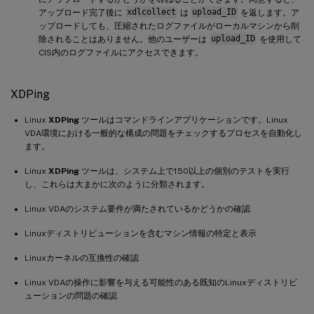
アップロード完了後に
xdlcollect
は
upload_ID
を返します。ア
ップロードしても、圧縮されたログファイルがローカルマシンから削
除されることはありません。他のユーザーは
upload_ID
を使用して
CIS内のログファイルにアクセスできます。
XDPing
Linux
XDPing
ツールはコマンドラインアプリケーションです。Linux
VDA環境における一般的な構成の問題をチェックするプロセスを自動化し
ます。
Linux
XDPing
ツールは、システム上で150以上の個別のテストを実行
し、これらは大まかに次のように分類されます。
Linux VDAのシステム要件が満たされているかどうかの確認
Linuxディストリビューションを含むマシン情報の特定と表示
Linuxカーネルの互換性の確認
Linux VDAの操作に影響を与える可能性のある既知のLinuxディストリビ
ューションの問題の確認