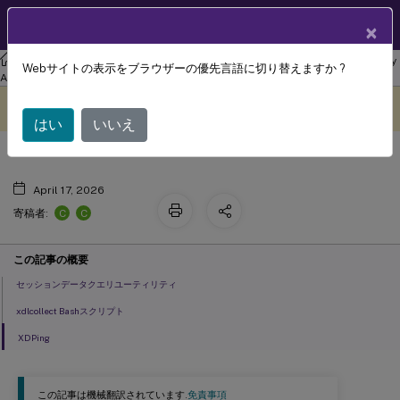
製品ドキュメン
JA
×
ト
リナックス バーチャル デリバリー エージェント
Linux Virtual Delivery
Webサイトの表示をブラウザーの優先言語に切り替えますか ?
ツールとユーティリティ
Agent 2210
このコンテンツは動的に機械
フィードバックを提供する
翻訳されています。
はい
いいえ
April 17, 2026
C
C
寄稿者:
この記事の概要
セッションデータクエリユーティリティ
xdlcollect Bashスクリプト
XDPing
この記事は機械翻訳されています.
免責事項