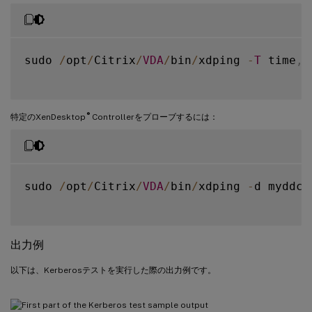
sudo 
/
opt
/
Citrix
/
VDA
/
bin
/
xdping 
-
T
 time
,
k
®
特定のXenDesktop
Controllerをプローブするには：
sudo 
/
opt
/
Citrix
/
VDA
/
bin
/
xdping 
-
d myddc
.
出力例
以下は、Kerberosテストを実行した際の出力例です。