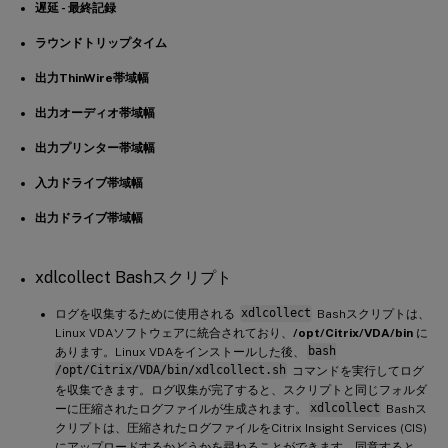
遅延 - 最終記録
ラウンドトリップタイム
出力ThinWire帯域幅
出力オーディオ帯域幅
出力プリンター帯域幅
入力ドライブ帯域幅
出力ドライブ帯域幅
xdlcollect Bashスクリプト
ログを収集するために使用される
xdlcollect
Bashスクリプトは、
Linux VDAソフトウェアに統合されており、
/opt/Citrix/VDA/bin
に
あります。Linux VDAをインストールした後、
bash
/opt/Citrix/VDA/bin/xdlcollect.sh
コマンドを実行してログ
を収集できます。ログ収集が完了すると、スクリプトと同じフォルダ
ーに圧縮されたログファイルが生成されます。
xdlcollect
Bashス
クリプトは、圧縮されたログファイルをCitrix Insight Services (CIS)
にアップロードするかどうかを尋ねることができます。同意すると、