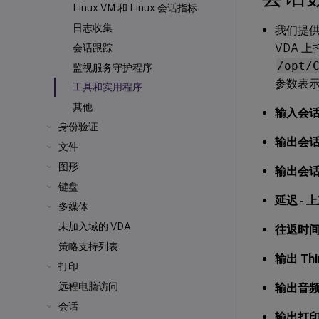
Linux VM 和 Linux 会话指标
日志收集
我们提供
VDA 
会话跟踪
/opt/
监视服务守护程序
参数表
工具和实用程序
其他
输入会
身份验证
输出会
文件
图形
输出会
键盘
延迟 - 
多媒体
未加入域的 VDA
往返时
策略支持列表
输出 Thi
打印
远程电脑访问
输出音
会话
输出打