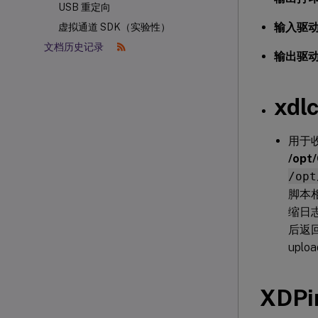
USB 重定向
输入驱
虚拟通道 SDK（实验性）
文档历史记录
输出驱
xdlc
用于
/opt/
/opt
脚本
缩日志文
后返
upl
XDPi