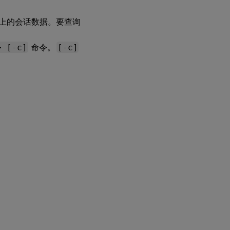
DA 上的会话数据。要查询
xdlcollect
Bash 脚本
> [-c]
命令。
[-c]
XDPing