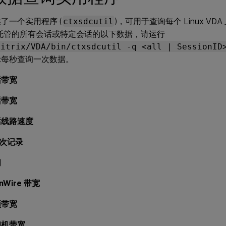
了一个实用程序 (
ctxsdcutil
)，可用于查询每个 Linux V
上托管的所有会话或特定会话的以下数据，请运行
Citrix/VDA/bin/ctxsdcutil -q <all | SessionID
示每秒查询一次数据。
话带宽
话带宽
话线路速度
上次记录
间
nWire 带宽
频带宽
印机带宽