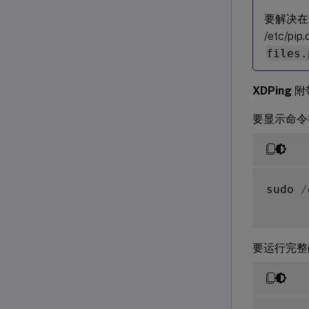
要解决在
/etc/pi
files.
XDPing
附
要显示命令
sudo 
/
要运行完整