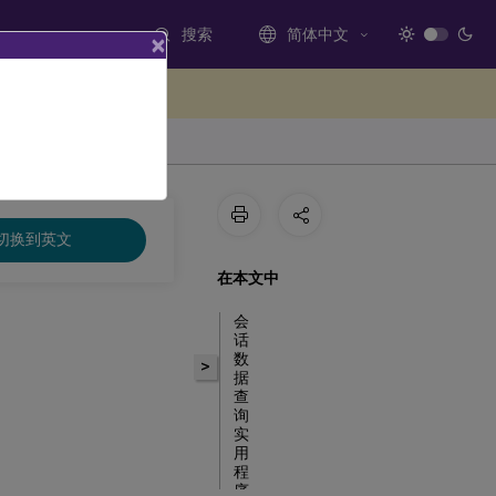
搜索
简体中文
×
处提供反馈
切换到英文
在本文中
会
话
数
>
据
查
询
实
用
程
序