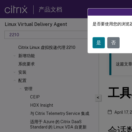
产品文档
Linux Virtual Delivery Agent
是否要使用您的浏览器
此内容已经过
2210
Linu
是
否
Citrix Linux 虚拟投递代理 2210
新增功能
这篇文章
系统要求
安装
配置
工具
管理
CEIP
<
HDX
Insight
April 17,
与 Citrix Telemetry Service 集成
适用于 Azure 的 Citrix DaaS
Standard 的 Linux VDA 自更新
会话