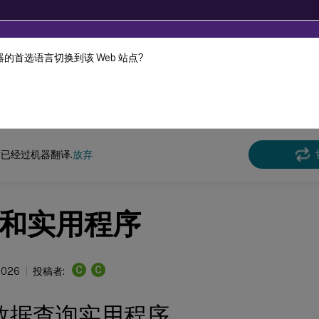
的首选语言切换到该 Web 站点?
机器动态翻译。
在此
x 虚拟投递代理
Citrix Linux 虚拟投递代理 2210
已经过机器翻译.
放弃
和实用程序
C
C
 2026
投稿者:
数据查询实用程序