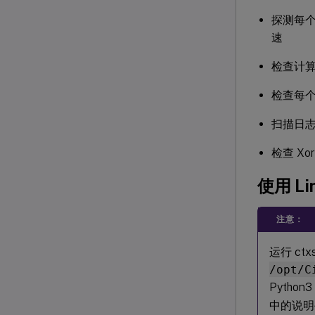
探测每个配置
速
检查计算机是
检查每个
扫描日志
检查 Xo
使用 Li
注意：
运行 ctx
/opt/C
Pytho
中的说明