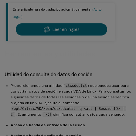
Este artículo ha sido traducido automáticamente.
(Aviso
legal)
Leer en inglés
Herramientas y utilidades
Utilidad de consulta de datos de sesión
Proporcionamos una utilidad (
ctxsdcutil
) que puedes usar para
consultar datos de sesión en cada VDA de Linux. Para consultar los
siguientes datos de todas las sesiones o de una sesión específica
alojada en un VDA, ejecuta el comando
/opt/Citrix/VDA/bin/ctxsdcutil -q <all | SessionID> [-
c]
. El argumento
[-c]
significa consultar datos cada segundo.
Ancho de banda de entrada de la sesión
Ancho de banda de salida de la sesión