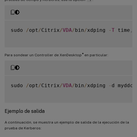
sudo 
/
opt
/
Citrix
/
VDA
/
bin
/
xdping 
-
T
 time
,
k
®
Para sondear un Controller de XenDesktop
en particular:
sudo 
/
opt
/
Citrix
/
VDA
/
bin
/
xdping 
-
d myddc
.
Ejemplo de salida
A continuación, se muestra un ejemplo de salida de la ejecución de la
prueba de Kerberos: