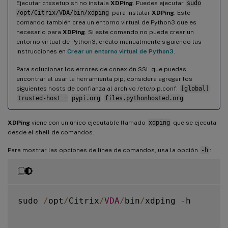
Ejecutar ctxsetup.sh no instala
XDPing
. Puedes ejecutar
sudo
/opt/Citrix/VDA/bin/xdping
para instalar
XDPing
. Este
comando también crea un entorno virtual de Python3 que es
necesario para
XDPing
. Si este comando no puede crear un
entorno virtual de Python3, créalo manualmente siguiendo las
instrucciones en
Crear un entorno virtual de Python3
.
Para solucionar los errores de conexión SSL que puedas
encontrar al usar la herramienta pip, considera agregar los
siguientes hosts de confianza al archivo /etc/pip.conf:
[global]
trusted-host =
pypi.org
files.pythonhosted.org
XDPing
viene con un único ejecutable llamado
xdping
que se ejecuta
desde el shell de comandos.
Para mostrar las opciones de línea de comandos, usa la opción
-h
:
sudo 
/
opt
/
Citrix
/
VDA
/
bin
/
xdping 
-
h
