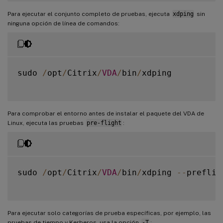
Para ejecutar el conjunto completo de pruebas, ejecuta
xdping
sin
ninguna opción de línea de comandos:
sudo 
/
opt
/
Citrix
/
VDA
/
bin
/
xdping

Para comprobar el entorno antes de instalar el paquete del VDA de
Linux, ejecuta las pruebas
pre-flight
:
sudo 
/
opt
/
Citrix
/
VDA
/
bin
/
xdping 
--
prefligh
Para ejecutar solo categorías de prueba específicas, por ejemplo, las
pruebas de tiempo y Kerberos, usa la opción
-T
: