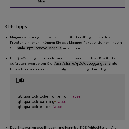
KDE
KDE-Tipps
Magnus wird möglicherweise beim Start in KDE geladen. Als
Problemumgehung können Sie das Magnus-Paket entfernen, indem
Sie
sudo apt remove magnus
ausführen.
Um QT-Warnungen zu deaktivieren, die während des KDE-Starts
auftreten, bearbeiten Sie
/usr/share/qt5/qtlogging.ini
als
Root-Benutzer, indem Sie die folgenden Einträge hinzufügen:
 qt
.
qpa
.
xcb
.
xcberror
.
error
=
false
 qt
.
qpa
.
xcb
.
warning
=
false
 qt
.
qpa
.
xcb
.
error
=
false
Das Entsperren des Bildschirms kann bei KDE fehlschlagen. Als