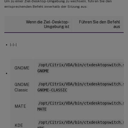
Um zu einer Ziel-Desktop-Umgebung zu wechseln, führen Sie den
entsprechenden Befehl innerhalb der Sitzung aus:
Wenn die Ziel-Desktop-
Führen Sie den Befehl
Umgebung ist
aus
|–|–|
/opt/Citrix/VDA/bin/ctxdesktopswitch.sh
GNOME
GNOME
/opt/Citrix/VDA/bin/ctxdesktopswitch.sh
GNOME
Classic
GNOME-CLASSIC
/opt/Citrix/VDA/bin/ctxdesktopswitch.sh
MATE
MATE
/opt/Citrix/VDA/bin/ctxdesktopswitch.sh
KDE