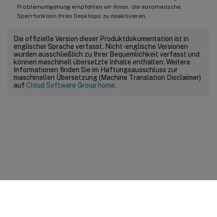
Problemumgehung empfehlen wir Ihnen, die automatische
Sperrfunktion Ihres Desktops zu deaktivieren.
Die offizielle Version dieser Produktdokumentation ist in
englischer Sprache verfasst. Nicht-englische Versionen
wurden ausschließlich zu Ihrer Bequemlichkeit verfasst und
können maschinell übersetzte Inhalte enthalten. Weitere
Informationen finden Sie im Haftungsausschluss zur
maschinellen Übersetzung (Machine Translation Disclaimer)
auf
Cloud Software Group home
.