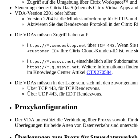
Zugriff auf die Umgebung über Citrix Workspace™ und 
Steuerungsebene: Citrix DaaS (ehemals Citrix Virtual Apps an
VDA-Version 2201 oder höher.
Version 2204 ist die Mindestanforderung für HTTP- u
Aktivieren Sie das Rendezvous-Protokoll in der Citrix-Ri
Die VDAs müssen Zugriff haben auf:
über
. Wenn Sie 
https://*.xendesktop.net
TCP 443
Ihre Citrix Cloud-Kunden-ID ist, wie si
<customer_ID>
, einschließlich aller Subdomain
https://*.nssvc.net
. Weitere Informationen finde
https://*.g.nssvc.net
im Knowledge Center-Artikel
CTX270584
.
Die VDAs müssen in der Lage sein, sich mit den zuvor genann
Über TCP 443, für TCP Rendezvous.
Über UDP 443, für EDT Rendezvous.
Proxykonfiguration
Der VDA unterstützt die Verbindung über Proxys sowohl für 
Überlegungen für beide Arten von Datenverkehr sind unterschiedl
Überlegungen zum Proxy für Steuerdatenverkeh