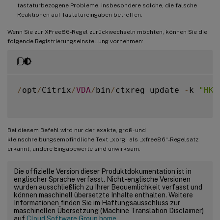
tastaturbezogene Probleme, insbesondere solche, die falsche
Reaktionen auf Tastatureingaben betreffen.
Wenn Sie zur XFree86-Regel zurückwechseln möchten, können Sie die
folgende Registrierungseinstellung vornehmen:
/
opt
/
Citrix
/
VDA
/
bin
/
ctxreg update 
-
k 
"HKE
Bei diesem Befehl wird nur der exakte, groß- und
kleinschreibungsempfindliche Text „xorg“ als „xfree86“-Regelsatz
erkannt; andere Eingabewerte sind unwirksam.
Die offizielle Version dieser Produktdokumentation ist in
englischer Sprache verfasst. Nicht-englische Versionen
wurden ausschließlich zu Ihrer Bequemlichkeit verfasst und
können maschinell übersetzte Inhalte enthalten. Weitere
Informationen finden Sie im Haftungsausschluss zur
maschinellen Übersetzung (Machine Translation Disclaimer)
auf
Cloud Software Group home
.