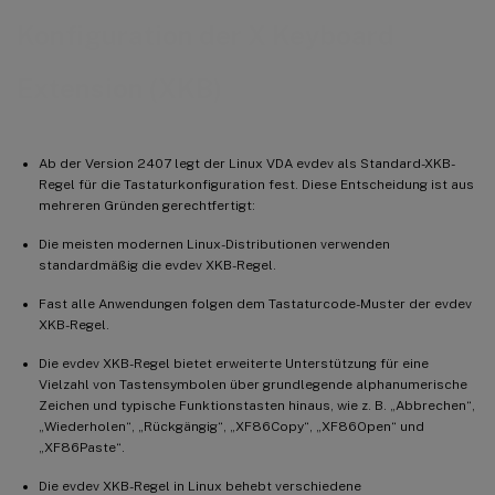
Konfiguration der X Keyboard
Extension (XKB)
Ab der Version 2407 legt der Linux VDA evdev als Standard-XKB-
Regel für die Tastaturkonfiguration fest. Diese Entscheidung ist aus
mehreren Gründen gerechtfertigt:
Die meisten modernen Linux-Distributionen verwenden
standardmäßig die evdev XKB-Regel.
Fast alle Anwendungen folgen dem Tastaturcode-Muster der evdev
XKB-Regel.
Die evdev XKB-Regel bietet erweiterte Unterstützung für eine
Vielzahl von Tastensymbolen über grundlegende alphanumerische
Zeichen und typische Funktionstasten hinaus, wie z. B. „Abbrechen“,
„Wiederholen“, „Rückgängig“, „XF86Copy“, „XF86Open“ und
„XF86Paste“.
Die evdev XKB-Regel in Linux behebt verschiedene