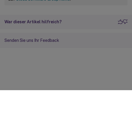
War dieser Artikel hilfreich?
Senden Sie uns Ihr Feedback
Feedback zur Site
Ihre Datenschutzauswahl
Datenschutz und rechtliche
Bestimmungen
Cookie-Einstellungen
docs.cloud.com