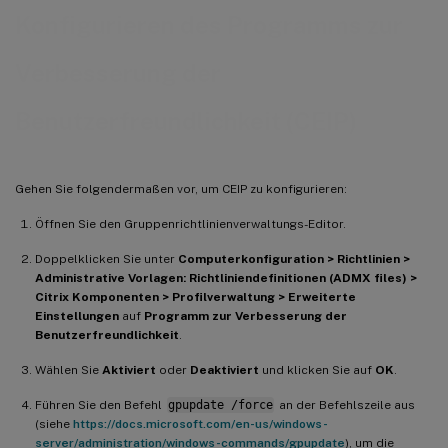
Konfigurieren des Programms zur
Verbesserung der
Benutzerfreundlichkeit (CEIP)
Gehen Sie folgendermaßen vor, um CEIP zu konfigurieren:
Öffnen Sie den Gruppenrichtlinienverwaltungs-Editor.
Doppelklicken Sie unter
Computerkonfiguration > Richtlinien >
Administrative Vorlagen: Richtliniendefinitionen (ADMX files) >
Citrix Komponenten > Profilverwaltung > Erweiterte
Einstellungen
auf
Programm zur Verbesserung der
Benutzerfreundlichkeit
.
Wählen Sie
Aktiviert
oder
Deaktiviert
und klicken Sie auf
OK
.
Führen Sie den Befehl
gpupdate /force
an der Befehlszeile aus
(siehe
https://docs.microsoft.com/en-us/windows-
server/administration/windows-commands/gpupdate
), um die