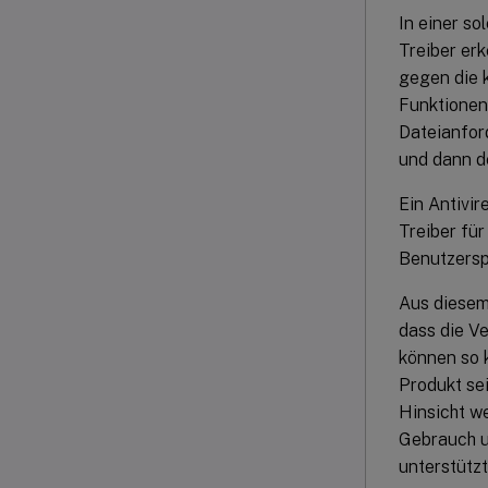
In einer s
Treiber erk
gegen die 
Funktionen
Dateianfor
und dann d
Ein Antivi
Treiber fü
Benutzersp
Aus diesem
dass die V
können so 
Produkt sei
Hinsicht w
Gebrauch u
unterstützt