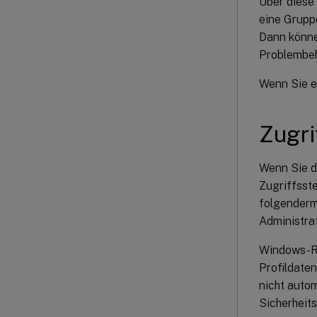
Über diese
eine Gruppe
Dann können
Problembeh
Wenn Sie e
Zugri
Wenn Sie d
Zugriffsste
folgenderma
Administra
Windows-Ro
Profildate
nicht auto
Sicherheits