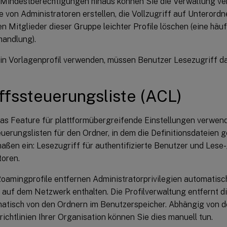
 Mindestberechtigungen hinaus können Sie die Verwaltung ve
 von Administratoren erstellen, die Vollzugriff auf Unterord
 Mitglieder dieser Gruppe leichter Profile löschen (eine häu
andlung).
in Vorlagenprofil verwenden, müssen Benutzer Lesezugriff d
ffssteuerungsliste (ACL)
as Feature für plattformübergreifende Einstellungen verwende
uerungslisten für den Ordner, in dem die Definitionsdateien 
ßen ein: Lesezugriff für authentifizierte Benutzer und Lese-
toren.
amingprofile entfernen Administratorprivilegien automatisch
n auf dem Netzwerk enthalten. Die Profilverwaltung entfernt 
matisch von den Ordnern im Benutzerspeicher. Abhängig von 
richtlinien Ihrer Organisation können Sie dies manuell tun.