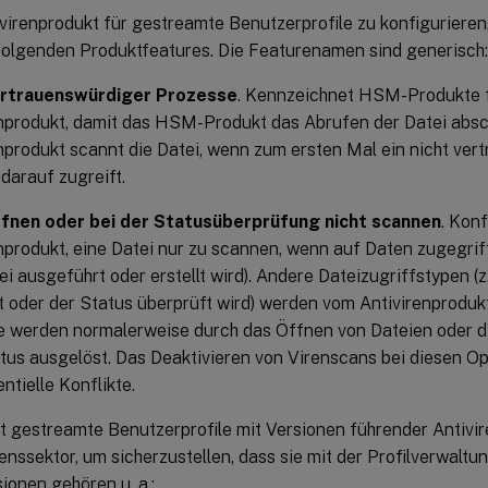
virenprodukt für gestreamte Benutzerprofile zu konfigurieren
folgenden Produktfeatures. Die Featurenamen sind generisch:
ertrauenswürdiger Prozesse
. Kennzeichnet HSM-Produkte 
nprodukt, damit das HSM-Produkt das Abrufen der Datei absc
nprodukt scannt die Datei, wenn zum ersten Mal ein nicht ver
darauf zugreift.
fnen oder bei der Statusüberprüfung nicht scannen
. Konf
nprodukt, eine Datei nur zu scannen, wenn auf Daten zugegriff
ei ausgeführt oder erstellt wird). Andere Dateizugriffstypen (z
 oder der Status überprüft wird) werden vom Antivirenproduk
e werden normalerweise durch das Öffnen von Dateien oder d
tus ausgelöst. Das Deaktivieren von Virenscans bei diesen Op
ntielle Konflikte.
et gestreamte Benutzerprofile mit Versionen führender Antivi
ssektor, um sicherzustellen, dass sie mit der Profilverwaltun
ionen gehören u. a.: