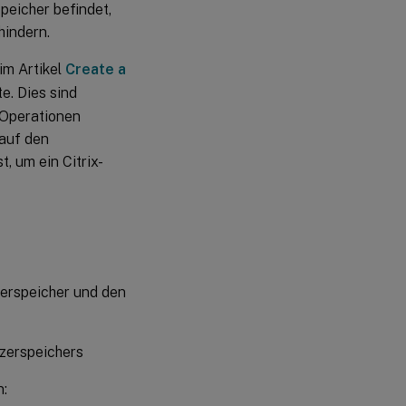
speicher befindet,
hindern.
Problembehandlung für
die Profilverwaltung in
Streaming- und
im Artikel
Create a
Antivirenbereitstellungen
e. Dies sind
 Operationen
 auf den
t, um ein Citrix-
zerspeicher und den
zerspeichers
n: