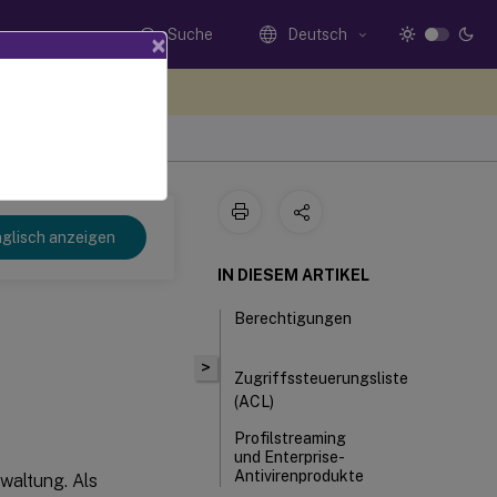
Suche
Deutsch
×
n Sie hier Feedback
glisch anzeigen
IN DIESEM ARTIKEL
Berechtigungen
>
Zugriffssteuerungsliste
(ACL)
Profilstreaming
und Enterprise-
Antivirenprodukte
waltung. Als