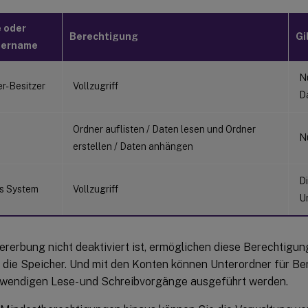
 oder
Berechtigung
Gi
zername
N
er-Besitzer
Vollzugriff
D
Ordner auflisten / Daten lesen und Ordner
N
erstellen / Daten anhängen
Di
s System
Vollzugriff
U
ererbung nicht deaktiviert ist, ermöglichen diese Berechtigu
 die Speicher. Und mit den Konten können Unterordner für Benu
twendigen Lese- und Schreibvorgänge ausgeführt werden.