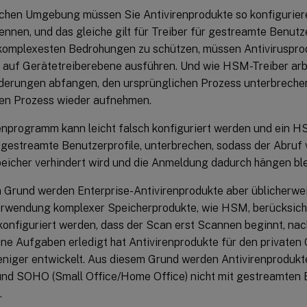
olchen Umgebung müssen Sie Antivirenprodukte so konfigurier
ennen, und das gleiche gilt für Treiber für gestreamte Benutze
komplexesten Bedrohungen zu schützen, müssen Antivirusprod
 auf Gerätetreiberebene ausführen. Und wie HSM-Treiber arbe
derungen abfangen, den ursprünglichen Prozess unterbrechen
en Prozess wieder aufnehmen.
renprogramm kann leicht falsch konfiguriert werden und ein H
r gestreamte Benutzerprofile, unterbrechen, sodass der Abruf
eicher verhindert wird und die Anmeldung dadurch hängen ble
 Grund werden Enterprise-Antivirenprodukte aber üblicherwei
erwendung komplexer Speicherprodukte, wie HSM, berücksichti
konfiguriert werden, dass der Scan erst Scannen beginnt, 
ne Aufgaben erledigt hat Antivirenprodukte für den privaten 
eniger entwickelt. Aus diesem Grund werden Antivirenprodukte
nd SOHO (Small Office/Home Office) nicht mit gestreamten 
.