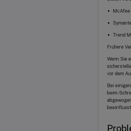
McAfee 
Symantec
Trend M
Frühere Ve
Wenn Sie e
sicherstel
vor dem Au
Bei einige
beim-Schre
abgewogen.
beeinflusst
Probl