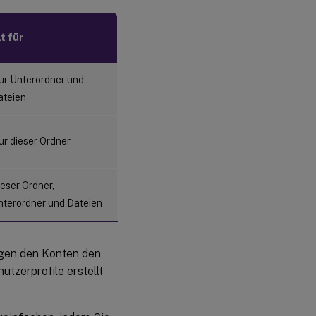
lt für
ur Unterordner und
ateien
ur dieser Ordner
eser Ordner,
nterordner und Dateien
ngen den Konten den
tzerprofile erstellt