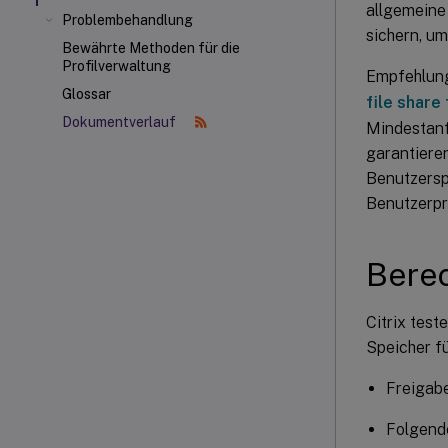
allgemeine 
Problembehandlung
sichern, um
Bewährte Methoden für die
Profilverwaltung
Empfehlung
Glossar
file share
Dokumentverlauf
Mindestanf
garantiere
Benutzerspe
Benutzerpro
Bere
Citrix tes
Speicher f
Freigab
Folgend