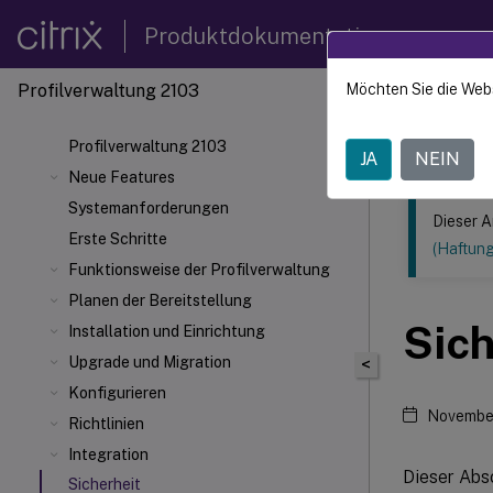
Produktdokumentation
Profilverwaltung 2103
Möchten Sie die Web
Dieser Inhalt
Profilv
Profilverwaltung 2103
JA
NEIN
Neue Features
Systemanforderungen
Dieser A
Erste Schritte
(Haftun
Funktionsweise der Profilverwaltung
Planen der Bereitstellung
Sich
Installation und Einrichtung
Upgrade und Migration
<
Konfigurieren
November
Richtlinien
Integration
Dieser Absc
Sicherheit