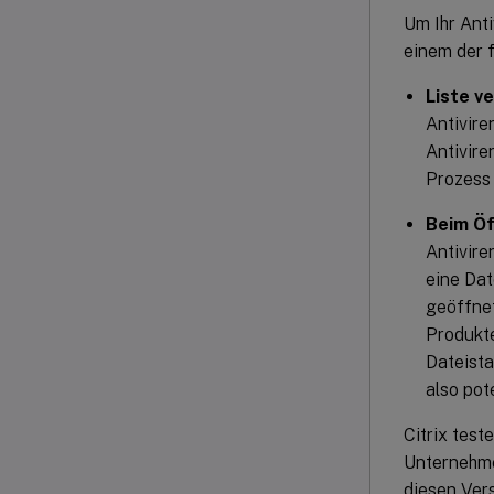
Um Ihr Anti
einem der 
Liste v
Antivire
Antivire
Prozess 
Beim Öf
Antivire
eine Dat
geöffnet
Produkt
Dateista
also pote
Citrix test
Unternehmen
diesen Vers