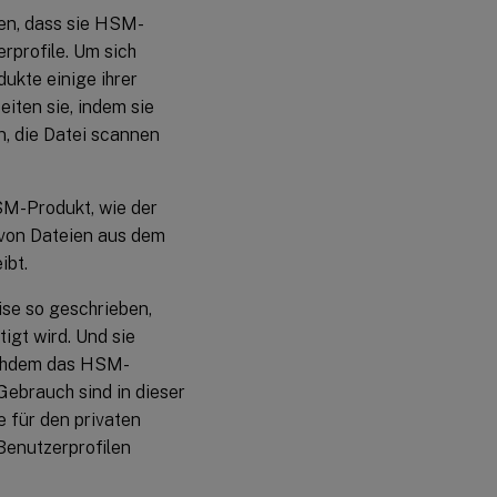
en, dass sie HSM-
rprofile. Um sich
ukte einige ihrer
iten sie, indem sie
, die Datei scannen
SM-Produkt, wie der
 von Dateien aus dem
ibt.
se so geschrieben,
gt wird. Und sie
nachdem das HSM-
Gebrauch sind in dieser
 für den privaten
Benutzerprofilen