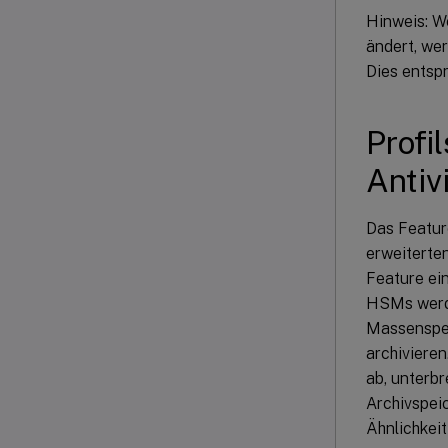
Hinweis: W
ändert, wer
Dies entsp
Profi
Antiv
Das Feature
erweiterten
Feature ei
HSMs werde
Massenspei
archiviere
ab, unterbr
Archivspei
Ähnlichkeit