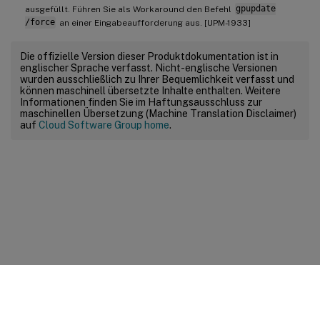
ausgefüllt. Führen Sie als Workaround den Befehl
gpupdate
/force
an einer Eingabeaufforderung aus. [UPM-1933]
Die offizielle Version dieser Produktdokumentation ist in
englischer Sprache verfasst. Nicht-englische Versionen
wurden ausschließlich zu Ihrer Bequemlichkeit verfasst und
können maschinell übersetzte Inhalte enthalten. Weitere
Informationen finden Sie im Haftungsausschluss zur
maschinellen Übersetzung (Machine Translation Disclaimer)
auf
Cloud Software Group home
.