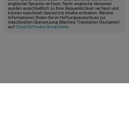
englischer Sprache verfasst. Nicht-englische Versionen
wurden ausschließlich zu Ihrer Bequemlichkeit verfasst und
können maschinell übersetzte Inhalte enthalten. Weitere
Informationen finden Sie im Haftungsausschluss zur
maschinellen Übersetzung (Machine Translation Disclaimer)
auf
Cloud Software Group home
.
Feedback zur Site
Ihre Datenschutzauswahl
Datenschutz und rechtliche
Bestimmungen
Cookie-Einstellungen
docs.cloud.com