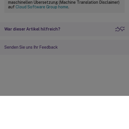
maschinellen Übersetzung (Machine Translation Disclaimer)
auf
Cloud Software Group home
.
War dieser Artikel hilfreich?
Senden Sie uns Ihr Feedback