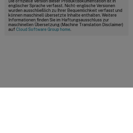
Die offizielle Version dieser Produktdokumentation ist in
englischer Sprache verfasst. Nicht-englische Versionen
wurden ausschließlich zu Ihrer Bequemlichkeit verfasst und
können maschinell übersetzte Inhalte enthalten. Weitere
Informationen finden Sie im Haftungsausschluss zur
maschinellen Übersetzung (Machine Translation Disclaimer)
auf
Cloud Software Group home
.
Feedback zur Site
Ihre Datenschutzauswahl
Datenschutz und rechtliche
Bestimmungen
Cookie-Einstellungen
docs.cloud.com