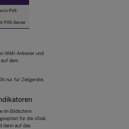
en in PVS
it PVS-Server
 den WMI-Anbieter und
n auf dem
X nur für Zielgeräte,
ndikatoren
e im Bildschirm
soption für die vDisk.
d dann auf das