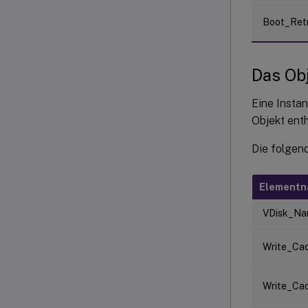
Boot_Ret
Das Ob
Eine Insta
Objekt ent
Die folgen
Element
VDisk_N
Write_Ca
Write_Ca