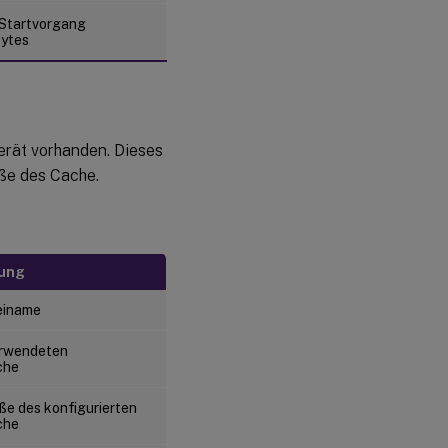
 Startvorgang
Bytes
gerät vorhanden. Dieses
ße des Cache.
ung
einame
erwendeten
che
e des konfigurierten
che