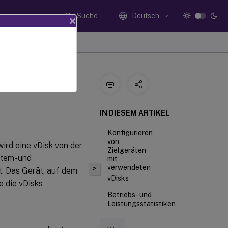
Suche
Deutsch
×
IN DIESEM ARTIKEL
Konfigurieren
von
ird eine vDisk von der
Zielgeräten
stem- und
mit
verwendeten
>
. Das Gerät, auf dem
vDisks
e die vDisks
Betriebs- und
Leistungsstatistiken
des Zielgeräts