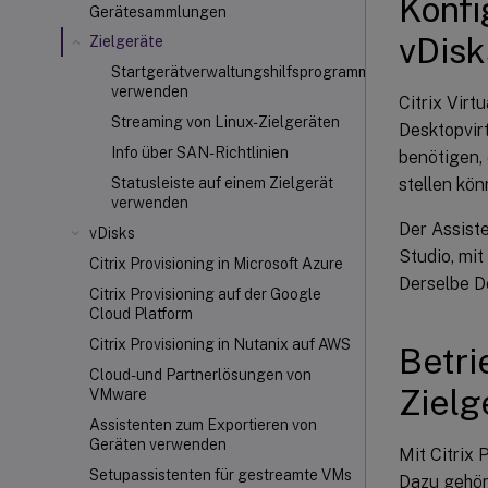
Konfi
Gerätesammlungen
vDisk
Zielgeräte
Startgerätverwaltungshilfsprogramm
verwenden
Citrix Virt
Streaming von Linux-Zielgeräten
Desktopvirt
Info über SAN-Richtlinien
benötigen, 
stellen kön
Statusleiste auf einem Zielgerät
verwenden
Der Assiste
vDisks
Studio, mi
Citrix Provisioning in Microsoft Azure
Derselbe D
Citrix Provisioning auf der Google
Cloud Platform
Citrix Provisioning in Nutanix auf AWS
Betri
Cloud- und Partnerlösungen von
Zielg
VMware
Assistenten zum Exportieren von
Geräten verwenden
Mit Citrix 
Setupassistenten für gestreamte VMs
Dazu gehör