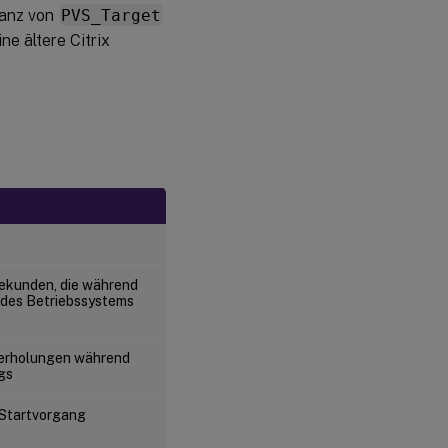
tanz von
PVS_Target
ne ältere Citrix
Sekunden, die während
 des Betriebssystems
derholungen während
gs
 Startvorgang
s