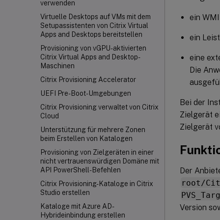
verwenden
ein WMI-
Virtuelle Desktops auf VMs mit dem
Setupassistenten von Citrix Virtual
Apps and Desktops bereitstellen
ein Leis
Provisioning von vGPU-aktivierten
eine ex
Citrix Virtual Apps and Desktop-
Maschinen
Die Anwe
Citrix Provisioning Accelerator
ausgefüh
UEFI Pre-Boot-Umgebungen
Bei der Ins
Citrix Provisioning verwaltet von Citrix
Zielgerät e
Cloud
Zielgerät 
Unterstützung für mehrere Zonen
beim Erstellen von Katalogen
Funkti
Provisioning von Zielgeräten in einer
nicht vertrauenswürdigen Domäne mit
Der Anbiete
API PowerShell-Befehlen
root/Ci
Citrix Provisioning-Kataloge in Citrix
Studio erstellen
PVS_Tar
Kataloge mit Azure AD-
Version sow
Hybrideinbindung erstellen