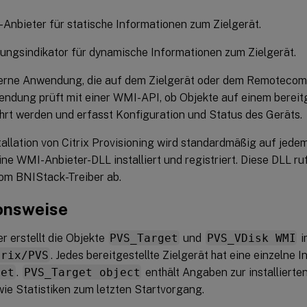
Anbieter für statische Informationen zum Zielgerät.
tungsindikator für dynamische Informationen zum Zielgerät.
terne Anwendung, die auf dem Zielgerät oder dem Remotecomp
ndung prüft mit einer WMI-API, ob Objekte auf einem bereitg
rt werden und erfasst Konfiguration und Status des Geräts.
tallation von Citrix Provisioning wird standardmäßig auf jedem
ine WMI-Anbieter-DLL installiert und registriert. Diese DLL r
vom BNIStack-Treiber ab.
onsweise
r erstellt die Objekte
PVS_Target
und
PVS_VDisk WMI
i
trix/PVS
. Jedes bereitgestellte Zielgerät hat eine einzelne 
get
.
PVS_Target object
enthält Angaben zur installierten
ie Statistiken zum letzten Startvorgang.