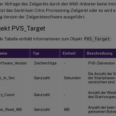
er Abfrage des Zielgeräts durch den WMI-Anbieter keine Ins
ist das Gerät kein Citrix Provisioning-Zielgerät oder es wird ei
ng-Version der Zielgerätesoftware ausgeführt.
jekt PVS_Target
de Tabelle enthält Informationen zum Objekt
PVS_Target
:
name
Typ
Einheit
Beschreibung
oftware_Version
Zeichenfolge
-
PVS-Zielversion
Die Anzahl der 
e_In_Sec
Ganzzahl
Sekunden
der Startphasen
verstrichen sind.
Anzahl der Wie
ry_Count
Ganzzahl
-
des Startvorgan
Anzahl der beim
tes_Read_MB
Ganzzahl
MB
gelesenen Byte