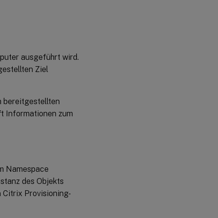
Zielgeräte
löschen
uter ausgeführt wird.
Verbesserte
Leistung mit
estellten Ziel
asynchronem
E/A-
Streaming
 bereitgestellten
uft Informationen zum
m Namespace
Instanz des Objekts
 Citrix Provisioning-