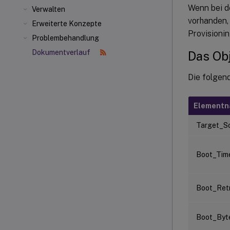
Wenn bei d
Verwalten
vorhanden, 
Erweiterte Konzepte
Provisioni
Problembehandlung
Dokumentverlauf
Das Ob
Die folgen
Element
Target_S
Boot_Tim
Boot_Ret
Boot_By