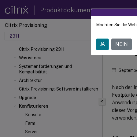
Produktdokumentation
Citrix Provisioning
Möchten Sie die Web
Citrix 
2311
JA
NEIN
Ziel
Citrix Provisioning 2311
Was ist neu
Systemanforderungen und
Septembe
Kompatibilität
Architektur
Nach der I
Citrix Provisioning-Software installieren
Festplatte 
Upgrade
<
Anwendungs
Konfigurieren
dieser Vorg
Konsole
verwenden,
Farm
Server