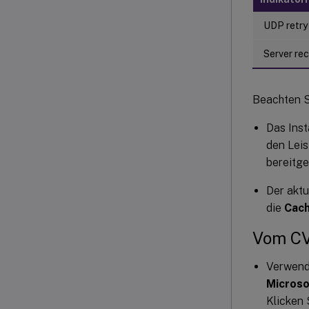
UDP retry
Server re
Beachten S
Das Inst
den Leis
bereitge
Der aktu
die
Cach
Vom CVh
Verwende
Microso
Klicken 