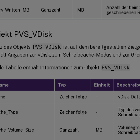
Anzahl der beim
ry_Written_MB
Ganzzahl
MB
geschriebenen 
jekt PVS_VDisk
nz des Objekts
PVS_VDisk
ist auf dem bereitgestellten Ziel
hält Angaben zur vDisk, zum Schreibcache-Modus und zur Grö
de Tabelle enthält Informationen zum Objekt
PVS_VDisk
:
name
Typ
Einheit
Beschreib
ame
Zeichenfolge
-
vDisk-Dat
Typ des v
che_Type
Zeichenfolge
-
Schreibca
Volumegröß
che_Volume_Size
Ganzzahl
MB
Schreibca