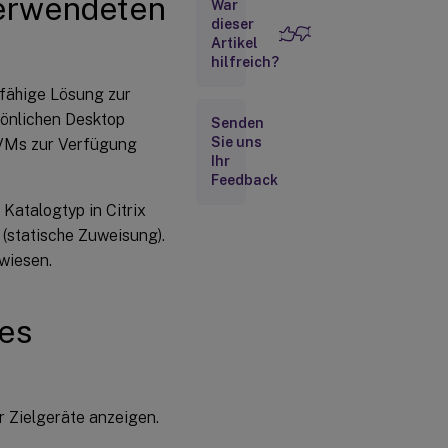
verwendeten
War
Hinzufügen
von
dieser
Zielgeräten
Artikel
zur
hilfreich?
Datenbank
sfähige Lösung zur
sönlichen Desktop
Senden
Manuelles
Sie uns
n VMs zur Verfügung
Erstellen von
Ihr
Zielgeräteinträgen
Feedback
mit der Konsole
Katalogtyp in Citrix
Zielgeräteinträge
(statische Zuweisung).
importieren
wiesen.
Verwenden
des
Assistenten
des
für
automatisches
Hinzufügen
Deaktivieren
r Zielgeräte anzeigen.
von
Zielgeräten