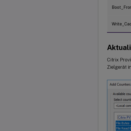
Boot_Fro
Write_Ca
Aktual
Citrix Prov
Zielgerät in