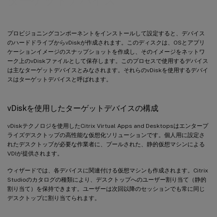
ターゲットデバイス
ターゲットデバイスの削除
非同期I/Oストリーミングによるパフォーマンスの向上
プロビジョニングコンポーネントをインストールして設定すると、デバイス
のハードドライブからvDiskが作成されます。このディスクは、OSとアプリ
ケーションイメージのスナップショットを作成し、そのイメージをネットワ
ーク上のvDiskファイルとして保存します。このプロセスで使用するデバイス
は主なターゲットデバイスとみなされます。それらのvDiskを使用するデバイ
スはターゲットデバイスと呼ばれます。
vDiskを使用したターゲットデバイスの構成
vDiskテクノロジを使用したCitrix Virtual Apps and Desktopsはエンタープ
ライズデスクトップの高性能な仮想化ソリューションです。個人用に設定さ
れたデスクトップが必要な作業者に、プールされた、静的仮想マシンによる
VDIが提供されます。
ウィザードでは、各デバイスに関連付ける仮想マシンも作成されます。Citrix
Studioのカタログの種類により、デスクトップへのユーザー割り当て（静的
割り当て）を保持できます。ユーザーは次回以降のセッションでも常に同じ
デスクトップに割り当てられます。