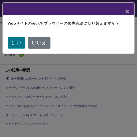
製品ドキュメン
JA
×
ト
Citrix Provisioning
Citrix Provisioning 2311
Webサイトの表示をブラウザーの優先言語に切り替えますか ?
ターゲットデバイス
はい
いいえ
September 13,
2024
C
寄稿者:
この記事の概要
vDiskを使用したターゲットデバイスの構成
ターゲットデバイスの操作とパフォーマンスの統計
データベースへのターゲットデバイスの追加
コンソールにおけるターゲットデバイスエントリの手作業での作成
ターゲットデバイスエントリのインポート
自動追加ウィザードの使用方法
ターゲットデバイスの無効化