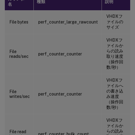
種類
説明
名
VHDXフ
ァイルの
File bytes
perf_counter_large_rawcount
サイズ
VHDXフ
ァイルか
らの読み
File
perf_counter_counter
reads/sec
取り速度
（操作回
数/秒）
VHDXフ
ァイルへ
の書き込
File
perf_counter_counter
writes/sec
み速度
（操作回
数/秒）
VHDXフ
ァイルか
らの読み
File read
perf_counter_bulk_count