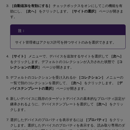
［自動追加を有効にする］
チェックボックスをオンにしてこの機能を有
効にし、
［次へ］
をクリックします。
［サイトの選択］
ページが開きま
す。
注：
サイト管理者はアクセス許可を持つサイトのみを選択できます。
［サイト］
メニューで、デバイスを追加するサイトを選択して
［次へ］
をクリックします。デフォルトのコレクションが入力された状態で
［コ
レクションの選択］
ページが開きます。
デフォルトのコレクションを受け入れるか
［コレクション］
メニューの
一覧で別のコレクションを選択して、
［次へ］
をクリックします。
［デ
バイステンプレートの選択］
ページが開きます。
新しいデバイスに既存のターゲットデバイスの基本的なプロパティ設定が
継承されるように、デバイステンプレートを選択して
［次へ］
をクリッ
クします。
選択したデバイスのプロパティを表示するには
［プロパティ］
をクリッ
クします。選択したデバイスのプロパティを表示する、読み取り専用のダ