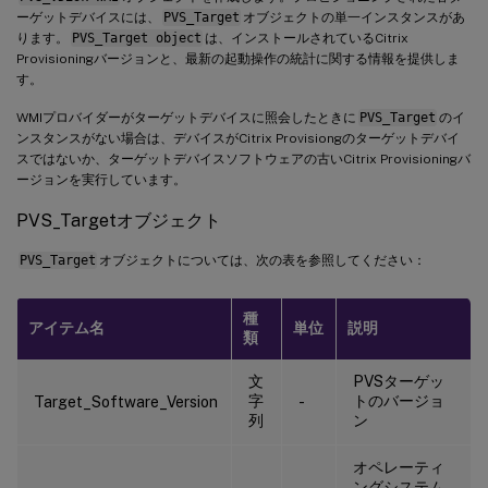
ーゲットデバイスには、
PVS_Target
オブジェクトの単一インスタンスがあ
ります。
PVS_Target object
は、インストールされているCitrix
Provisioningバージョンと、最新の起動操作の統計に関する情報を提供しま
す。
WMIプロバイダーがターゲットデバイスに照会したときに
PVS_Target
のイ
ンスタンスがない場合は、デバイスがCitrix Provisiongのターゲットデバイ
スではないか、ターゲットデバイスソフトウェアの古いCitrix Provisioningバ
ージョンを実行しています。
PVS_Targetオブジェクト
PVS_Target
オブジェクトについては、次の表を参照してください：
種
アイテム名
単位
説明
類
文
PVSターゲッ
字
トのバージョ
Target_Software_Version
-
列
ン
オペレーティ
ングシステム