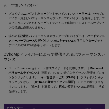
以下に注意してください：
プロビジョニングされたターゲットデバイスインストーラーは、WMIプロ
バイダーおよびパフォーマンスカウンタープロバイダーを登録します。プ
ロビジョニングされたターゲットデバイスで追加のインストールオプショ
ンの構成は必要ありません。
現在の
CVhdMp
パフォーマンスカウンタープロバイダーは、
ハードディス
クオーバーフローありデバイスRAMにキャッシュ
を使用したターゲット
デバイスのVHDXのみをサポートします。
CVhdMpドライバーによって提供されるパフォーマンスカ
ウンター
Citrix Provisioningイメージ作成ウィザードを使用します。
［Microsoft
ボリュームライセンス］
画面で、vDiskの適切なライセンス管理オプショ
ンをクリックします。
［キー管理サービス（KMS）］
ラジオボタンをク
リックしてから、
［Officeの高速ライセンス認証］
チェックボックスを
オンにします。
［次へ］
を選択して、構成の変更をvDiskに適用し、構成
を続行します。
カウンター