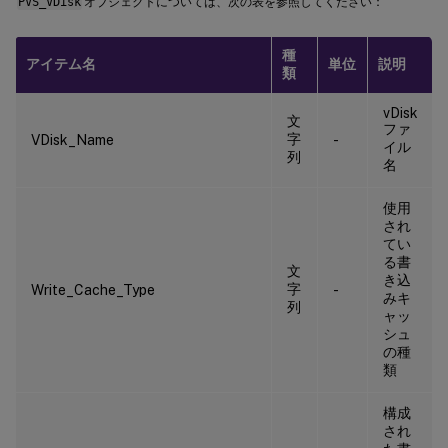
PVS_VDisk
オブジェクトについては、次の表を参照してください：
種
アイテム名
単位
説明
類
vDisk
文
ファ
字
VDisk_Name
-
イル
列
名
使用
され
てい
る書
文
き込
字
Write_Cache_Type
-
みキ
列
ャッ
シュ
の種
類
構成
され