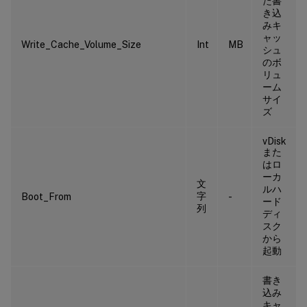
た書
き込
みキ
ャッ
Write_Cache_Volume_Size
Int
MB
シュ
のボ
リュ
ーム
サイ
ズ
vDisk
また
はロ
ーカ
文
ルハ
字
Boot_From
-
ード
列
ディ
スク
から
起動
書き
込み
キャ