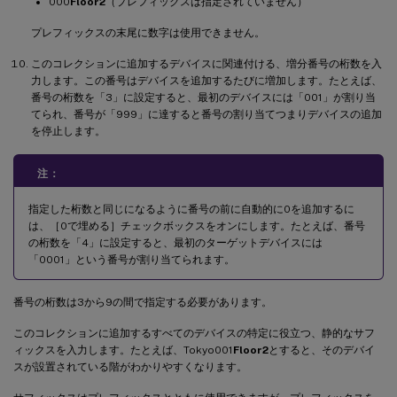
000
Floor2
（プレフィックスは指定されていません）
プレフィックスの末尾に数字は使用できません。
このコレクションに追加するデバイスに関連付ける、増分番号の桁数を入
力します。この番号はデバイスを追加するたびに増加します。たとえば、
番号の桁数を「3」に設定すると、最初のデバイスには「001」が割り当
てられ、番号が「999」に達すると番号の割り当てつまりデバイスの追加
を停止します。
注：
指定した桁数と同じになるように番号の前に自動的に0を追加するに
は、［0で埋める］チェックボックスをオンにします。たとえば、番号
の桁数を「4」に設定すると、最初のターゲットデバイスには
「0001」という番号が割り当てられます。
番号の桁数は3から9の間で指定する必要があります。
このコレクションに追加するすべてのデバイスの特定に役立つ、静的なサフ
ィックスを入力します。たとえば、Tokyo001
Floor2
とすると、そのデバイ
スが設置されている階がわかりやすくなります。