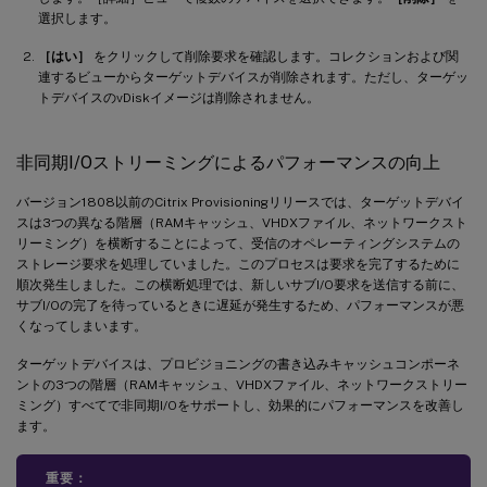
選択します。
［はい］
をクリックして削除要求を確認します。コレクションおよび関
連するビューからターゲットデバイスが削除されます。ただし、ターゲッ
トデバイスのvDiskイメージは削除されません。
非同期I/Oストリーミングによるパフォーマンスの向上
バージョン1808以前のCitrix Provisioningリリースでは、ターゲットデバイ
スは3つの異なる階層（RAMキャッシュ、VHDXファイル、ネットワークスト
リーミング）を横断することによって、受信のオペレーティングシステムの
ストレージ要求を処理していました。このプロセスは要求を完了するために
順次発生しました。この横断処理では、新しいサブI/O要求を送信する前に、
サブI/Oの完了を待っているときに遅延が発生するため、パフォーマンスが悪
くなってしまいます。
ターゲットデバイスは、プロビジョニングの書き込みキャッシュコンポーネ
ントの3つの階層（RAMキャッシュ、VHDXファイル、ネットワークストリー
ミング）すべてで非同期I/Oをサポートし、効果的にパフォーマンスを改善し
ます。
重要：