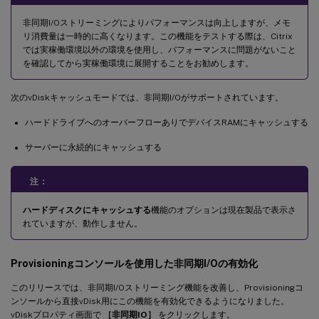
非同期I/Oストリーミングによりパフォーマンスは向上しますが、メモ
リ消費量は一時的に高くなります。この機能をテストする際は、Citrix
では実稼働環境以外の環境を使用し、パフォーマンスに問題がないこと
を確認してから実稼働環境に展開することをお勧めします。
次のvDiskキャッシュモードでは、非同期I/Oがサポートされています。
ハードドライブへのオーバーフローありでデバイスRAMにキャッシュする
サーバーに永続的にキャッシュする
注：
ハードディスクにキャッシュする
機能のオプションは現在製品で表示さ
れていますが、動作しません。
Provisioningコンソールを使用した非同期I/Oの有効化
このリリースでは、非同期I/Oストリーミング機能を改善し、Provisioningコ
ンソールから直接vDisk用にこの機能を有効化できるようになりました。
vDiskプロパティ画面で
［非同期IO］
をクリックします。