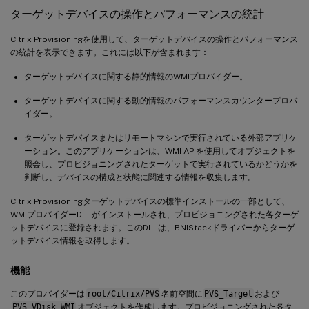
ターゲットデバイスの操作とパフォーマンスの統計
Citrix Provisioningを使用して、ターゲットデバイスの操作とパフォーマンス
の統計を表示できます。これには以下が含まれます：
ターゲットデバイスに関する静的情報のWMIプロバイダー。
ターゲットデバイスに関する動的情報のパフォーマンスカウンタープロバ
イダー。
ターゲットデバイスまたはリモートマシンで実行されている外部アプリケ
ーション。このアプリケーションは、WMI APIを使用してオブジェクトを
照会し、プロビジョニングされたターゲットで実行されているかどうかを
判断し、デバイスの構成と状態に関連する情報を収集します。
Citrix Provisioningターゲットデバイスの標準インストールの一部として、
WMIプロバイダーDLLがインストールされ、プロビジョニングされた各ターゲ
ットデバイスに登録されます。このDLLは、BNIStackドライバーからターゲ
ットデバイス情報を取得します。
機能
このプロバイダーは
root/Citrix/PVS
名前空間に
PVS_Target
および
PVS_VDisk WMI
オブジェクトを作成します。プロビジョニングされた各タ