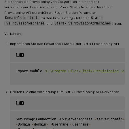
Sie können ein Provisioning von Zielgeräten in einer nicht
vertrauenswürdigen Domäne mit PowerShell-Befehlen der Citrix
Provisioning-API durchführen. Fügen Sie den Parameter
DomainCredentials
zu den Provisioning-Befehlen
Start-
PvsProvisionMachines
und
Start-PvsProvisionXdMachines
hinzu.
Verfahren:
Importieren Sie das PowerShell-Modul der Citrix Provisioning-API.
Import
-
Module 
"C:\Program Files\Citrix\Provisioning Serv
Stellen Sie eine Verbindung zum Citrix Provisioning API-Server her.
Set
-
PvsApiConnection 
-
PvsServerAddress 
<
server
.
domain
>
-
-
Domain 
<
domain
>
-
Username 
<
username
>