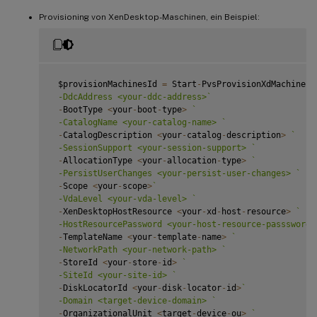
Provisioning von XenDesktop-Maschinen, ein Beispiel:
 $provisionMachinesId 
=
 Start
-
PvsProvisionXdMachines 
 -DdcAddress <your-ddc-address>
`
-
BootType 
<
your
-
boot
-
type
>
`
 -CatalogName <your-catalog-name> 
`
-
CatalogDescription 
<
your
-
catalog
-
description
>
`
 -SessionSupport <your-session-support> 
`
-
AllocationType 
<
your
-
allocation
-
type
>
`
 -PersistUserChanges <your-persist-user-changes> 
`
-
Scope 
<
your
-
scope
>
`
 -VdaLevel <your-vda-level> 
`
-
XenDesktopHostResource 
<
your
-
xd
-
host
-
resource
>
`
 -HostResourcePassword <your-host-resource-passsword>
-
TemplateName 
<
your
-
template
-
name
>
`
 -NetworkPath <your-network-path> 
`
-
StoreId 
<
your
-
store
-
id
>
`
 -SiteId <your-site-id> 
`
-
DiskLocatorId 
<
your
-
disk
-
locator
-
id
>
`
 -Domain <target-device-domain> 
`
-
OrganizationalUnit 
<
target
-
device
-
ou
>
`