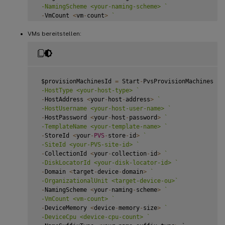
 -NamingScheme <your-naming-scheme> 
`
-
VmCount 
<
vm
-
count
>
`
 -DeviceMemory <device-memory-size> 
`
VMs bereitstellen:
-
DeviceCpu 
<
device
-
cpu
-
count
>
`
 -DeviceWriteCacheSize <device-write-cache-size> 
`
-
NameSuffixType 
<
your
-
name
-
suffix
-
type
>
`
 -CitrixCloud: <is-Citrix-Cloud> 
`
-
DomainCredentials $targetDeviceDomainCredentials

 $provisionMachinesId 
=
 Start
-
PvsProvisionMachines 
`
 -HostType <your-host-type> 
`
-
HostAddress 
<
your
-
host
-
address
>
`
 -HostUsername <your-host-user-name> 
`
-
HostPassword 
<
your
-
host
-
password
>
`
 -TemplateName <your-template-name> 
`
-
StoreId 
<
your
-
PVS
-
store
-
id
>
`
 -SiteId <your-PVS-site-id> 
`
-
CollectionId 
<
your
-
collection
-
id
>
`
 -DiskLocatorId <your-disk-locator-id> 
`
-
Domain 
<
target
-
device
-
domain
>
`
 -OrganizationalUnit <target-device-ou>
`
-
NamingScheme 
<
your
-
naming
-
scheme
>
`
 -VmCount <vm-count> 
`
-
DeviceMemory 
<
device
-
memory
-
size
>
`
 -DeviceCpu <device-cpu-count> 
`