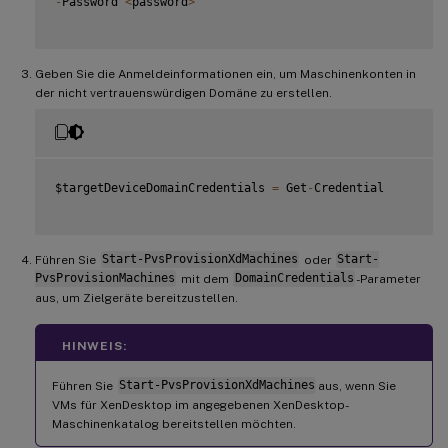
-
Password 
<
password
>
Geben Sie die Anmeldeinformationen ein, um Maschinenkonten in
der nicht vertrauenswürdigen Domäne zu erstellen.
$targetDeviceDomainCredentials 
=
 Get
-
Credential

Führen Sie
Start-PvsProvisionXdMachines
oder
Start-
PvsProvisionMachines
mit dem
DomainCredentials
-Parameter
aus, um Zielgeräte bereitzustellen.
HINWEIS:
Führen Sie
Start-PvsProvisionXdMachines
aus, wenn Sie
VMs für XenDesktop im angegebenen XenDesktop-
Maschinenkatalog bereitstellen möchten.