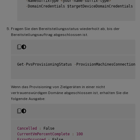
-
NameSuffixType 
<
your
-
name
-
suffix
-
type
>
 `

-
DomainCredentials $targetDeviceDomainCredentials

Fragen Sie den Bereitstellungsstatus wiederholt ab, bis der
Bereitstellungsauftrag abgeschlossen ist.
Get
-
PvsProvisioningStatus 
-
ProvisionMachinesConnectionId
Wenn das Provisioning von Zielgeräten in einer nicht
vertrauenswürdigen Domäne abgeschlossen ist, erhalten Sie die
folgende Ausgabe:
Cancelled
:
CurrentVmPercentComplete
:
100
ErrorOccurred
: