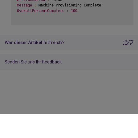
Message
:
 Machine Provisioning Complete
!
OverallPercentComplete
:
100
War dieser Artikel hilfreich?
Senden Sie uns Ihr Feedback