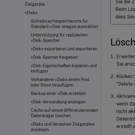
Sie die Z
Zielgeräte
Beim Lös
vDisks
dass Sie
Schreibcachespeicherorts für
Standard-vDisk-Images auswählen
Unterstützung für replizierten
Lösch
vDisk-Speicher
vDisks exportieren und importieren
Erweiter
vDisk-Sperren freigeben
Sie ansc
vDisk-Eigenschaften kopieren und
einfügen
Klicken 
Vorhandene vDisks einem Pool
“Delete 
oder Store hinzufügen
Backup einer vDisk erstellen
Aktivier
vDisk-Verwendung anzeigen
wenn Sie
Cache auf einem differenzierenden
nicht ak
Datenträger löschen
Datenträ
vDisks und Versionen Zielgeräten
erstellt 
zuweisen