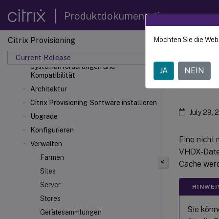
Produktdokumentation
Citrix Provisioning 2407
Citrix Provisioning
Möchten Sie die Web
Citrix 
Was ist neu
Current Release
Systemanforderungen und
JA
NEIN
vDis
Kompatibilität
Architektur
Citrix Provisioning-Software installieren
July 29, 
Upgrade
Konfigurieren
Eine nicht 
Verwalten
VHDX-Daten
Farmen
<
Cache werd
Sites
Server
HINWEI
Stores
Sie könn
Gerätesammlungen