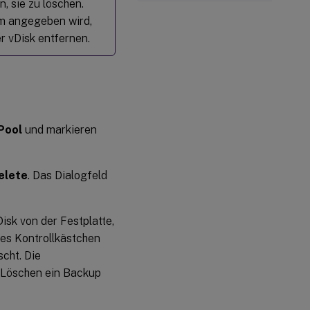
, sie zu löschen.
em angegeben wird,
 vDisk entfernen.
Pool
und markieren
elete
. Das Dialogfeld
isk von der Festplatte,
ses Kontrollkästchen
scht. Die
m Löschen ein Backup