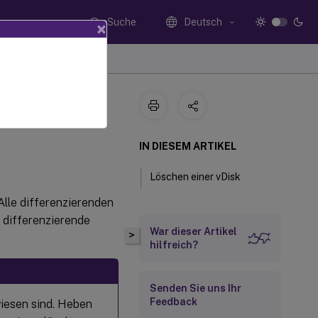
Suche
Deutsch
×
schen
IN DIESEM ARTIKEL
Löschen einer vDisk
Alle differenzierenden
 differenzierende
War dieser Artikel
>
hilfreich?
Senden Sie uns Ihr
Feedback
wiesen sind. Heben