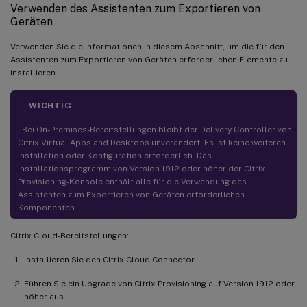
Verwenden des Assistenten zum Exportieren von
Geräten
Verwenden Sie die Informationen in diesem Abschnitt, um die für den
Assistenten zum Exportieren von Geräten erforderlichen Elemente zu
installieren.
WICHTIG
: Bei On-Premises-Bereitstellungen bleibt der Delivery Controller von
Citrix Virtual Apps and Desktops unverändert. Es ist keine weiteren
Installation oder Konfiguration erforderlich. Das
Installationsprogramm von Version 1912 oder höher der Citrix
Provisioning-Konsole enthält alle für die Verwendung des
Assistenten zum Exportieren von Geräten erforderlichen
Komponenten.
Citrix Cloud-Bereitstellungen:
Installieren Sie den Citrix Cloud Connector.
Führen Sie ein Upgrade von Citrix Provisioning auf Version 1912 oder
höher aus.