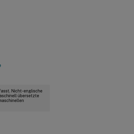
e
fasst. Nicht-englische
aschinell übersetzte
 maschinellen