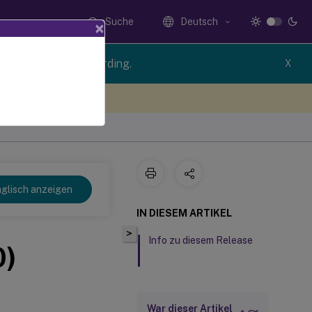
Suche
Deutsch
×
ion of Session Recording.
X
n Sie hier Feedback
glisch anzeigen
IN DIESEM ARTIKEL
>
Info zu diesem Release
0)
War dieser Artikel