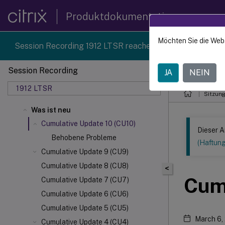
Produktdokumentation
Möchten Sie die Web
Session Recording 1912 LTSR reached end-of-life on 18-D
Session Recording
JA
NEIN
Dieser Inhalt
1912 LTSR
Sitzun
Was ist neu
Cumulative Update 10 (CU10)
Dieser A
Behobene Probleme
(Haftun
Cumulative Update 9 (CU9)
Cumulative Update 8 (CU8)
<
Cum
Cumulative Update 7 (CU7)
Cumulative Update 6 (CU6)
Cumulative Update 5 (CU5)
March 6,
Cumulative Update 4 (CU4)