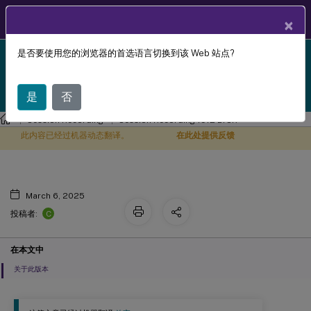
ZH
产品文档
×
是否要使用您的浏览器的首选语言切换到该 Web 站点?
Session Recording 1912 LTSR reached end-of-life on
累积更新 10 (CU10)
X
18-Dec-2024. It is recommended that you upgrade to
a newer version of Session Recording.
是
否
Session Recording
Session Recording 1912 LTSR
此内容已经过机器动态翻译。
在此处提供反馈
March 6, 2025
C
投稿者:
在本文中
关于此版本