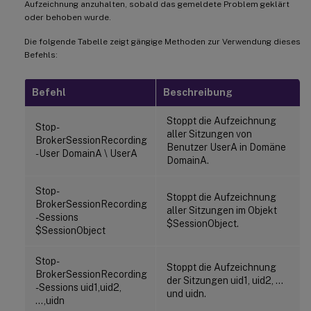
Aufzeichnung anzuhalten, sobald das gemeldete Problem geklärt
oder behoben wurde.
Die folgende Tabelle zeigt gängige Methoden zur Verwendung dieses
Befehls:
Befehl
Beschreibung
Stoppt die Aufzeichnung
Stop-
aller Sitzungen von
BrokerSessionRecording
Benutzer UserA in Domäne
-User DomainA \ UserA
DomainA.
Stop-
Stoppt die Aufzeichnung
BrokerSessionRecording
aller Sitzungen im Objekt
-Sessions
$SessionObject.
$SessionObject
Stop-
Stoppt die Aufzeichnung
BrokerSessionRecording
der Sitzungen uid1, uid2, …
-Sessions uid1,uid2,
und uidn.
…,uidn