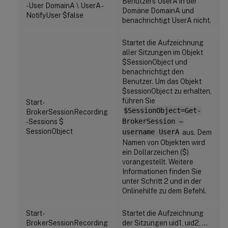
Benutzers UserA in der
-User DomainA \ UserA -
Domäne DomainA und
NotifyUser $false
benachrichtigt UserA nicht.
Startet die Aufzeichnung
aller Sitzungen im Objekt
$SessionObject und
benachrichtigt den
Benutzer. Um das Objekt
$sessionObject zu erhalten,
führen Sie
Start-
$SessionObject=Get-
BrokerSessionRecording
-Sessions $
BrokerSession –
SessionObject
username UserA
aus. Dem
Namen von Objekten wird
ein Dollarzeichen ($)
vorangestellt. Weitere
Informationen finden Sie
unter Schritt 2 und in der
Onlinehilfe zu dem Befehl.
Start-
Startet die Aufzeichnung
BrokerSessionRecording
der Sitzungen uid1, uid2, …