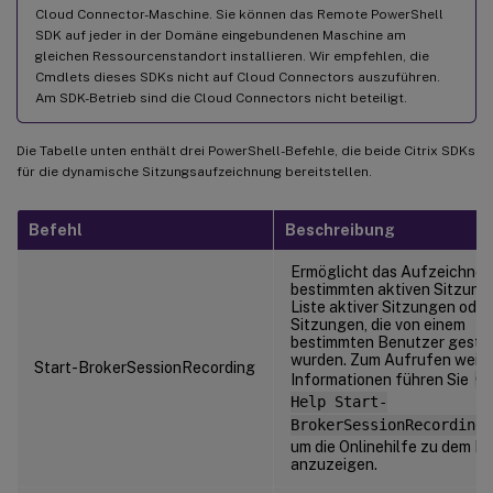
Cloud Connector-Maschine. Sie können das Remote PowerShell
SDK auf jeder in der Domäne eingebundenen Maschine am
gleichen Ressourcenstandort installieren. Wir empfehlen, die
Cmdlets dieses SDKs nicht auf Cloud Connectors auszuführen.
Am SDK-Betrieb sind die Cloud Connectors nicht beteiligt.
Die Tabelle unten enthält drei PowerShell-Befehle, die beide Citrix SDKs
für die dynamische Sitzungsaufzeichnung bereitstellen.
Befehl
Beschreibung
Ermöglicht das Aufzeichnen
bestimmten aktiven Sitzung,
Liste aktiver Sitzungen oder
Sitzungen, die von einem
bestimmten Benutzer gesta
wurden. Zum Aufrufen weite
Start-BrokerSessionRecording
Informationen führen Sie
Ge
Help Start-
BrokerSessionRecording
um die Onlinehilfe zu dem B
anzuzeigen.