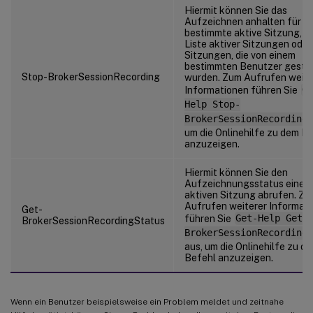
Hiermit können Sie das
Aufzeichnen anhalten für ei
bestimmte aktive Sitzung, fü
Liste aktiver Sitzungen oder
Sitzungen, die von einem
bestimmten Benutzer gesta
Stop-BrokerSessionRecording
wurden. Zum Aufrufen weite
Informationen führen Sie
Ge
Help Stop-
BrokerSessionRecording
um die Onlinehilfe zu dem B
anzuzeigen.
Hiermit können Sie den
Aufzeichnungsstatus einer
aktiven Sitzung abrufen. Z
Aufrufen weiterer Informat
Get-
führen Sie
Get-Help Get-
BrokerSessionRecordingStatus
BrokerSessionRecordingS
aus, um die Onlinehilfe zu d
Befehl anzuzeigen.
Wenn ein Benutzer beispielsweise ein Problem meldet und zeitnahe