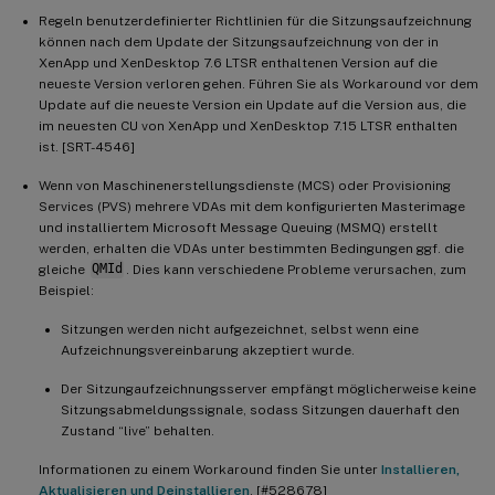
Regeln benutzerdefinierter Richtlinien für die Sitzungsaufzeichnung
können nach dem Update der Sitzungsaufzeichnung von der in
XenApp und XenDesktop 7.6 LTSR enthaltenen Version auf die
neueste Version verloren gehen. Führen Sie als Workaround vor dem
Update auf die neueste Version ein Update auf die Version aus, die
im neuesten CU von XenApp und XenDesktop 7.15 LTSR enthalten
ist. [SRT-4546]
Wenn von Maschinenerstellungsdienste (MCS) oder Provisioning
Services (PVS) mehrere VDAs mit dem konfigurierten Masterimage
und installiertem Microsoft Message Queuing (MSMQ) erstellt
werden, erhalten die VDAs unter bestimmten Bedingungen ggf. die
gleiche
QMId
. Dies kann verschiedene Probleme verursachen, zum
Beispiel:
Sitzungen werden nicht aufgezeichnet, selbst wenn eine
Aufzeichnungsvereinbarung akzeptiert wurde.
Der Sitzungaufzeichnungsserver empfängt möglicherweise keine
Sitzungsabmeldungssignale, sodass Sitzungen dauerhaft den
Zustand “live” behalten.
Informationen zu einem Workaround finden Sie unter
Installieren,
Aktualisieren und Deinstallieren
. [#528678]