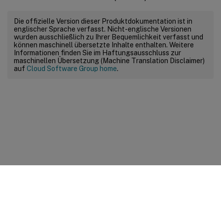
Die offizielle Version dieser Produktdokumentation ist in
englischer Sprache verfasst. Nicht-englische Versionen
wurden ausschließlich zu Ihrer Bequemlichkeit verfasst und
können maschinell übersetzte Inhalte enthalten. Weitere
Informationen finden Sie im Haftungsausschluss zur
maschinellen Übersetzung (Machine Translation Disclaimer)
auf
Cloud Software Group home
.