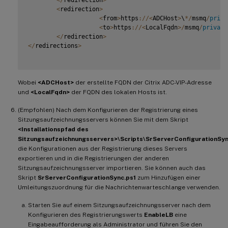
<
redirection
>
<
from
>
https
:
/
/
<
ADCHost
>
\
*
/
msmq
/
priva
<
to
>
https
:
/
/
<
LocalFqdn
>
/
msmq
/
private
<
/
redirection
>
<
/
redirections
>
Wobei
<ADCHost>
der erstellte FQDN der Citrix ADC-VIP-Adresse
und
<LocalFqdn>
der FQDN des lokalen Hosts ist.
(Empfohlen) Nach dem Konfigurieren der Registrierung eines
Sitzungsaufzeichnungsservers können Sie mit dem Skript
<Installationspfad des
Sitzungsaufzeichnungsservers>\Scripts\SrServerConfigurationSyn
die Konfigurationen aus der Registrierung dieses Servers
exportieren und in die Registrierungen der anderen
Sitzungsaufzeichnungsserver importieren. Sie können auch das
Skript
SrServerConfigurationSync.ps1
zum Hinzufügen einer
Umleitungszuordnung für die Nachrichtenwarteschlange verwenden.
Starten Sie auf einem Sitzungsaufzeichnungsserver nach dem
Konfigurieren des Registrierungswerts
EnableLB
eine
Eingabeaufforderung als Administrator und führen Sie den