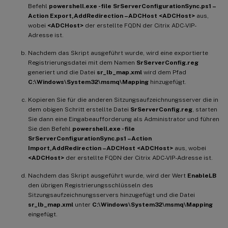
Befehl
powershell.exe -file SrServerConfigurationSync.ps1 –
Action Export,AddRedirection –ADCHost <ADCHost>
aus,
wobei
<ADCHost>
der erstellte FQDN der Citrix ADC-VIP-
Adresse ist.
Nachdem das Skript ausgeführt wurde, wird eine exportierte
Registrierungsdatei mit dem Namen
SrServerConfig.reg
generiert und die Datei
sr_lb_map.xml
wird dem Pfad
C:\Windows\System32\msmq\Mapping
hinzugefügt.
Kopieren Sie für die anderen Sitzungsaufzeichnungsserver die in
dem obigen Schritt erstellte Datei
SrServerConfig.reg
, starten
Sie dann eine Eingabeaufforderung als Administrator und führen
Sie den Befehl
powershell.exe -file
SrServerConfigurationSync.ps1 –Action
Import,AddRedirection –ADCHost <ADCHost>
aus, wobei
<ADCHost>
der erstellte FQDN der Citrix ADC-VIP-Adresse ist.
Nachdem das Skript ausgeführt wurde, wird der Wert
EnableLB
den übrigen Registrierungsschlüsseln des
Sitzungsaufzeichnungsservers hinzugefügt und die Datei
sr_lb_map.xml
unter
C:\Windows\System32\msmq\Mapping
eingefügt.