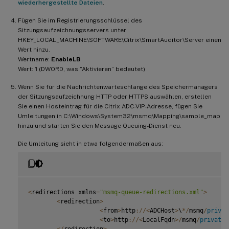
wiederhergestellte Dateien
.
Fügen Sie im Registrierungsschlüssel des
Sitzungsaufzeichnungsservers unter
HKEY_LOCAL_MACHINE\SOFTWARE\Citrix\SmartAuditor\Server einen
Wert hinzu.
Wertname:
EnableLB
Wert:
1
(DWORD, was “Aktivieren” bedeutet)
Wenn Sie für die Nachrichtenwarteschlange des Speichermanagers
der Sitzungsaufzeichnung HTTP oder HTTPS auswählen, erstellen
Sie einen Hosteintrag für die Citrix ADC-VIP-Adresse, fügen Sie
Umleitungen in C:\Windows\System32\msmq\Mapping\sample_map
hinzu und starten Sie den Message Queuing-Dienst neu.
Die Umleitung sieht in etwa folgendermaßen aus:
<
redirections xmlns
=
"msmq-queue-redirections.xml"
>
<
redirection
>
<
from
>
http
:
/
/
<
ADCHost
>
\
*
/
msmq
/
privat
<
to
>
http
:
/
/
<
LocalFqdn
>
/
msmq
/
private
$
<
/
redirection
>