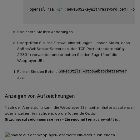
openssl rsa 
-
in
[
newaSRS2keyWithPassword
.
pem
]
-
out
Speichern Sie Ihre Änderungen.
Überprüfen Sie Ihre Firewalleinstellungen. Lassen Sie zu, dass
SsRecWebSocketServer.exe, den TCP-Port (standardmäßig
22334) verwendet und erlauben Sie den Zugriff auf die
Webplayer-URL.
Führen Sie den Befehl
SsRecUtils –stopwebsocketserver
aus.
Anzeigen von Aufzeichnungen
Nach der Anmeldung kann die Webplayer-Startseite Inhalte ausblenden
oder anzeigen, je nachdem, ob die folgende Option in
Sitzungsaufzeichnungsserver - Eigenschaften
ausgewählt ist.