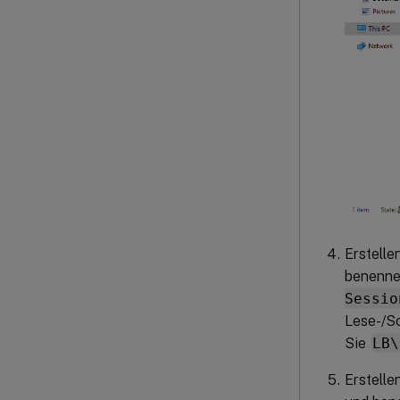
Erstelle
benenne
Sessio
Lese-/Sc
Sie
LB\
Erstelle