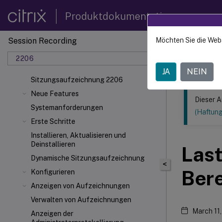
Produktdokumentation
Session Recording
Möchten Sie die Web
Dieser Inhalt
2206
Sitzun
JA
NEIN
Sitzungsaufzeichnung 2206
Neue Features
Dieser A
Systemanforderungen
(Haftun
Erste Schritte
Installieren, Aktualisieren und
Deinstallieren
Last
Dynamische Sitzungsaufzeichnung
<
Bere
Konfigurieren
Anzeigen von Aufzeichnungen
Verwalten von Aufzeichnungen
March 11
Anzeigen der