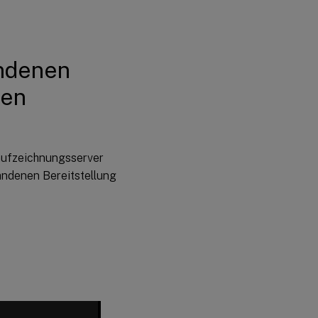
andenen
den
saufzeichnungsserver
handenen Bereitstellung