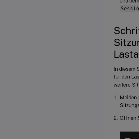
und ben
Sessi
Schri
Sitzu
Lasta
In diesem 
für den Las
weitere Si
Melden 
Sitzung
Öffnen 