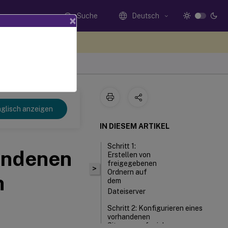
Suche
Deutsch
×
n Sie hier Feedback
glisch anzeigen
IN DIESEM ARTIKEL
Schritt 1:
handenen
Erstellen von
freigegebenen
>
Ordnern auf
n
dem
Dateiserver
Schritt 2: Konfigurieren eines
vorhandenen
Sitzungsaufzeichnungsservers