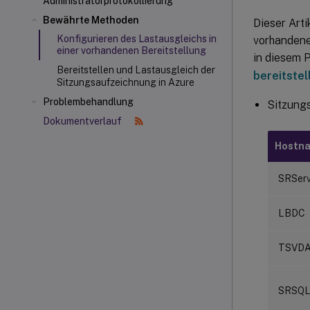
Administratorprotokollierung
Bewährte Methoden
Dieser Arti
Konfigurieren des Lastausgleichs in
vorhandene
einer vorhandenen Bereitstellung
in diesem 
Bereitstellen und Lastausgleich der
bereitstel
Sitzungsaufzeichnung in Azure
Problembehandlung
Sitzung
Dokumentverlauf
Hostn
SRServ
LBDC
TSVD
SRSQ