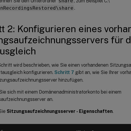
ennen Sie den Unterordner
share
, zum Beispiel C:\
onRecordingsRestored\share
.
tt 2: Konfigurieren eines vorh
ngsaufzeichnungsservers für 
usgleich
Schritt wird beschrieben, wie Sie einen vorhandenen Sitzung
tausgleich konfigurieren.
Schritt 7
gibt an, wie Sie Ihrer vor
tzungsaufzeichnungsserver hinzufügen.
Sie sich mit einem Domänenadministratorkonto bei einem
saufzeichnungsserver an.
Sie
Sitzungsaufzeichnungsserver - Eigenschaften
.