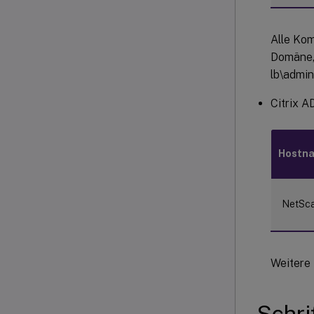
Alle Kom
Domäne,
lb\admin
Citrix A
Hostn
NetSca
Weitere 
Schri