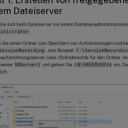
em Dateiserver
ie sich beim Dateiserver mit einem Domänenadministratorkon
ministrator
.
en Sie einen Ordner zum Speichern von Aufzeichnungen und b
SessionRecording
, zum Beispiel
C:\SessionRecordin
saufzeichnungsserver Lese-/Schreibrechte für den Ordner. V
lsweise
SRServer1
und geben Sie
LB\SRSERVER1$
ein. Da
ich.