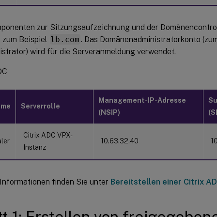
ponenten zur Sitzungsaufzeichnung und der Domänencontrolle
 zum Beispiel
lb.com
. Das Domänenadministratorkonto (zum
istrator) wird für die Serveranmeldung verwendet.
DC
Management-IP-Adresse
Su
ame
Serverrolle
(NSIP)
(S
Citrix ADC VPX-
ler
10.63.32.40
1
Instanz
Informationen finden Sie unter
Bereitstellen einer Citrix A
tt 1: Erstellen von freigegebe