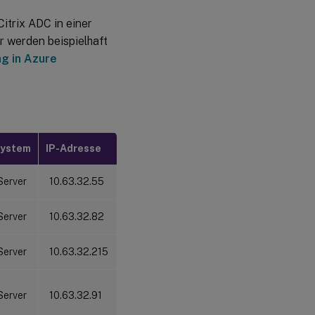
für den Lastausgleich
itrix ADC in einer
Schritt 3:
 werden beispielhaft
Konfigurieren
g in Azure
des
Lastausgleichs
in Citrix ADC
Schritt 4: Konfigurieren eines
vorhandenen
Sitzungsaufzeichnungsagent
system
IP-Adresse
für den Lastausgleich
Server
10.63.32.55
Schritt 5: Konfigurieren eines
vorhandenen
Sitzungsaufzeichnungsplayers
Server
10.63.32.82
für den Lastausgleich
Schritt 6: Funktionskontrolle
Server
10.63.32.215
des Lastausgleichs für den
konfigurierten vorhandenen
Sitzungsaufzeichnungsserver
Server
10.63.32.91