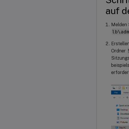
auf d
Melden S
lb\ad
Erstell
Ordner
Sitzung
beispie
erforderl