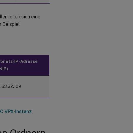
Schritt 7: Hinzufügen
weiterer
Sitzungsaufzeichnungsserver
r teilen sich eine
 Beispiel:
Problembehandlung
bnetz-IP-Adresse
NIP)
0.63.32.109
DC VPX-Instanz
.
nen Ordnern