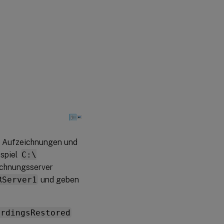
er Aufzeichnungen und
ispiel
C:\
eichnungsserver
RServer1
und geben
ordingsRestored