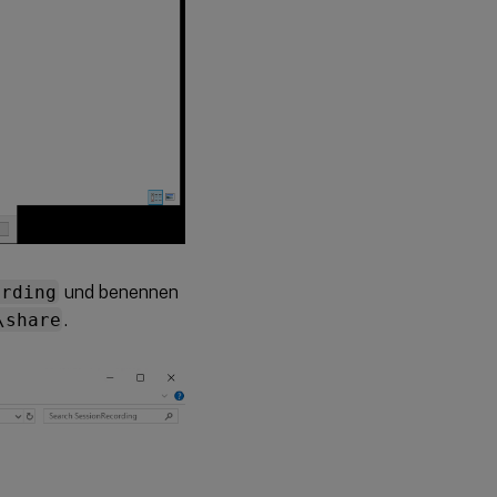
ording
und benennen
\share
.