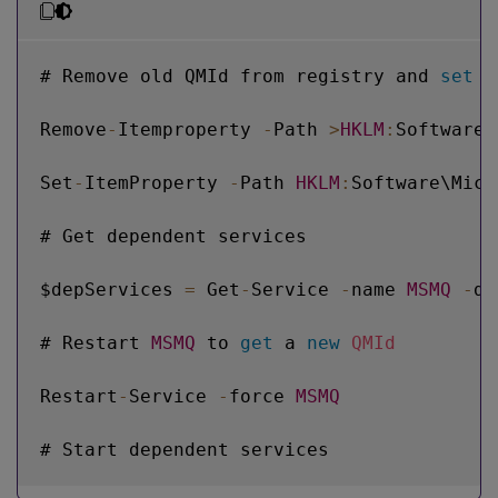
# Remove old QMId from registry and 
set
 S
Remove
-
Itemproperty 
-
Path 
>
HKLM
:
Software\
Set
-
ItemProperty 
-
Path 
HKLM
:
Software\Micr
# Get dependent services

$depServices 
=
 Get
-
Service 
-
name 
MSMQ
-
de
# Restart 
MSMQ
 to 
get
 a 
new
QMId
Restart
-
Service 
-
force 
MSMQ
# Start dependent services
