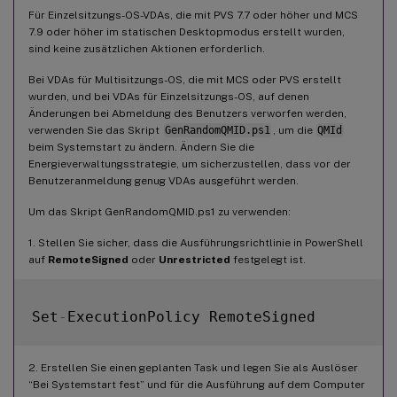
Für Einzelsitzungs-OS-VDAs, die mit PVS 7.7 oder höher und MCS
7.9 oder höher im statischen Desktopmodus erstellt wurden,
sind keine zusätzlichen Aktionen erforderlich.
Bei VDAs für Multisitzungs-OS, die mit MCS oder PVS erstellt
wurden, und bei VDAs für Einzelsitzungs-OS, auf denen
Änderungen bei Abmeldung des Benutzers verworfen werden,
verwenden Sie das Skript
GenRandomQMID.ps1
, um die
QMId
beim Systemstart zu ändern. Ändern Sie die
Energieverwaltungsstrategie, um sicherzustellen, dass vor der
Benutzeranmeldung genug VDAs ausgeführt werden.
Um das Skript GenRandomQMID.ps1 zu verwenden:
1. Stellen Sie sicher, dass die Ausführungsrichtlinie in PowerShell
auf
RemoteSigned
oder
Unrestricted
festgelegt ist.
Set
-
2. Erstellen Sie einen geplanten Task und legen Sie als Auslöser
“Bei Systemstart fest” und für die Ausführung auf dem Computer