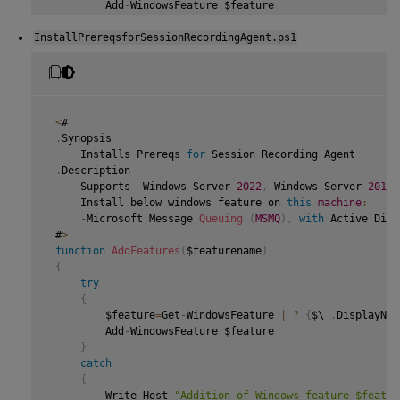
         Add
-
WindowsFeature $feature

}
InstallPrereqsforSessionRecordingAgent.ps1
catch
{
         Write
-
Host 
"Addition of Windows feature $featur
         Exit 
1
}
     Write
-
Host 
"Addition of Windows feature $featurenam
<
#

}
.
Synopsis

     Installs Prereqs 
for
 Session Recording Agent

 $system
=
 gwmi win32_operatingSystem 
|
 select name

.
Description

     Supports  Windows Server 
2022
,
 Windows Server 
2019
,
if
(
-
not
(
(
$system 
-
Like 
'\*Microsoft Windows Server 20
     Install below windows feature on 
this
machine
:
{
-
Microsoft Message 
Queuing
(
MSMQ
)
,
with
 Active Dire
     Write
-
Host
(
"This is not a supported server platform
 #
>
     Exit

function
AddFeatures
(
$featurename
)
}
{
try
 # Start to install Windows feature

{
 Import
-
Module ServerManager

         $feature
=
Get
-
WindowsFeature 
|
?
{
$\_
.
DisplayNam
         Add
-
WindowsFeature $feature

AddFeatures
(
'Web-Asp-Net45'
)
 #
ASP
.
NET
4.5
}
AddFeatures
(
'Web-Mgmt-Console'
)
 #
IIS
 Management Console

catch
AddFeatures
(
'Web-Windows-Auth'
)
 # Windows Authentication
{
AddFeatures
(
'Web-Metabase'
)
 #
IIS
6
 Metabase Compatibilit
         Write
-
Host 
"Addition of Windows feature $featur