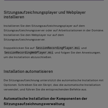
if
(
$depServices 
-
ne $
null
)
{
Sitzungsaufzeichnungsplayer und Webplayer
foreach
(
$depService 
in
 $depServices
)
installieren
        $startMode 
=
 Get
-
WmiObject win32_
Installieren Sie den Sitzungsaufzeichnungsplayer auf dem
Sitzungsaufzeichnungsserver oder auf Arbeitsstationen in der Domäne.
Installieren Sie den Webplayer nur auf dem
if
(
$startMode
.
StartMode 
-
eq 
"Aut
Sitzungsaufzeichnungsserver.
            Start
-
Service $depService
.
Name
Doppelklicken Sie auf
SessionRecordingPlayer.msi
und
SessionRecordingWebPlayer.msi
}
und folgen Sie den Anweisungen,
um die Installation abzuschließen.
}
}
Installation automatisieren
Die Sitzungsaufzeichnung unterstützt die automatische Installation mit
Optionen. Schreiben Sie ein Skript, das die automatische Installation
verwendet, und führen Sie die entsprechenden Befehle aus.
Automatische Installation der Komponenten der
Sitzungsaufzeichnungsverwaltung