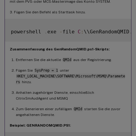
mit dem PVS- oder MCS-Masterimage das Konto SYSTEM.
3. Fügen Sie den Befehl als Starttask hinzu.
powershell 
.
exe 
-
file 
C
:
\\GenRandomQMID
.
Zusammenfassung des GenRandomQMID.ps1-Skripts:
Entfernen Sie die aktuelle
QMId
aus der Registrierung.
Fügen Sie
SysPrep = 1
unter
HKEY_LOCAL_MACHINE\SOFTWARE\Microsoft\MSMQ\Paramete
rs
hinzu.
Anhalten zugehöriger Dienste, einschließlich
CitrixSmAudAgent und MSMQ
Zum Generieren einer zufälligen
QMId
starten Sie die zuvor
angehaltenen Dienste.
Beispiel: GENRANDOMQMID.PS1: