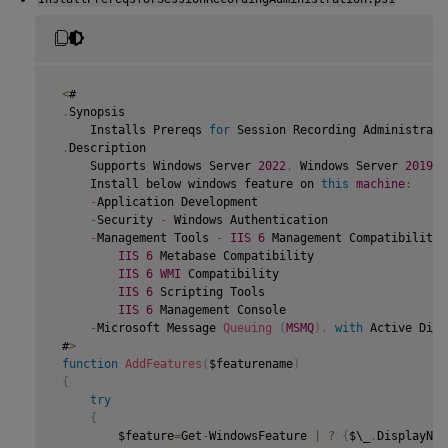
<
#

.
Synopsis

     Installs Prereqs 
for
 Session Recording Administratio
.
Description

     Supports Windows Server 
2022
,
 Windows Server 
2019
 a
     Install below windows feature on 
this
machine
:
-
Application Development

-
Security 
-
 Windows Authentication

-
Management Tools 
-
IIS
6
 Management Compatibility

IIS
6
 Metabase Compatibility

IIS
6
WMI
 Compatibility

IIS
6
 Scripting Tools

IIS
6
 Management Console

-
Microsoft Message 
Queuing
(
MSMQ
)
,
with
 Active Dire
 #
>
function
AddFeatures
(
$featurename
)
{
try
{
         $feature
=
Get
-
WindowsFeature 
|
?
{
$\_
.
DisplayNam