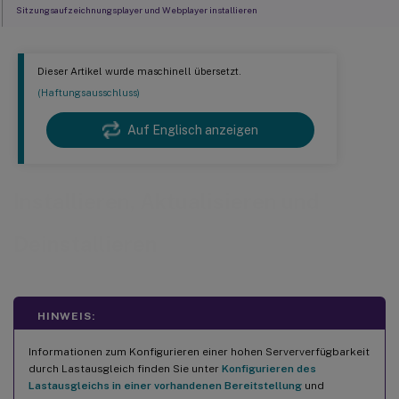
Sitzungsaufzeichnungsplayer und Webplayer installieren
Installation automatisieren
Upgrade der Sitzungsaufzeichnung
Dieser Artikel wurde maschinell übersetzt.
Bereitstellen der Datenbank für die Sitzungsaufzeichnung in Cloud-SQL-
(Haftungsausschluss)
Datenbankdiensten
Sitzungsaufzeichnung deinstallieren
Auf Englisch anzeigen
Integration mit Citrix Analytics für Sicherheit
Installieren, Aktualisieren und
Deinstallieren
HINWEIS:
Informationen zum Konfigurieren einer hohen Serververfügbarkeit
durch Lastausgleich finden Sie unter
Konfigurieren des
Lastausgleichs in einer vorhandenen Bereitstellung
und