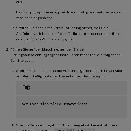
aus.
}
catch
Das Skript zeigt die erfolgreich hinzugefügten Features an und
{
wird dann angehalten.
         Write
-
Host 
"Addition of Windows feature MSMQ HT
         Exit 
1
Stellen Sie nach der Skriptausführung sicher, dass die
}
Ausführungsrichtlinie auf den für Ihre Unternehmensrichtlinie
     write
-
Host 
"Addition of Windows feature MSMQ HTTP S
erforderlichen Wert festgelegt ist.
}
Führen Sie auf der Maschine, auf der Sie den
Sitzungsaufzeichnungsagent installieren möchten, die folgenden
Schritte aus:
Stellen Sie sicher, dass die Ausführungsrichtlinie in PowerShell
auf
RemoteSigned
oder
Unrestricted
festgelegt ist.
Set
-
ExecutionPolicy RemoteSigned

Starten Sie eine Eingabeaufforderung als Administrator und
führen Sie den Befehl
powershell.exe -file