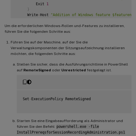
AddFeatures
(
'Web-WMI'
)
 #
IIS
6
WMI
 Compatibility

         Exit 
1
AddFeatures
(
'Web-Lgcy-Scripting'
)
#
IIS
6
 Scripting Tools

}
AddFeatures
(
'Web-Lgcy-Mgmt-Console'
)
 #
IIS
6
 Management 
     Write
-
Host 
"Addition of Windows feature $featurenam
AddFeatures
(
'MSMQ-HTTP-Support'
)
 #
MSMQ
HTTP
 Support

}
AddFeatures
(
'web-websockets'
)
 #
IIS
 Web Sockets

Um die erforderlichen Windows-Rollen und -Features zu installieren,
AddFeatures
(
'NET-WCF-HTTP-Activation45'
)
 #http activate

 # Start to install Windows feature

führen Sie die folgenden Schritte aus:
 $system
=
 gwmi win32_operatingSystem 
|
 select name

Führen Sie auf der Maschine, auf der Sie die
if
(
-
not
(
(
$system 
-
Like 
'\*Microsoft Windows Server 20
Verwaltungskomponenten der Sitzungsaufzeichnung installieren
{
möchten, die folgenden Schritte aus:
     Write
-
Host
(
"This is not a supported platform. Insta
     Exit

Stellen Sie sicher, dass die Ausführungsrichtlinie in PowerShell
}
auf
RemoteSigned
oder
Unrestricted
festgelegt ist.
if
(
$system 
-
Like 
'\*Microsoft Windows Server\*'
)
{
     Import
-
Module ServerManager

AddFeatures
(
'MSMQ'
)
 #Message Queuing

Set
-
ExecutionPolicy RemoteSigned

AddFeatures
(
'MSMQ-HTTP-Support'
)
#
MSMQ
HTTP
 Support

}
else
{
Starten Sie eine Eingabeaufforderung als Administrator und
try
führen Sie den Befehl
powershell.exe -file
{
InstallPrereqsforSessionRecordingAdministration.ps1
         dism 
/
online 
/
enable
-
feature 
/
featurename
:
MSMQ
-