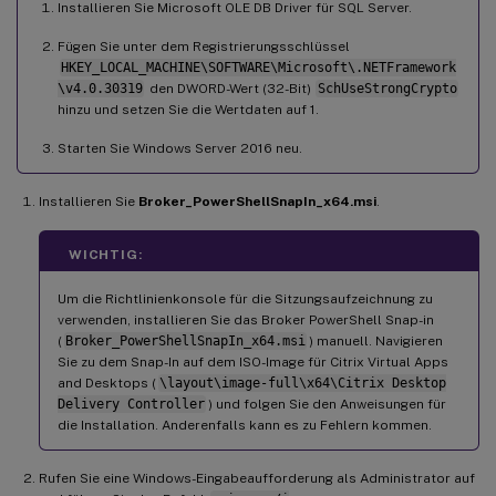
Installieren Sie Microsoft OLE DB Driver für SQL Server.
Fügen Sie unter dem Registrierungsschlüssel
HKEY_LOCAL_MACHINE\SOFTWARE\Microsoft\.NETFramework
\v4.0.30319
den DWORD-Wert (32-Bit)
SchUseStrongCrypto
hinzu und setzen Sie die Wertdaten auf 1.
Starten Sie Windows Server 2016 neu.
Installieren Sie
Broker_PowerShellSnapIn_x64.msi
.
WICHTIG:
Um die Richtlinienkonsole für die Sitzungsaufzeichnung zu
verwenden, installieren Sie das Broker PowerShell Snap-in
(
Broker_PowerShellSnapIn_x64.msi
) manuell. Navigieren
Sie zu dem Snap-In auf dem ISO-Image für Citrix Virtual Apps
and Desktops (
\layout\image-full\x64\Citrix Desktop
Delivery Controller
) und folgen Sie den Anweisungen für
die Installation. Anderenfalls kann es zu Fehlern kommen.
Rufen Sie eine Windows-Eingabeaufforderung als Administrator auf