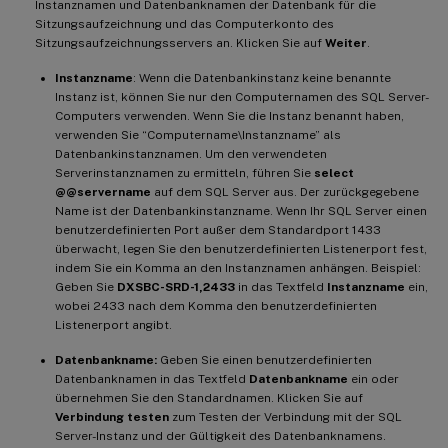
Instanznamen und Datenbanknamen der Datenbank für die
Sitzungsaufzeichnung und das Computerkonto des
Sitzungsaufzeichnungsservers an. Klicken Sie auf
Weiter
.
Instanzname
: Wenn die Datenbankinstanz keine benannte
Instanz ist, können Sie nur den Computernamen des SQL Server-
Computers verwenden. Wenn Sie die Instanz benannt haben,
verwenden Sie “Computername\Instanzname” als
Datenbankinstanznamen. Um den verwendeten
Serverinstanznamen zu ermitteln, führen Sie
select
@@servername
auf dem SQL Server aus. Der zurückgegebene
Name ist der Datenbankinstanzname. Wenn Ihr SQL Server einen
benutzerdefinierten Port außer dem Standardport 1433
überwacht, legen Sie den benutzerdefinierten Listenerport fest,
indem Sie ein Komma an den Instanznamen anhängen. Beispiel:
Geben Sie
DXSBC-SRD-1,2433
in das Textfeld
Instanzname
ein,
wobei 2433 nach dem Komma den benutzerdefinierten
Listenerport angibt.
Datenbankname:
Geben Sie einen benutzerdefinierten
Datenbanknamen in das Textfeld
Datenbankname
ein oder
übernehmen Sie den Standardnamen. Klicken Sie auf
Verbindung testen
zum Testen der Verbindung mit der SQL
Server-Instanz und der Gültigkeit des Datenbanknamens.