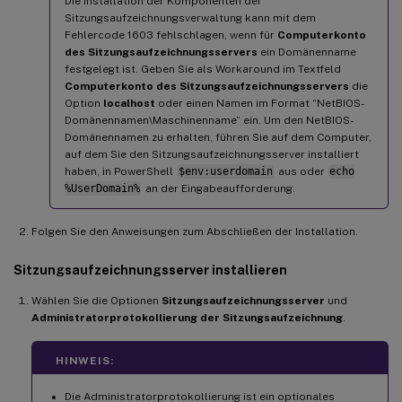
Die Installation der Komponenten der
Sitzungsaufzeichnungsverwaltung kann mit dem
Fehlercode 1603 fehlschlagen, wenn für
Computerkonto
des Sitzungsaufzeichnungsservers
ein Domänenname
festgelegt ist. Geben Sie als Workaround im Textfeld
Computerkonto des Sitzungsaufzeichnungsservers
die
Option
localhost
oder einen Namen im Format “NetBIOS-
Domänennamen\Maschinenname” ein. Um den NetBIOS-
Domänennamen zu erhalten, führen Sie auf dem Computer,
auf dem Sie den Sitzungsaufzeichnungsserver installiert
haben, in PowerShell
$env:userdomain
aus oder
echo
%UserDomain%
an der Eingabeaufforderung.
Folgen Sie den Anweisungen zum Abschließen der Installation.
Sitzungsaufzeichnungsserver installieren
Wählen Sie die Optionen
Sitzungsaufzeichnungsserver
und
Administratorprotokollierung der Sitzungsaufzeichnung
.
HINWEIS:
Die Administratorprotokollierung ist ein optionales