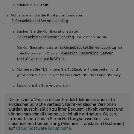
Klicken Sie auf
OK
.
Aktualisieren Sie die Konfigurationsdatei
SsRecWebSocketServer.config
.
Suchen Sie die Konfigurationsdatei
SsRecWebSocketServer.config
und öffnen Sie sie.
Die Konfigurationsdatei
SsRecWebSocketServer.config
ist
üblicherweise im Ordner
<Session Recording Server
installation path>\Bin\
.
Aktivieren Sie TLS, indem Sie TLSEnable=1 bearbeiten, und
ignorieren Sie die Felder
ServerPort
,
SSLCert
und
SSLKey
.
Speichern Sie Ihre Änderungen.
Die offizielle Version dieser Produktdokumentation ist in
englischer Sprache verfasst. Nicht-englische Versionen
wurden ausschließlich zu Ihrer Bequemlichkeit verfasst und
können maschinell übersetzte Inhalte enthalten. Weitere
Informationen finden Sie im Haftungsausschluss zur
maschinellen Übersetzung (Machine Translation Disclaimer)
auf
Cloud Software Group home
.