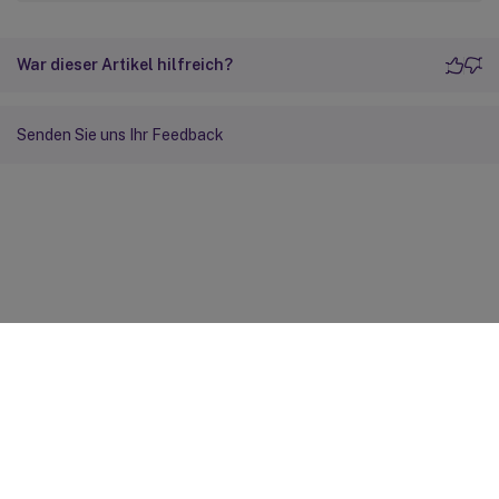
War dieser Artikel hilfreich?
Senden Sie uns Ihr Feedback
Feedback zur Site
Ihre Datenschutzauswahl
Datenschutz und rechtliche
Bestimmungen
Cookie-Einstellungen
docs.cloud.com