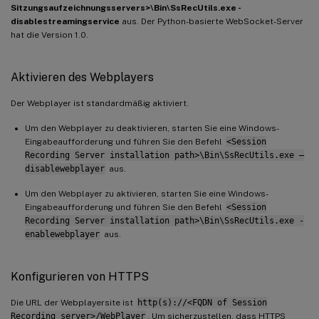
Sitzungsaufzeichnungsservers>\Bin\SsRecUtils.exe -
disablestreamingservice
aus. Der Python-basierte WebSocket-Server
hat die Version 1.0.
Aktivieren des Webplayers
Der Webplayer ist standardmäßig aktiviert.
Um den Webplayer zu deaktivieren, starten Sie eine Windows-
Eingabeaufforderung und führen Sie den Befehl
<Session
Recording Server installation path>\Bin\SsRecUtils.exe –
disablewebplayer
aus.
Um den Webplayer zu aktivieren, starten Sie eine Windows-
Eingabeaufforderung und führen Sie den Befehl
<Session
Recording Server installation path>\Bin\SsRecUtils.exe -
enablewebplayer
aus.
Konfigurieren von HTTPS
Die URL der Webplayersite ist
http(s)://<FQDN of Session
Recording server>/WebPlayer
. Um sicherzustellen, dass HTTPS