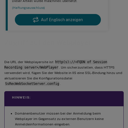
Dieser Artikel wurde maschinell übersetzt.
(Haftungsausschluss)
Auf Englisch anzeigen
Zugriff auf den Webplayer
Die URL der Webplayersite ist
http(s)://<FQDN of Session
Recording server>/WebPlayer
. Um sicherzustellen, dass HTTPS
verwendet wird, fügen Sie der Website in IIS eine SSL-Bindung hinzu und
aktualisieren Sie die Konfigurationsdatei
SsRecWebSocketServer.config
.
HINWEIS:
Domänenbenutzer müssen bei der Anmeldung beim
Webplayer im Gegensatz zu externen Benutzern keine
Anmeldeinformationen eingeben.