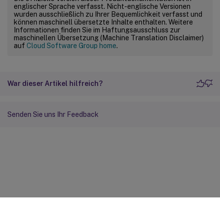
englischer Sprache verfasst. Nicht-englische Versionen
wurden ausschließlich zu Ihrer Bequemlichkeit verfasst und
können maschinell übersetzte Inhalte enthalten. Weitere
Informationen finden Sie im Haftungsausschluss zur
maschinellen Übersetzung (Machine Translation Disclaimer)
auf
Cloud Software Group home
.
War dieser Artikel hilfreich?
Senden Sie uns Ihr Feedback