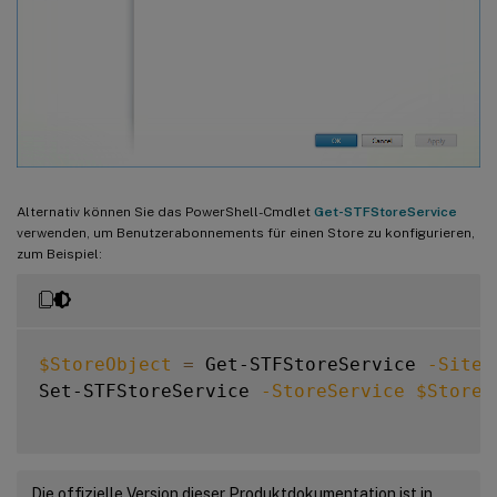
Alternativ können Sie das PowerShell-Cmdlet
Get-STFStoreService
verwenden, um Benutzerabonnements für einen Store zu konfigurieren,
zum Beispiel:
$StoreObject
=
 Get-STFStoreService 
-SiteI
Set-STFStoreService 
-StoreService
$StoreO
Die offizielle Version dieser Produktdokumentation ist in