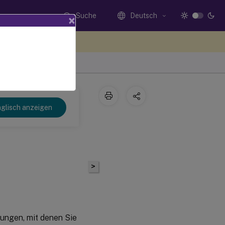
Suche
Deutsch
×
n Sie hier Feedback
 2103
glisch anzeigen
>
ungen, mit denen Sie