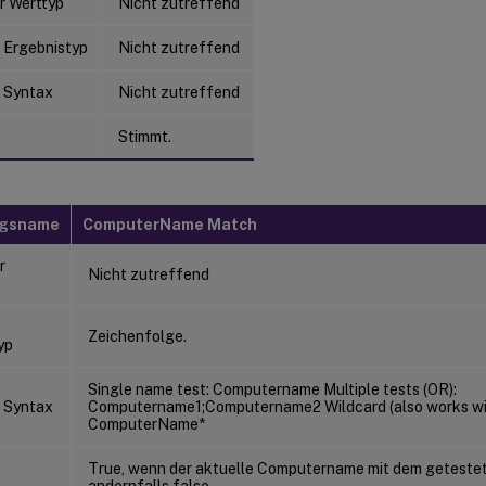
r Werttyp
Nicht zutreffend
 Ergebnistyp
Nicht zutreffend
 Syntax
Nicht zutreffend
e
Stimmt.
ngsname
ComputerName Match
r
Nicht zutreffend
Zeichenfolge.
yp
Single name test: Computername Multiple tests (OR):
 Syntax
Computername1;Computername2 Wildcard (also works with
ComputerName*
True, wenn der aktuelle Computername mit dem getestet
e
andernfalls false.