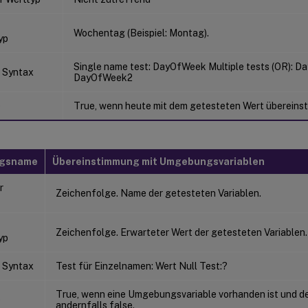
Wochentag (Beispiel: Montag).
yp
Single name test: DayOfWeek Multiple tests (OR): D
 Syntax
DayOfWeek2
e
True, wenn heute mit dem getesteten Wert übereinsti
ngsname
Übereinstimmung mit Umgebungsvariablen
r
Zeichenfolge. Name der getesteten Variablen.
Zeichenfolge. Erwarteter Wert der getesteten Variablen.
yp
 Syntax
Test für Einzelnamen: Wert Null Test:?
True, wenn eine Umgebungsvariable vorhanden ist und de
e
andernfalls false.