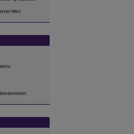
steten Wert
dorts.
übereinstimmt,