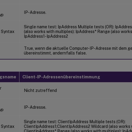
IP-Adresse.
yp
Single name test: IpAddress Multiple tests (OR): IpAddre
 Syntax
(also works with multiples): IpAddress* Range (also works 
IpAddress1-IpAddress2
True, wenn die aktuelle Computer-IP-Adresse mit dem g
e
übereinstimmt, andernfalls false.
ngsname
Client-IP-Adressenübereinstimmung
r
Nicht zutreffend
IP-Adresse.
yp
Single name test: ClientIpAddress Multiple tests (OR):
 Syntax
ClientIpAddress1;ClientIpAddress2 Wildcard (also works w
ClientIpAddress* Range (also works with multiples): IpA