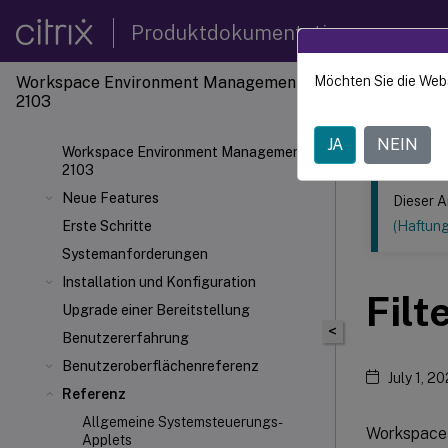
Produktdokumentation
Workspace Environment Management
Möchten Sie die Web
Dieser Inhalt
2103
Verwal
JA
NEIN
Workspace Environment Management
2103
Neue Features
Dieser A
Erste Schritte
(Haftun
Systemanforderungen
Installation und Konfiguration
Fil
Upgrade einer Bereitstellung
<
Benutzererfahrung
Benutzeroberflächenreferenz
July 1, 20
Referenz
Allgemeine Systemsteuerungs-
Workspace 
Applets