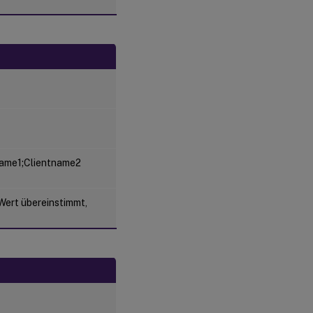
tname1;Clientname2
Wert übereinstimmt,