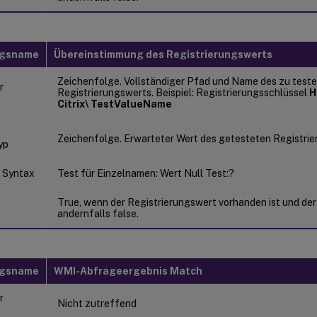
ngsname
Übereinstimmung des Registrierungswerts
Zeichenfolge. Vollständiger Pfad und Name des zu test
r
Registrierungswerts. Beispiel: Registrierungsschlüssel
H
Citrix\ TestValueName
Zeichenfolge. Erwarteter Wert des getesteten Registrie
yp
 Syntax
Test für Einzelnamen: Wert Null Test:?
True, wenn der Registrierungswert vorhanden ist und der
e
andernfalls false.
ngsname
WMI-Abfrageergebnis Match
r
Nicht zutreffend