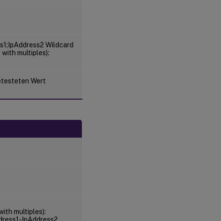
ss1;IpAddress2 Wildcard
with multiples):
etesteten Wert
ith multiples):
ddress1-IpAddress2