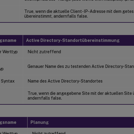
True, wenn die aktuelle Client-IP-Adresse mit dem gete
e
übereinstimmt, andernfalls false.
ngsname
Active Directory-Standortübereinstimmung
r Werttyp
Nicht zutreffend
Genauer Name des zu testenden Active Directory-Stan
yp
 Syntax
Name des Active Directory-Standortes
True, wenn die angegebene Site mit der aktuellen Site 
e
andernfalls false.
ngsname
Planung
r Werttyp
Nicht zutreffend