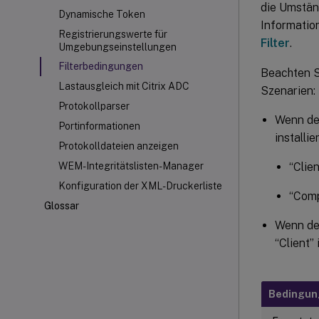
die Umstän
Dynamische Token
Informatio
Registrierungswerte für
Filter
.
Umgebungseinstellungen
Filterbedingungen
Beachten S
Lastausgleich mit Citrix ADC
Szenarien:
Protokollparser
Wenn de
Portinformationen
installier
Protokolldateien anzeigen
“Clie
WEM-Integritätslisten-Manager
Konfiguration der XML-Druckerliste
“Comp
Glossar
Wenn der
“Client”
Bedingu