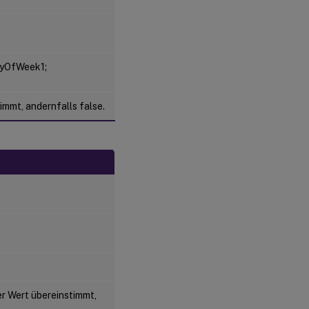
ayOfWeek1;
mmt, andernfalls false.
r Wert übereinstimmt,