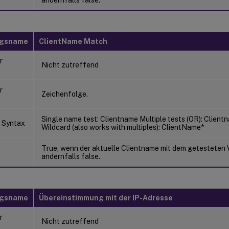
ngsname
ClientName Match
r
Nicht zutreffend
r
Zeichenfolge.
Single name test: Clientname Multiple tests (OR): Clien
 Syntax
Wildcard (also works with multiples): ClientName*
True, wenn der aktuelle Clientname mit dem getesteten 
e
andernfalls false.
ngsname
Übereinstimmung mit der IP-Adresse
r
Nicht zutreffend