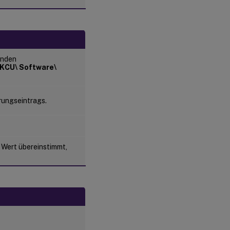
enden
KCU\ Software\
rungseintrags.
 Wert übereinstimmt,