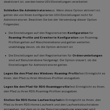
deaktiviert ist, werden keine USV-Einstellungen verarbeitet.
Schließen Sie Administratoren
aus. Wenn diese Option aktiviert ist,
gelten die von Ihnen konfigurierten USV-Einstellungen nicht für
Administratoren. Beachten Sie bei der Verwendung dieser Option
Folgendes:
Die Einstellungen auf den Registerkarten
Konfiguration
für
Roaming-Profile und Erweiterte Konfiguration
von Roaming-
Profilen gelten auf Maschinenebene und gelten weiterhin,
unabhängig davon, ob die Option aktiviert ist.
Die Einstellungen auf den Registerkarten für
Ordnerumleitungen
sind auf Benutzerebene festgelegt. Die Option steuert, ob die
Einstellungen für Administratoren gelten.
Legen Sie den Pfad des Windows-Roaming-Profils
fest Ermöglicht es
Ihnen, den Pfad zu Ihren Windows-Profilen anzugeben.
Legen Sie den Pfad für RDS-Roamingprofile
fest Ermöglicht es Ihnen,
den Pfad zu Ihren RDS-Roaming-Profilen anzugeben.
Stellen Sie RDS Home-Laufwerkspfad
ein Ermöglicht es Ihnen, den
Pfad zu Ihrem RDS-Home-Laufwerk und den Laufwerksbuchstaben
anzugeben, mit dem es in der Benutzerumgebung angezeigt wird.