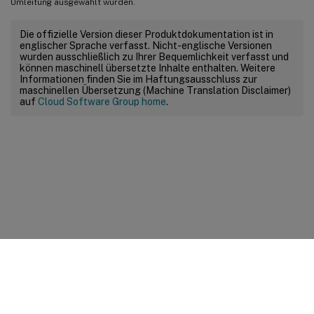
Umleitung ausgewählt wurden.
Die offizielle Version dieser Produktdokumentation ist in
englischer Sprache verfasst. Nicht-englische Versionen
wurden ausschließlich zu Ihrer Bequemlichkeit verfasst und
können maschinell übersetzte Inhalte enthalten. Weitere
Informationen finden Sie im Haftungsausschluss zur
maschinellen Übersetzung (Machine Translation Disclaimer)
auf
Cloud Software Group home
.