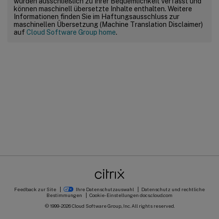
wurden ausschließlich zu Ihrer Bequemlichkeit verfasst und
können maschinell übersetzte Inhalte enthalten. Weitere
Informationen finden Sie im Haftungsausschluss zur
maschinellen Übersetzung (Machine Translation Disclaimer)
auf
Cloud Software Group home
.
Feedback zur Site
Ihre Datenschutzauswahl
Datenschutz und rechtliche
Bestimmungen
Cookie-Einstellungen
docs.cloud.com
© 1999-
2026
Cloud Software Group, Inc. All rights reserved.