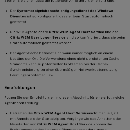
Stellen Sie sicher, dass die folgenden Anforderungen erfüllt sind:
Der
Systemereignisbenachrichtigungsdienst des Windows-
Dienstes
ist so konfiguriert, dass er beim Start automatisch
gestartet
Die WEM Agentdienste
Citrix WEM Agent Host Service
und der
Citrix WEM User Logon Service
sind so konfiguriert, dass sie beim
Start automatisch gestartet werden.
Der Agent-Cache befindet sich wann immer möglich an einem
beständigen Ort. Die Verwendung eines nicht persistenten Cache-
Standorts kann zu potenziellen Problemen bei der Cache-
Synchronisierung, zu einer übermäßigen Netzwerkdatennutzung,
Leistungsproblemen usw.
Empfehlungen
Folgen Sie den Empfehlungen in diesem Abschnitt für eine erfolgreiche
Agentbereitstellung:
Betreiben Sie
Citrix WEM Agent Host Service
nicht manuell, z. B.
mit Anmelde- oder Startskripten. Vorgänge wie das Anhalten oder
Neustarten von
Citrix WEM Agent Host Service
können die
Funktionsweise des Netlogon-Dienstes verhindern, was zu