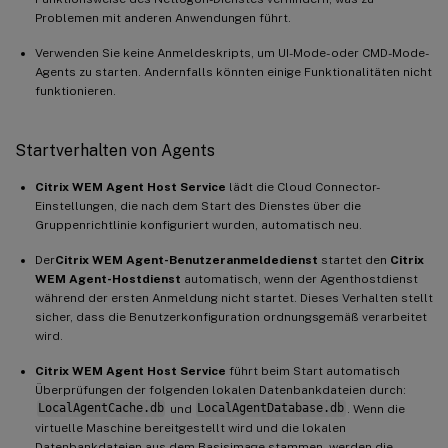
Problemen mit anderen Anwendungen führt.
Verwenden Sie keine Anmeldeskripts, um UI-Mode- oder CMD-Mode-
Agents zu starten. Andernfalls könnten einige Funktionalitäten nicht
funktionieren.
Startverhalten von Agents
Citrix WEM Agent Host Service
lädt die Cloud Connector-
Einstellungen, die nach dem Start des Dienstes über die
Gruppenrichtlinie konfiguriert wurden, automatisch neu.
Der
Citrix WEM Agent-Benutzeranmeldedienst
startet den
Citrix
WEM Agent-Hostdienst
automatisch, wenn der Agenthostdienst
während der ersten Anmeldung nicht startet. Dieses Verhalten stellt
sicher, dass die Benutzerkonfiguration ordnungsgemäß verarbeitet
wird.
Citrix WEM Agent Host Service
führt beim Start automatisch
Überprüfungen der folgenden lokalen Datenbankdateien durch:
LocalAgentCache.db
und
LocalAgentDatabase.db
. Wenn die
virtuelle Maschine bereitgestellt wird und die lokalen
Datenbankdateien aus dem Basisimage stammen, werden die