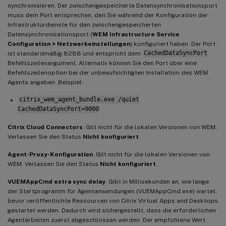
synchronisieren. Der zwischengespeicherte Datensynchronisationsport
muss dem Port entsprechen, den Sie während der Konfiguration der
Infrastrukturdienste für den zwischengespeicherten
Datensynchronisationsport (
WEM Infrastructure Service
Configuration > Netzwerkeinstellungen
) konfiguriert haben. Der Port
ist standardmäßig 8288 und entspricht dem
CachedDataSyncPort
Befehlszeilenargument. Alternativ können Sie den Port über eine
Befehlszeilenoption bei der unbeaufsichtigten Installation des WEM
Agents angeben. Beispiel:
citrix_wem_agent_bundle.exe /quiet
CachedDataSyncPort=9000
Citrix Cloud Connectors
. Gilt nicht für die lokalen Versionen von WEM.
Verlassen Sie den Status
Nicht konfiguriert
.
Agent-Proxy-Konfiguration
. Gilt nicht für die lokalen Versionen von
WEM. Verlassen Sie den Status
Nicht konfiguriert
.
VUEMAppCmd extra sync delay
. Gibt in Millisekunden an, wie lange
der Startprogramm für Agentanwendungen (VUEMAppCmd.exe) wartet,
bevor veröffentlichte Ressourcen von Citrix Virtual Apps and Desktops
gestartet werden. Dadurch wird sichergestellt, dass die erforderlichen
Agentarbeiten zuerst abgeschlossen werden. Der empfohlene Wert