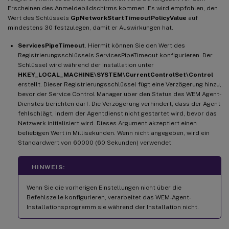
Erscheinen des Anmeldebildschirms kommen. Es wird empfohlen, den
Wert des Schlüssels
GpNetworkStartTimeoutPolicyValue
auf
mindestens 30 festzulegen, damit er Auswirkungen hat.
ServicesPipeTimeout
. Hiermit können Sie den Wert des
Registrierungsschlüssels ServicesPipeTimeout konfigurieren. Der
Schlüssel wird während der Installation unter
HKEY_LOCAL_MACHINE\SYSTEM\CurrentControlSet\Control
erstellt. Dieser Registrierungsschlüssel fügt eine Verzögerung hinzu,
bevor der Service Control Manager über den Status des WEM Agent-
Dienstes berichten darf. Die Verzögerung verhindert, dass der Agent
fehlschlägt, indem der Agentdienst nicht gestartet wird, bevor das
Netzwerk initialisiert wird. Dieses Argument akzeptiert einen
beliebigen Wert in Millisekunden. Wenn nicht angegeben, wird ein
Standardwert von 60000 (60 Sekunden) verwendet.
HINWEIS:
Wenn Sie die vorherigen Einstellungen nicht über die
Befehlszeile konfigurieren, verarbeitet das WEM-Agent-
Installationsprogramm sie während der Installation nicht.