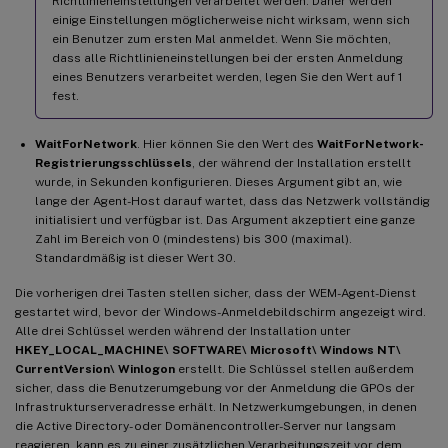
Richtlinieneinstellungen verarbeitet werden. Daher werden
einige Einstellungen möglicherweise nicht wirksam, wenn sich
ein Benutzer zum ersten Mal anmeldet. Wenn Sie möchten,
dass alle Richtlinieneinstellungen bei der ersten Anmeldung
eines Benutzers verarbeitet werden, legen Sie den Wert auf 1
fest.
WaitForNetwork
. Hier können Sie den Wert des
WaitForNetwork-
Registrierungsschlüssels
, der während der Installation erstellt
wurde, in Sekunden konfigurieren. Dieses Argument gibt an, wie
lange der Agent-Host darauf wartet, dass das Netzwerk vollständig
initialisiert und verfügbar ist. Das Argument akzeptiert eine ganze
Zahl im Bereich von 0 (mindestens) bis 300 (maximal).
Standardmäßig ist dieser Wert 30.
Die vorherigen drei Tasten stellen sicher, dass der WEM-Agent-Dienst
gestartet wird, bevor der Windows-Anmeldebildschirm angezeigt wird.
Alle drei Schlüssel werden während der Installation unter
HKEY_LOCAL_MACHINE\ SOFTWARE\ Microsoft\ Windows NT\
CurrentVersion\ Winlogon
erstellt. Die Schlüssel stellen außerdem
sicher, dass die Benutzerumgebung vor der Anmeldung die GPOs der
Infrastrukturserveradresse erhält. In Netzwerkumgebungen, in denen
die Active Directory- oder Domänencontroller-Server nur langsam
reagieren, kann es zu einer zusätzlichen Verarbeitungszeit vor dem