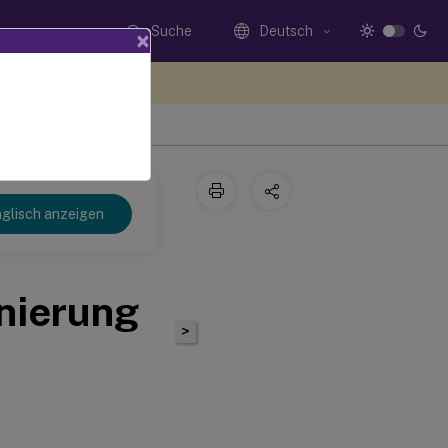
Suche
Deutsch
×
n Sie hier Feedback
 2109
glisch anzeigen
nierung
>