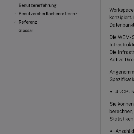
Benutzererfahrung
Workspace 
Benutzeroberflächenreferenz
konzipiert
Referenz
Datenbankl
Glossar
Die WEM-Sk
Infrastruk
Die Infras
Active Dir
Angenommen
Spezifikati
4 vCPUs
Sie können
berechnen, 
Statistike
Anzahl d