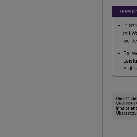
HINWEI
In Sz
mit W
wurde
Bei W
Leist
Authen
Die offizi
Versionen 
Inhalte en
Übersetzun