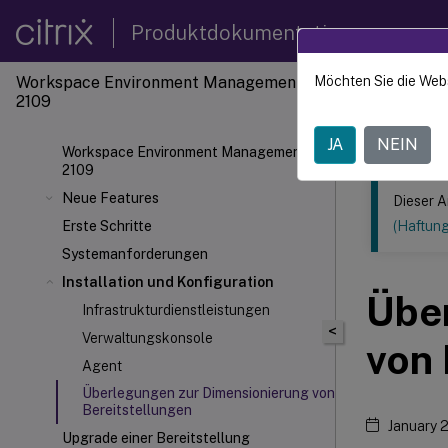
Produktdokumentation
Workspace Environment Management
Möchten Sie die Web
Dieser Inhalt
2109
Verwal
JA
NEIN
Workspace Environment Management
2109
Neue Features
Dieser A
Erste Schritte
(Haftun
Systemanforderungen
Installation und Konfiguration
Übe
Infrastrukturdienstleistungen
<
Verwaltungskonsole
von 
Agent
Überlegungen zur Dimensionierung von
Bereitstellungen
January 
Upgrade einer Bereitstellung