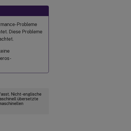
ormance-Probleme
et. Diese Probleme
chtet.
keine
eros-
fasst. Nicht-englische
aschinell übersetzte
 maschinellen