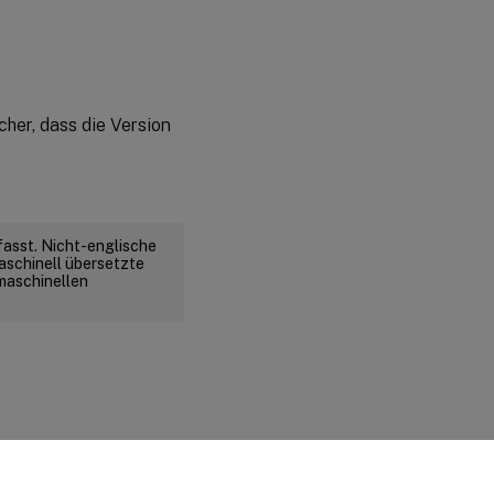
her, dass die Version
fasst. Nicht-englische
aschinell übersetzte
 maschinellen