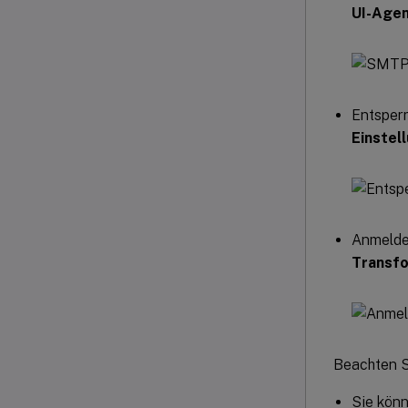
UI-Agen
Entsper
Einstel
Anmelde
Transfo
Beachten S
Sie kön