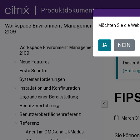
Produktdokumentation
Workspace Environment Management
Möchten Sie die Web
Dieser Inhalt
2109
Verwal
JA
NEIN
Workspace Environment Management
2109
Neue Features
Dieser A
Erste Schritte
(Haftun
Systemanforderungen
Installation und Konfiguration
FIP
Upgrade einer Bereitstellung
<
Benutzererfahrung
Benutzeroberflächenreferenz
March 31
Referenz
Agent im CMD- und UI-Modus
Sie könne