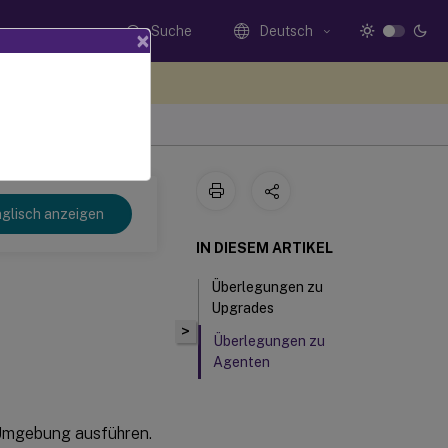
Suche
Deutsch
×
n Sie hier Feedback
 2109
glisch anzeigen
IN DIESEM ARTIKEL
Überlegungen zu
Upgrades
>
Überlegungen zu
Agenten
Umgebung ausführen.