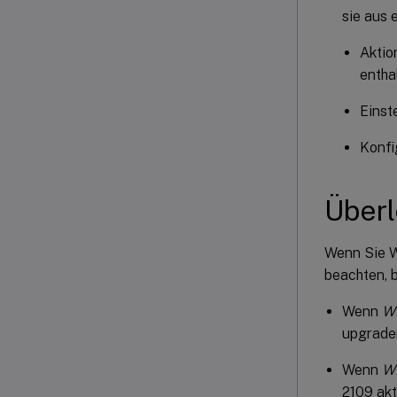
sie aus
Aktio
entha
Einst
Konfi
Über
Wenn Sie W
beachten, 
Wenn
W
upgrade
Wenn
WE
2109 akt