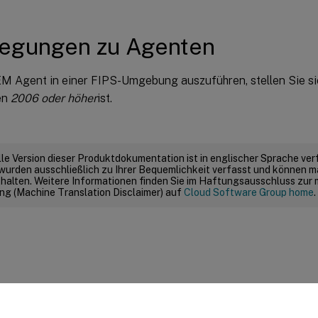
legungen zu Agenten
 Agent in einer FIPS-Umgebung auszuführen, stellen Sie sic
en
2006 oder höher
ist.
elle Version dieser Produktdokumentation ist in englischer Sprache ver
wurden ausschließlich zu Ihrer Bequemlichkeit verfasst und können m
thalten. Weitere Informationen finden Sie im Haftungsausschluss zur
g (Machine Translation Disclaimer) auf
Cloud Software Group home
.