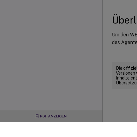
Über
Um den WEM
des Agent
Die offizi
Versionen 
Inhalte en
Übersetzun
PDF ANZEIGEN