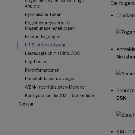
Allgemeine Systemsteuerungs-
Die folgen
Applets
Dynamische Token
Drucker
Registrierungswerte für
Umgebungseinstellungen
Filterbedingungen
FIPS-Unterstützung
Anmelde
Lastausgleich mit Citrix ADC
Netzla
Log-Parser
Portinformationen
Protokolldateien anzeigen
WEM-Integritätslisten-Manager
Benutze
Konfiguration der XML-Druckerliste
DSN
:
Glossar
SMTP-An