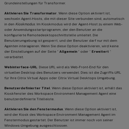
Grundeinstellungen für Transformer.
Aktivieren Sie Transformator
. Wenn diese Option aktiviert ist,
wechseln Agent-Hosts, die mit dieser Site verbunden sind, automatisch
in den
Kioskmodus
. Im Kioskmodus wird der Agent-Host zu einem Web-
oder Anwendungsstartprogramm, der den Benutzer an die
konfigurierte Remotedesktopschnittstelle umleitet. Die
Benutzerumgebung ist gesperrt, und der Benutzer darf nur mit dem
Agenten interagieren. Wenn Sie diese Option deaktivieren, wird keine
der Einstellungen auf der Seite “
Allgemein
“ oder “
Erweitert
“
verarbeitet.
Webinterface-URL
. Diese URL wird als Web-Front-End für den
virtuellen Desktop des Benutzers verwendet. Dies ist die Zugriffs-URL
für Ihre Citrix Virtual Apps oder Citrix Virtual Desktops Umgebung.
Benutzerdefinierter Titel
. Wenn diese Option aktiviert ist, erhält das
Kioskfenster des Workspace Environment Management Agent eine
benutzerdefinierte Titelleiste.
Aktivieren Sie den Fenstermodus
. Wenn diese Option aktiviert ist,
wird der Kiosk des Workspace Environment Management Agent im
Fenstermodus gestartet. Der Benutzer ist immer noch von seiner
Windows-Umgebung ausgeschlossen.